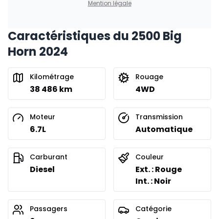
Mention légale
Caractéristiques du 2500 Big
Financement sur 36 mois
À partir de :
Horn 2024
Financement sur 36 mois
514
$
/
Sem.
0.00 $ d'acompte • 8.99%
Kilométrage
Rouage
38 486 km
4WD
Financement sur 24 mois
À partir de :
Financement sur 24 mois
738
$
/
Sem.
Moteur
Transmission
0.00 $ d'acompte • 8.99%
6.7L
Automatique
Carburant
Couleur
Diesel
Ext. : Rouge
Int. : Noir
Passagers
Catégorie