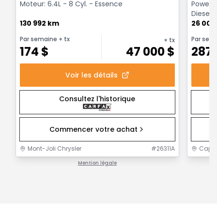
Moteur: 6.4L - 8 Cyl. - Essence
Powerwa
Diesel
130 992 km
26 000
Par semaine
+ tx
Par sem
+ tx
174
$
47 000
$
287
Voir les détails
Consultez l'historique
Commencer votre achat
Mont-Joli Chrysler
#
26311A
Capit
Mention légale
1 / 1