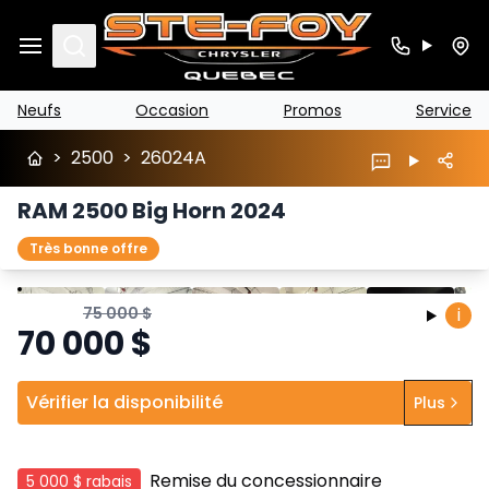
Search
Neufs
Occasion
Promos
Service
>
2500
>
26024A
RAM 2500 Big Horn 2024
Très bonne offre
Arrêter
Précédent
Suivant
75 000
$
i
70 000
$
Vérifier la disponibilité
Plus
Remise du concessionnaire
5 000 $
rabais