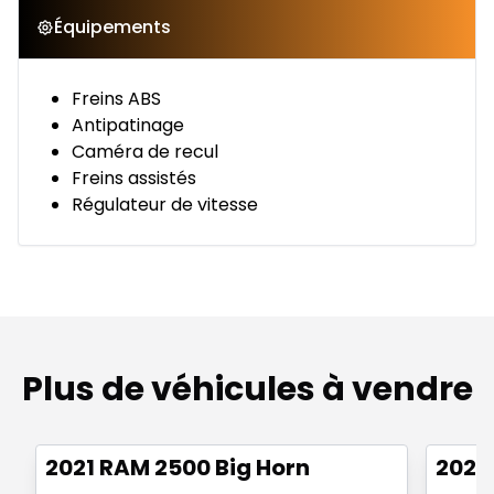
Équipements
Freins ABS
Antipatinage
Caméra de recul
Freins assistés
Régulateur de vitesse
Plus de véhicules à vendre
Très bonne offre
Très b
2021 RAM 2500 Big Horn
2024