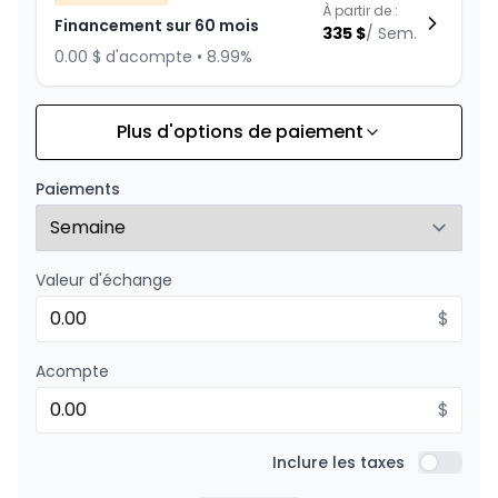
À partir de :
Financement sur 60 mois
335
$
/
Sem.
0.00 $ d'acompte • 8.99%
Plus d'options de paiement
Financement sur 84 mois
À partir de :
Financement sur 84 mois
260
$
/
Sem.
Paiements
0.00 $ d'acompte • 8.99%
Valeur d'échange
Financement sur 72 mois
À partir de :
Financement sur 72 mois
$
291
$
/
Sem.
0.00 $ d'acompte • 8.99%
Acompte
$
Financement sur 48 mois
À partir de :
Financement sur 48 mois
Inclure les taxes
402
$
/
Sem.
Inclure l
0.00 $ d'acompte • 8.99%