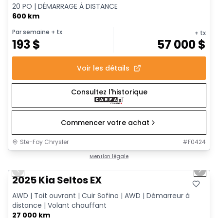
20 PO | DÉMARRAGE À DISTANCE
600 km
Par semaine
+ tx
+ tx
193
$
57 000
$
Voir les détails
Consultez l'historique
Commencer votre achat
Ste-Foy Chrysler
#
F0424
1/13
Très bonne offre
Mention légale
Previous slide
Next 
2025 Kia Seltos EX
AWD | Toit ouvrant | Cuir Sofino | AWD | Démarreur à
distance | Volant chauffant
27 000 km