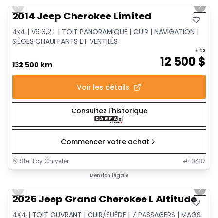
Previous slide
Next 
2014 Jeep Cherokee Limited
4x4 | V6 3,2 L | TOIT PANORAMIQUE | CUIR | NAVIGATION |
SIÈGES CHAUFFANTS ET VENTILÉS
+ tx
12 500
$
132 500 km
Voir les détails
Consultez l'historique
Commencer votre achat
Ste-Foy Chrysler
#
F0437
1/15
Très bonne offre
Mention légale
Previous slide
Next 
2025 Jeep Grand Cherokee L Altitude
4X4 | TOIT OUVRANT | CUIR/SUÈDE | 7 PASSAGERS | MAGS