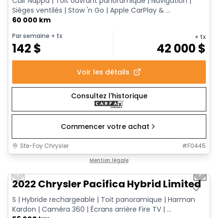
Cuir Nappa | Toit ouvrant panoramique | Navigation |
Sièges ventilés | Stow 'n Go | Apple CarPlay & ...
60 000 km
Par semaine
+ tx
+ tx
142
$
42 000
$
Voir les détails
Consultez l'historique
Commencer votre achat
Ste-Foy Chrysler
#
F0445
1/13
Très bonne offre
Mention légale
Previous slide
Next 
2022 Chrysler Pacifica Hybrid Limited
S | Hybride rechargeable | Toit panoramique | Harman
Kardon | Caméra 360 | Écrans arrière Fire TV | ...