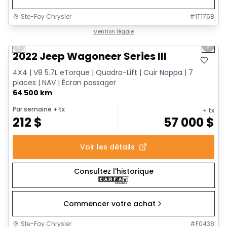
Ste-Foy Chrysler
#
1T175B
1/15
Très bonne offre
Mention légale
Previous slide
Next 
2022 Jeep Wagoneer Series III
4X4 | V8 5.7L eTorque | Quadra-Lift | Cuir Nappa | 7
places | NAV | Écran passager
64 500 km
Par semaine
+ tx
+ tx
212
$
57 000
$
Voir les détails
Consultez l'historique
Commencer votre achat
Ste-Foy Chrysler
#
F0438