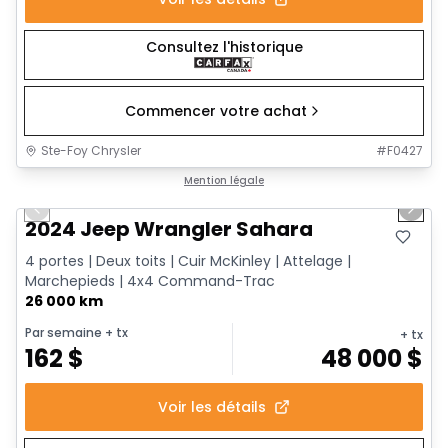
Consultez l'historique
Commencer votre achat
Ste-Foy Chrysler
#
F0427
1/12
Très bonne offre
Mention légale
Previous slide
Next 
2024 Jeep Wrangler Sahara
4 portes | Deux toits | Cuir McKinley | Attelage |
Marchepieds | 4x4 Command-Trac
26 000 km
Par semaine
+ tx
+ tx
162
$
48 000
$
Voir les détails