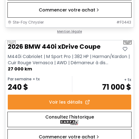
Commencer votre achat
Ste-Foy Chrysler
#
F0443
1/12
Très bonne offre
Mention légale
Previous slide
Next 
2026 BMW 440i xDrive Coupe
M440i Cabriolet | M Sport Pro | 382 HP | Harman/Kardon |
Cuir Rouge Vernasca | AWD | Démarreur à dis...
27 000 km
Par semaine
+ tx
+ tx
240
$
71 000
$
Voir les détails
Consultez l'historique
Commencer votre achat