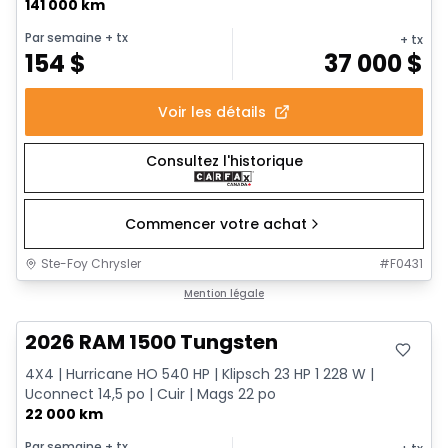
141 000 km
Par semaine
+ tx
+ tx
154
$
37 000
$
Voir les détails
Consultez l'historique
Commencer votre achat
Ste-Foy Chrysler
#
F0431
Très bonne offre
Mention légale
2026 RAM 1500 Tungsten
4X4 | Hurricane HO 540 HP | Klipsch 23 HP 1 228 W |
Uconnect 14,5 po | Cuir | Mags 22 po
22 000 km
Par semaine
+ tx