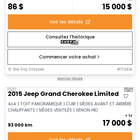
86
$
15 000
$
Voir les détails
Consultez l'historique
Commencer votre achat
Ste-Foy Chrysler
#
1T241A
1/14
Très bonne offre
Mention légale
Previous slide
Next 
2015 Jeep Grand Cherokee Limited
4x4 | TOIT PANORAMIQUE | CUIR | SIÈGES AVANT ET ARRIÈRE
CHAUFFANTS | SIÈGES VENTILÉS | XÉNON HID
+ tx
17 000
$
93 000 km
Voir les détails