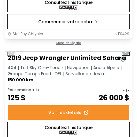
Consultez l'historique
Commencer votre achat
Ste-Foy Chrysler
#
F0429
1/13
Très bonne offre
Mention légale
Previous slide
Next 
2019 Jeep Wrangler Unlimited Sahara
4X4 | Toit Sky One-Touch | Navigation | Audio Alpine |
Groupe Temps Froid | DEL | Surveillance des a...
150 000 km
Par semaine
+ tx
+ tx
125
$
26 000
$
Voir les détails
Consultez l'historique