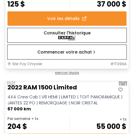
125
$
37 000
$
Voir les détails
Consultez l'historique
Commencer votre achat
Ste-Foy Chrysler
#
1T099A
1/13
Très bonne offre
Mention légale
Previous slide
Next 
2022 RAM 1500 Limited
4X4 Crew Cab | V8 HEMI | LIMITED | TOIT PANORAMIQUE |
JANTES 22 PO | REMORQUAGE | NOIR CRISTAL
67 000 km
Par semaine
+ tx
+ tx
204
$
55 000
$