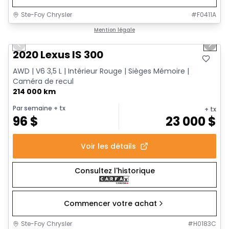
Ste-Foy Chrysler
#
F0411A
1/17
Très bonne offre
Mention légale
Previous slide
Next 
2020 Lexus IS 300
AWD | V6 3,5 L | Intérieur Rouge | Sièges Mémoire |
Caméra de recul
214 000 km
Par semaine
+ tx
+ tx
96
$
23 000
$
Voir les détails
Consultez l'historique
Commencer votre achat
Ste-Foy Chrysler
#
H0183C