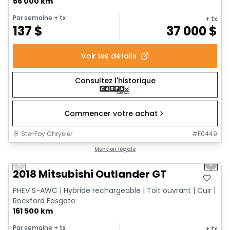
56 000 km
Par semaine
+ tx
+ tx
137
$
37 000
$
Voir les détails
Consultez l'historique
Commencer votre achat
Ste-Foy Chrysler
#
F0449
1/14
Très bonne offre
Mention légale
Previous slide
Next 
2018 Mitsubishi Outlander GT
PHEV S-AWC | Hybride rechargeable | Toit ouvrant | Cuir |
Rockford Fosgate
161 500 km
Par semaine
+ tx
+ tx