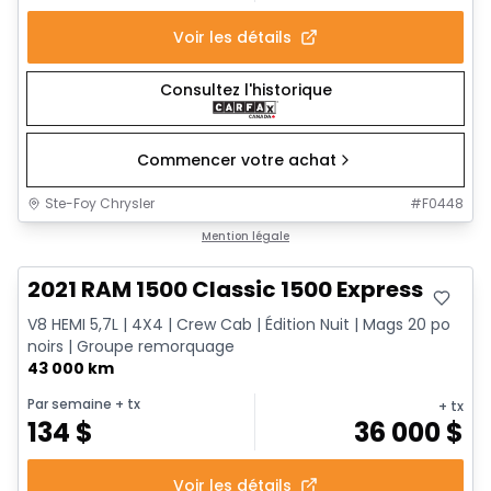
Voir les détails
Consultez l'historique
Commencer votre achat
Ste-Foy Chrysler
#
F0448
Très bonne offre
Mention légale
2021 RAM 1500 Classic 1500 Express
V8 HEMI 5,7L | 4X4 | Crew Cab | Édition Nuit | Mags 20 po
noirs | Groupe remorquage
43 000 km
Par semaine
+ tx
+ tx
134
$
36 000
$
Voir les détails