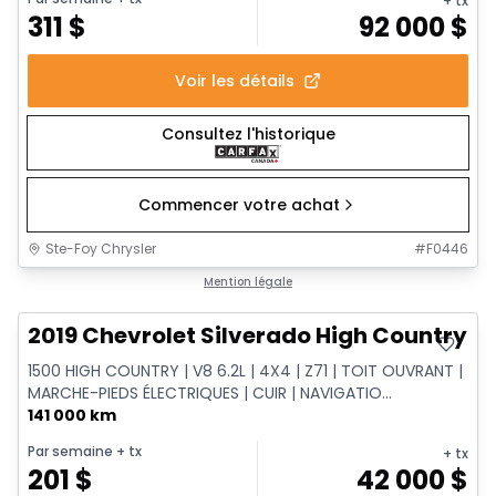
+ tx
311
$
92 000
$
Voir les détails
Consultez l'historique
Commencer votre achat
Ste-Foy Chrysler
#
F0446
Très bonne offre
Mention légale
2019 Chevrolet Silverado High Country
1500 HIGH COUNTRY | V8 6.2L | 4X4 | Z71 | TOIT OUVRANT |
MARCHE-PIEDS ÉLECTRIQUES | CUIR | NAVIGATIO...
141 000 km
Par semaine
+ tx
+ tx
201
$
42 000
$