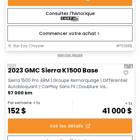
Consultez l'historique
Commencer votre achat
Ste-Foy Chrysler
#
F0138B
1/12
Très bonne offre
Mention légale
Previous slide
Next 
2023 GMC Sierra K1500 Base
Sierra 1500 Pro 4RM | Groupe Remorquage | Différentiel
Autobloquant | CarPlay Sans Fil | Doublure Va...
57 000 km
Par semaine
+ tx
+ tx
152
$
41 000
$
Voir les détails