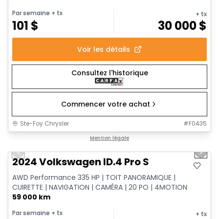
Par semaine
+ tx
+ tx
101
$
30 000
$
Voir les détails
Consultez l'historique
Commencer votre achat
Ste-Foy Chrysler
#
F0435
1/12
Très bonne offre
Mention légale
Previous slide
Next 
2024 Volkswagen ID.4 Pro S
AWD Performance 335 HP | TOIT PANORAMIQUE |
CUIRETTE | NAVIGATION | CAMÉRA | 20 PO | 4MOTION
59 000 km
Par semaine
+ tx
+ tx