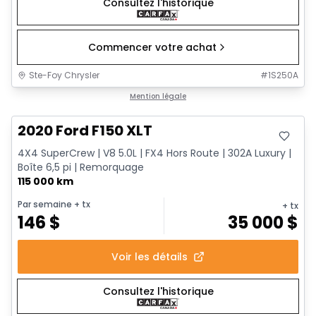
Consultez l'historique
Commencer votre achat
Ste-Foy Chrysler
#
1S250A
Très bonne offre
Mention légale
2020 Ford F150 XLT
4X4 SuperCrew | V8 5.0L | FX4 Hors Route | 302A Luxury |
Boîte 6,5 pi | Remorquage
115 000 km
Par semaine
+ tx
+ tx
146
$
35 000
$
Voir les détails
Consultez l'historique