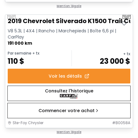
1/14
Très bonne offre
Mention légale
Previous slide
Next 
2019 Chevrolet Silverado K1500 Trail Cus
V8 5.3L | 4X4 | Rancho | Marchepieds | Boîte 6,6 pi |
CarPlay
191 000 km
Par semaine
+ tx
+ tx
110
$
23 000
$
Voir les détails
Consultez l'historique
Commencer votre achat
Ste-Foy Chrysler
#
B0058A
1/15
Très bonne offre
Mention légale