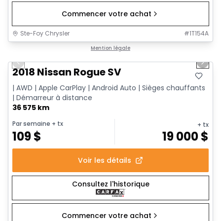
Commencer votre achat
Ste-Foy Chrysler
#
1T154A
1/14
Très bonne offre
Mention légale
Previous slide
Next 
2018 Nissan Rogue SV
| AWD | Apple CarPlay | Android Auto | Sièges chauffants
| Démarreur à distance
36 575 km
Par semaine
+ tx
+ tx
109
$
19 000
$
Voir les détails
Consultez l'historique
Commencer votre achat