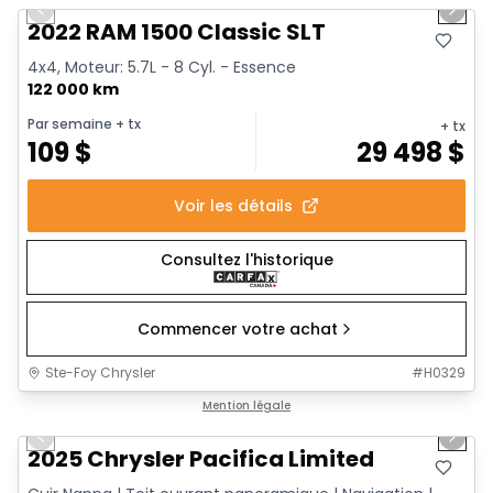
Previous slide
Next 
2022 RAM 1500 Classic SLT
4x4, Moteur: 5.7L - 8 Cyl. - Essence
122 000 km
Par semaine
+ tx
+ tx
109
$
29 498
$
Voir les détails
Consultez l'historique
Commencer votre achat
Ste-Foy Chrysler
#
H0329
1/14
Très bonne offre
Mention légale
Previous slide
Next 
2025 Chrysler Pacifica Limited