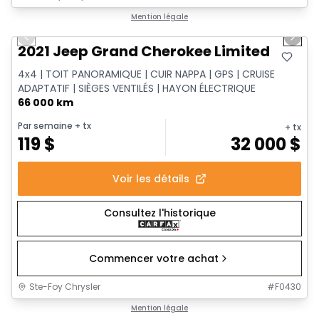
1/14
Très bonne offre
Mention légale
Previous slide
Next 
2021 Jeep Grand Cherokee Limited
4x4 | TOIT PANORAMIQUE | CUIR NAPPA | GPS | CRUISE
ADAPTATIF | SIÈGES VENTILÉS | HAYON ÉLECTRIQUE
66 000 km
Par semaine
+ tx
+ tx
119
$
32 000
$
Voir les détails
Consultez l'historique
Commencer votre achat
Ste-Foy Chrysler
#
F0430
1/14
Très bonne offre
Mention légale