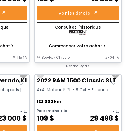
Voir les détails
rique
Consultez l'historique
chat
Commencer votre achat
#
1T154A
Ste-Foy Chrysler
#
F0411A
1/14
1/15
Très bonne offre
Mention légale
Next slide
Previous slide
Next sl
verado K1500 Trail Cus Custom Trail Boss
2022 RAM 1500 Classic SLT
rchepieds |
4x4, Moteur: 5.7L - 8 Cyl. - Essence
122 000 km
Par semaine
+ tx
+ tx
+ tx
23 000
$
109
$
29 498
$