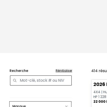
414
résu
Recherche
Réinitialiser
Très b
2026
4X4 | Hu
HP 1 228
Mags 22
22 000
Marque