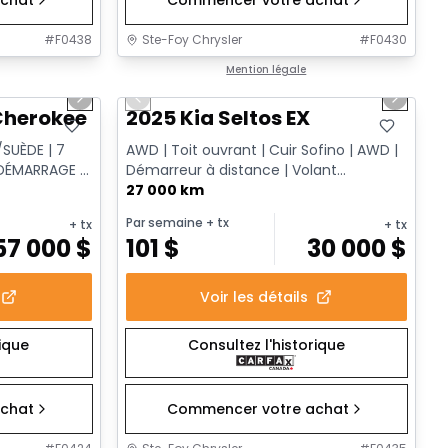
#
F0438
Ste-Foy Chrysler
#
F0430
1/15
1/13
Très bonne offre
Mention légale
Next slide
Previous slide
Next sl
herokee L Altitude
2025 Kia Seltos EX
SUÈDE | 7
AWD | Toit ouvrant | Cuir Sofino | AWD |
 DÉMARRAGE À
Démarreur à distance | Volant
chauffant
27 000 km
Par semaine
+ tx
+ tx
+ tx
57 000
$
101
$
30 000
$
Voir les détails
rique
Consultez l'historique
chat
Commencer votre achat