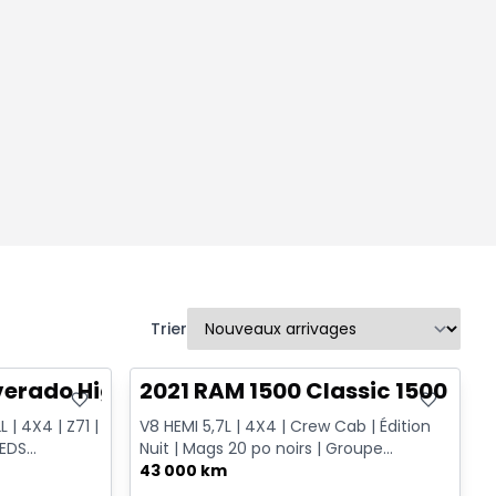
Trier
Très bonne offre
lverado High Country
2021 RAM 1500 Classic 1500 Exp
 | 4X4 | Z71 |
V8 HEMI 5,7L | 4X4 | Crew Cab | Édition
IEDS
Nuit | Mags 20 po noirs | Groupe
TIO...
remorquage
43 000 km