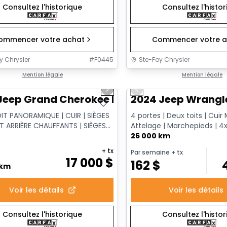
Consultez l'historique
Consultez l'histo
ommencer votre achat
Commencer votre a
y Chrysler
#
F0445
Ste-Foy Chrysler
1/14
onne offre
Mention légale
Très bonne offre
Mention légale
us slide
Next slide
Previous slide
Jeep Grand Cherokee Limited
2024 Jeep Wrangl
OIT PANORAMIQUE | CUIR | SIÈGES
4 portes | Deux toits | Cuir 
T ARRIÈRE CHAUFFANTS | SIÈGES
Attelage | Marchepieds | 4
 | XÉNON HID
Command-Trac
26 000 km
+ tx
Par semaine
+ tx
17 000
$
162
$
 km
Voir les détails
Voir les détails
Consultez l'historique
Consultez l'histo