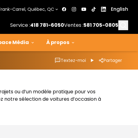
English
Frank-Carrel, Québec, QC
Searc
Service :
418 781-6050
Ventes :
581 705-0805
pace Média
À propos
Textez-moi
Partager
trajets ou d’un modèle pratique pour vos
z notre sélection de voitures d’occasion à