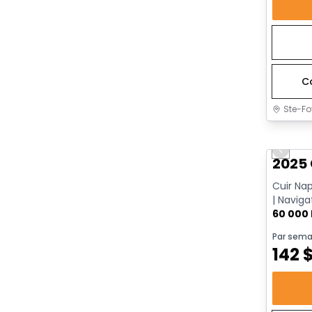
C
Ste-Fo
Très b
Previo
2025 
Cuir Na
| Naviga
Go | App
60 000
Par sema
142