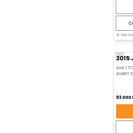
C
Ste-Fo
Très b
Previo
2015 
4x4 | T
AVANT E
VENTILÉS
93 000