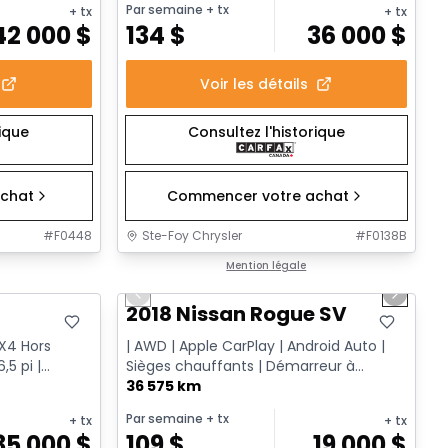
Par semaine
+ tx
+ tx
+ tx
42 000
$
134
$
36 000
$
Voir les détails
rique
Consultez l'historique
chat
Commencer votre achat
#
F0448
Ste-Foy Chrysler
#
F0138B
1/14
Très bonne offre
Mention légale
Previous slide
Next sl
T
2018 Nissan Rogue SV
FX4 Hors
| AWD | Apple CarPlay | Android Auto |
,5 pi |
Sièges chauffants | Démarreur à
distance
36 575 km
Par semaine
+ tx
+ tx
+ tx
35 000
$
109
$
19 000
$