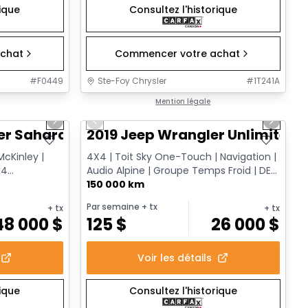
rique
Consultez l'historique
chat
Commencer votre achat
#
F0449
Ste-Foy Chrysler
#
1T241A
1/12
1/13
Très bonne offre
Mention légale
Next slide
Previous slide
Next sl
er Sahara
2019 Jeep Wrangler Unlimited 
McKinley |
4X4 | Toit Sky One-Touch | Navigation |
x4
Audio Alpine | Groupe Temps Froid | DEL
| Surveillance des a...
150 000 km
Par semaine
+ tx
+ tx
+ tx
48 000
$
125
$
26 000
$
Voir les détails
rique
Consultez l'historique