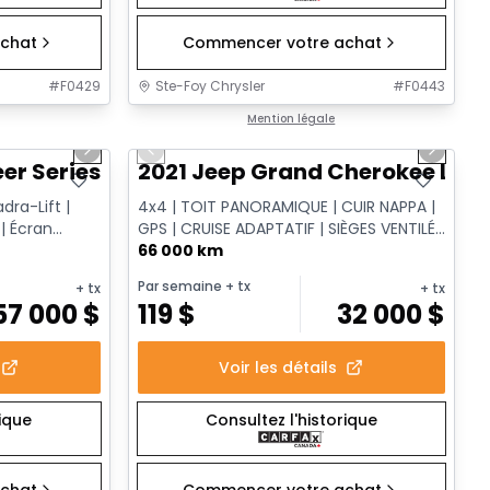
chat
Commencer votre achat
#
F0429
Ste-Foy Chrysler
#
F0443
1/15
1/14
Très bonne offre
Mention légale
Next slide
Previous slide
Next sl
 Series III
2021 Jeep Grand Cherokee Limi
dra-Lift |
4x4 | TOIT PANORAMIQUE | CUIR NAPPA |
 | Écran
GPS | CRUISE ADAPTATIF | SIÈGES VENTILÉS
| HAYON ÉLECTRIQUE
66 000 km
Par semaine
+ tx
+ tx
+ tx
57 000
$
119
$
32 000
$
Voir les détails
rique
Consultez l'historique
chat
Commencer votre achat