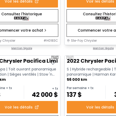
Voir les détails
Voir les détails
Consultez l'historique
Consultez l'histo
ommencer votre achat
Commencer votre a
y Chrysler
#
H0183C
Ste-Foy Chrysler
1/14
onne offre
Mention légale
Très bonne offre
Mention légale
us slide
Next slide
Previous slide
Chrysler Pacifica Limited
2022 Chrysler Paci
ppa | Toit ouvrant panoramique
S | Hybride rechargeable | T
tion | Sièges ventilés | Stow 'n
panoramique | Harman Kar
le CarPlay & ...
 km
Caméra 360 | Écrans arrière F
56 000 km
ine
+ tx
Par semaine
+ tx
+ tx
$
42 000
$
137
$
Voir les détails
Voir les détails