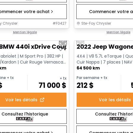
ommencer votre achat
Commencer votre a
y Chrysler
#
F0427
Ste-Foy Chrysler
1/12
onne offre
Mention légale
Très bonne offre
Mention légale
us slide
Next slide
Previous slide
 BMW 440i xDrive Coupe
2022 Jeep Wagoneer
briolet | M Sport Pro | 382 HP |
4X4 | V8 5.7L eTorque | Qua
Kardon | Cuir Rouge Vernasca |
Cuir Nappa | 7 places | NAV
marreur à dis...
 km
passager
64 500 km
ine
+ tx
Par semaine
+ tx
+ tx
$
71 000
$
212
$
Voir les détails
Voir les détails
Consultez l'historique
Consultez l'histo
ommencer votre achat
Commencer votre a