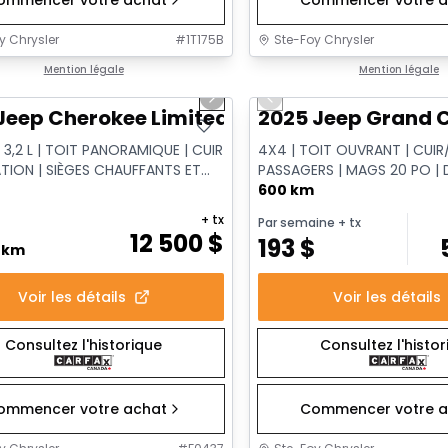
y Chrysler
#
1T175B
Ste-Foy Chrysler
1/14
onne offre
Mention légale
Très bonne offre
Mention légale
us slide
Next slide
Previous slide
Jeep Cherokee Limited
2025 Jeep Grand C
 3,2 L | TOIT PANORAMIQUE | CUIR
4X4 | TOIT OUVRANT | CUIR/
ATION | SIÈGES CHAUFFANTS ET
PASSAGERS | MAGS 20 PO |
S
DISTANCE
600 km
+ tx
Par semaine
+ tx
12 500
$
193
$
0 km
Voir les détails
Voir les détails
Consultez l'historique
Consultez l'histo
ommencer votre achat
Commencer votre a