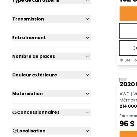
Type de carrosserie
Transmission
Entraînement
C
Nombre de places
Ste-Fo
Très b
Couleur extérieure
Previo
2020 
Motorisation
AWD | V6
Mémoire
214 00
Concessionnaires
Par sema
96
$
Localisation