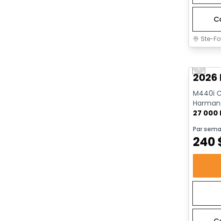
C
Ste-Fo
Très b
Previo
2026
M440i Ca
Harman/
AWD | Dé
27 000
Par sema
240
C