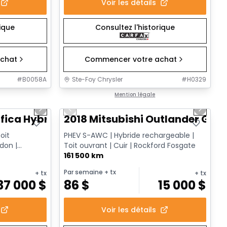
Voir les détails
rique
Consultez l'historique
chat
Commencer votre achat
#
B0058A
Ste-Foy Chrysler
#
H0329
1/13
1/14
Très bonne offre
Mention légale
Next slide
Previous slide
Next sl
fica Hybrid Limited
2018 Mitsubishi Outlander GT
oit
PHEV S-AWC | Hybride rechargeable |
don |
Toit ouvrant | Cuir | Rockford Fosgate
ire TV | ...
161 500 km
Par semaine
+ tx
+ tx
+ tx
37 000
$
86
$
15 000
$
Voir les détails