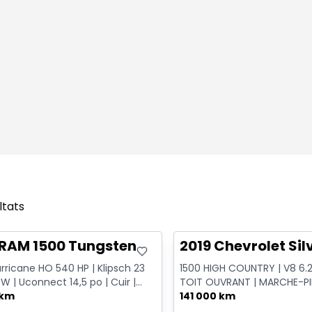
ltats
onne offre
Très bonne offre
 RAM 1500 Tungsten
2019 Chevrolet Si
rricane HO 540 HP | Klipsch 23
1500 HIGH COUNTRY | V8 6.2L
 W | Uconnect 14,5 po | Cuir |
TOIT OUVRANT | MARCHE-P
 po
 km
ÉLECTRIQUES | CUIR | NAVIGA
141 000 km