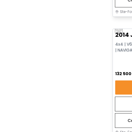
Ste-Fo
Très b
Previo
2014 
4x4 | V6
| NAVIG
VENTILÉ
132 50
C