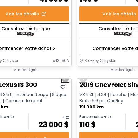
Voir les détails
Voir les détails
Consultez l'historique
Consultez l'histo
ommencer votre achat
Commencer votre a
y Chrysler
#
1S250A
Ste-Foy Chrysler
1/17
onne offre
Mention légale
Très bonne offre
Mention légale
us slide
Next slide
Previous slide
Lexus IS 300
2019 Chevrolet Sil
 3,5 L | Intérieur Rouge | Sièges
V8 5.3L | 4X4 | Rancho | Ma
 | Caméra de recul
Boîte 6,6 pi | CarPlay
0 km
191 000 km
ine
+ tx
Par semaine
+ tx
+ tx
23 000
$
110
$