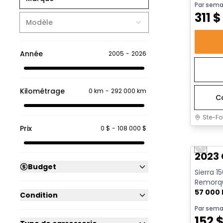
Par sema
311
$
Modèle
Année
2005
-
2026
Kilométrage
0 km
-
292 000 km
C
Ste-Fo
Prix
0 $
-
108 000 $
Très b
Previo
2023 
Budget
Sierra 1
Remorqu
| CarPlay
57 000
Condition
Par sema
152