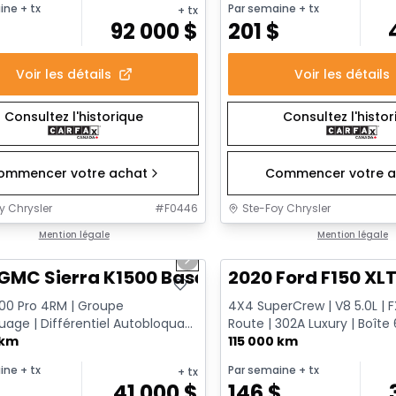
ine
+ tx
Par semaine
+ tx
+ tx
92 000
$
201
$
Voir les détails
Voir les détails
Consultez l'historique
Consultez l'histo
ommencer votre achat
Commencer votre a
y Chrysler
#
F0446
Ste-Foy Chrysler
1/12
onne offre
Mention légale
Très bonne offre
Mention légale
us slide
Next slide
GMC Sierra K1500 Base
2020 Ford F150 XL
500 Pro 4RM | Groupe
4X4 SuperCrew | V8 5.0L | 
age | Différentiel Autobloquant
Route | 302A Luxury | Boîte 6
 Sans Fil | Doublure Va...
 km
Remorquage
115 000 km
ine
+ tx
Par semaine
+ tx
+ tx
$
41 000
$
146
$