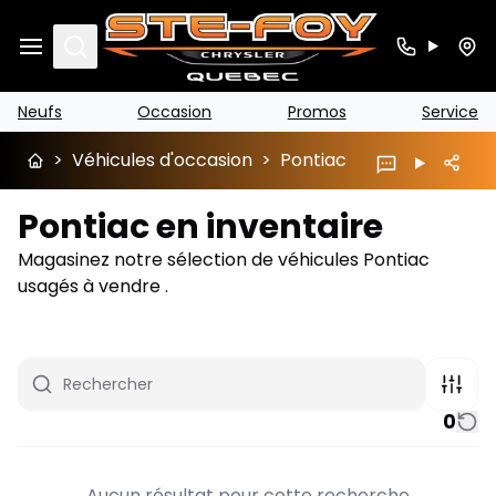
Search
Neufs
Occasion
Promos
Service
>
Véhicules d'occasion
>
Pontiac
Pontiac en inventaire
Magasinez notre sélection de véhicules Pontiac
usagés à vendre .
0
Aucun résultat pour cette recherche