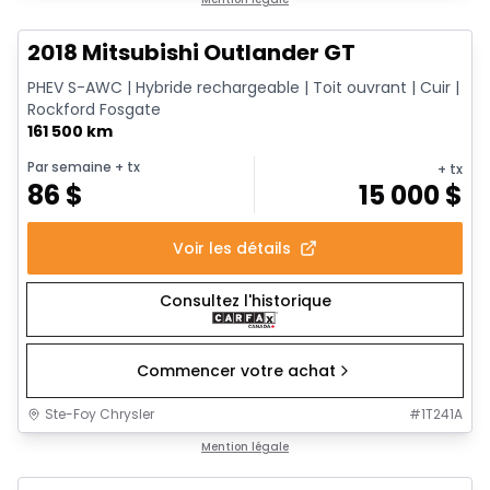
Très bonne offre
2018 Mitsubishi Outlander GT
PHEV S-AWC | Hybride rechargeable | Toit ouvrant | Cuir |
Rockford Fosgate
161 500 km
Par semaine
+ tx
+ tx
86
$
15 000
$
Voir les détails
Consultez l'historique
Commencer votre achat
Ste-Foy Chrysler
#
1T241A
1/14
Très bonne offre
Mention légale