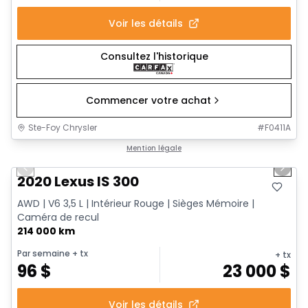
Voir les détails
Consultez l'historique
Commencer votre achat
Ste-Foy Chrysler
#
F0411A
1/17
Très bonne offre
Mention légale
Previous slide
Next 
2020 Lexus IS 300
AWD | V6 3,5 L | Intérieur Rouge | Sièges Mémoire |
Caméra de recul
214 000 km
Par semaine
+ tx
+ tx
96
$
23 000
$
Voir les détails