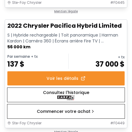
Ste-Foy Chrysler
#
F0445
1/13
Très bonne offre
Mention légale
2022 Chrysler Pacifica Hybrid Limited
S | Hybride rechargeable | Toit panoramique | Harman
Kardon | Caméra 360 | Écrans arrière Fire TV | ...
56 000 km
Par semaine
+ tx
+ tx
137
$
37 000
$
Voir les détails
Consultez l'historique
Commencer votre achat
Ste-Foy Chrysler
#
F0449
1/14
Mention légale