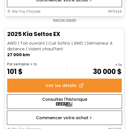
Commencer votre achat
Ste-Foy Chrysler
#
F0424
1/13
Très bonne offre
Mention légale
2025 Kia Seltos EX
AWD | Toit ouvrant | Cuir Sofino | AWD | Démarreur à
distance | Volant chauffant
27 000 km
Par semaine
+ tx
+ tx
101
$
30 000
$
Voir les détails
Consultez l'historique
Commencer votre achat