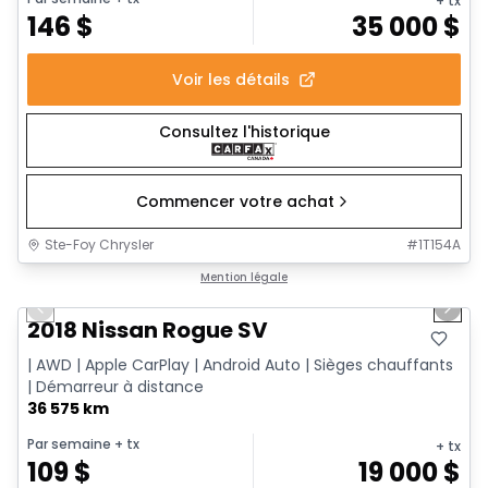
+ tx
146
$
35 000
$
Voir les détails
Consultez l'historique
Commencer votre achat
Ste-Foy Chrysler
#
1T154A
1/14
Très bonne offre
Mention légale
Previous slide
Next 
2018 Nissan Rogue SV
| AWD | Apple CarPlay | Android Auto | Sièges chauffants
| Démarreur à distance
36 575 km
Par semaine
+ tx
+ tx
109
$
19 000
$