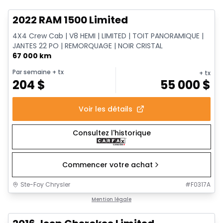
2022 RAM 1500 Limited
4X4 Crew Cab | V8 HEMI | LIMITED | TOIT PANORAMIQUE |
JANTES 22 PO | REMORQUAGE | NOIR CRISTAL
67 000 km
Par semaine
+ tx
+ tx
204
$
55 000
$
Voir les détails
Consultez l'historique
Commencer votre achat
Ste-Foy Chrysler
#
F0317A
1/12
Très bonne offre
Mention légale