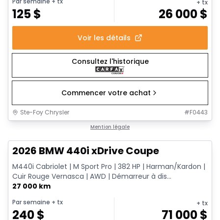
Par semaine
+ tx
+ tx
125
$
26 000
$
Voir les détails
Consultez l'historique
Commencer votre achat
Ste-Foy Chrysler
#
F0443
1/12
Très bonne offre
Mention légale
2026 BMW 440i xDrive Coupe
M440i Cabriolet | M Sport Pro | 382 HP | Harman/Kardon |
Cuir Rouge Vernasca | AWD | Démarreur à dis...
27 000 km
Par semaine
+ tx
+ tx
240
$
71 000
$