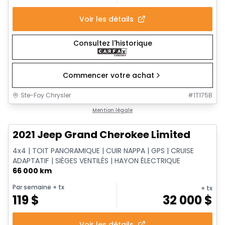
Voir les détails
Consultez l'historique
Commencer votre achat
Ste-Foy Chrysler
#
1T175B
1/14
Très bonne offre
Mention légale
2021 Jeep Grand Cherokee Limited
4x4 | TOIT PANORAMIQUE | CUIR NAPPA | GPS | CRUISE
ADAPTATIF | SIÈGES VENTILÉS | HAYON ÉLECTRIQUE
66 000 km
Par semaine
+ tx
+ tx
119
$
32 000
$
Voir les détails