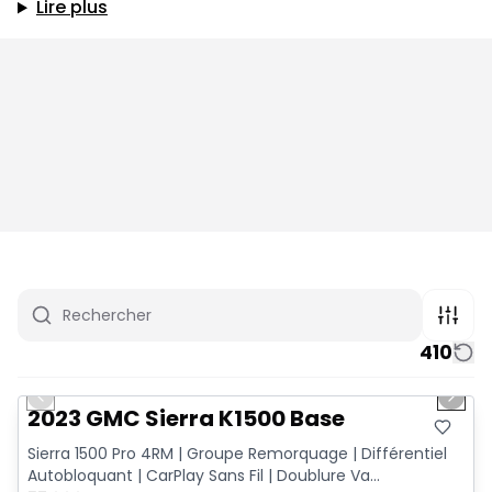
Lire plus
410
1/12
Très bonne offre
Previous slide
Next 
2023 GMC Sierra K1500 Base
Sierra 1500 Pro 4RM | Groupe Remorquage | Différentiel
Autobloquant | CarPlay Sans Fil | Doublure Va...