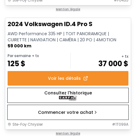
Ste-Foy Chrysler
#
F0435
1/12
Très bonne offre
Mention légale
2024 Volkswagen ID.4 Pro S
AWD Performance 335 HP | TOIT PANORAMIQUE |
CUIRETTE | NAVIGATION | CAMÉRA | 20 PO | 4MOTION
59 000 km
Par semaine
+ tx
+ tx
125
$
37 000
$
Voir les détails
Consultez l'historique
Commencer votre achat
Ste-Foy Chrysler
#
1T099A
1/13
Très bonne offre
Mention légale