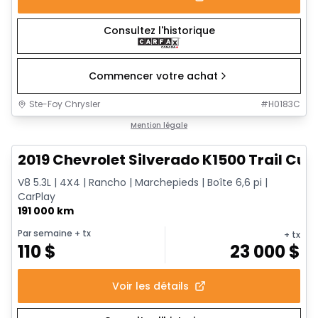
Consultez l'historique
Commencer votre achat
Ste-Foy Chrysler
#
H0183C
1/14
Très bonne offre
Mention légale
2019 Chevrolet Silverado K1500 Trail Cus
V8 5.3L | 4X4 | Rancho | Marchepieds | Boîte 6,6 pi |
CarPlay
191 000 km
Par semaine
+ tx
+ tx
110
$
23 000
$
Voir les détails