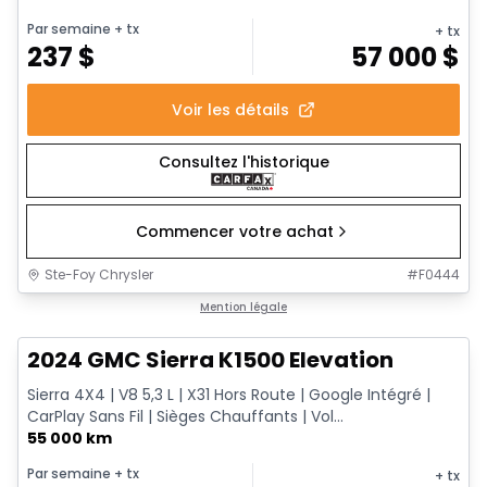
Par semaine
+ tx
+ tx
237
$
57 000
$
Voir les détails
Consultez l'historique
Commencer votre achat
Ste-Foy Chrysler
#
F0444
1/15
Très bonne offre
Mention légale
2024 GMC Sierra K1500 Elevation
Sierra 4X4 | V8 5,3 L | X31 Hors Route | Google Intégré |
CarPlay Sans Fil | Sièges Chauffants | Vol...
55 000 km
Par semaine
+ tx
+ tx