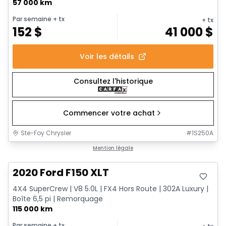
57 000 km
Par semaine
+ tx
+ tx
152
$
41 000
$
Voir les détails
Consultez l'historique
Commencer votre achat
Ste-Foy Chrysler
#
1S250A
Très bonne offre
Mention légale
2020 Ford F150 XLT
4X4 SuperCrew | V8 5.0L | FX4 Hors Route | 302A Luxury |
Boîte 6,5 pi | Remorquage
115 000 km
Par semaine
+ tx