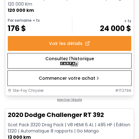
120 000 Km
120 000 km
Par semaine
+ tx
+ tx
176
$
24 000
$
Voir les détails
Consultez l'historique
Commencer votre achat
Ste-Foy Chrysler
#
1T279A
1/17
Très bonne offre
Mention légale
2020 Dodge Challenger RT 392
Scat Pack |1320 Drag Pack | V8 HEMI 6.4L | 485 HP | Édition
1320 | Automatique 8 rapports | Go Mango
13 000 km