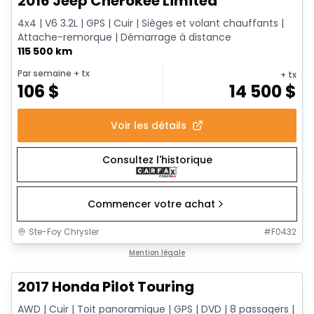
2016 Jeep Cherokee Limited
4x4 | V6 3.2L | GPS | Cuir | Sièges et volant chauffants |
Attache-remorque | Démarrage à distance
115 500 km
Par semaine
+ tx
+ tx
106
$
14 500
$
Voir les détails
Consultez l'historique
Commencer votre achat
Ste-Foy Chrysler
#
F0432
1/16
Très bonne offre
Mention légale
2017 Honda Pilot Touring
AWD | Cuir | Toit panoramique | GPS | DVD | 8 passagers |