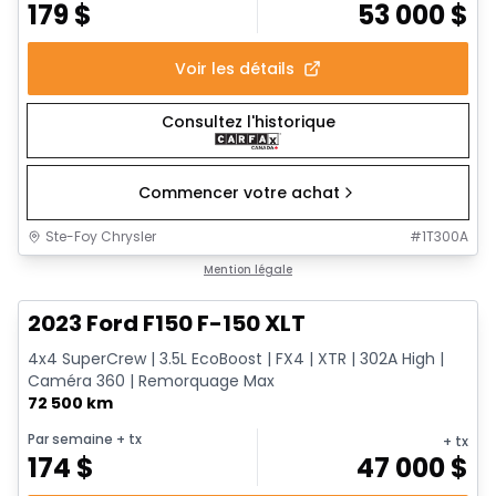
179
$
53 000
$
Voir les détails
Consultez l'historique
Commencer votre achat
Ste-Foy Chrysler
#
1T300A
1/13
Très bonne offre
Mention légale
2023 Ford F150 F-150 XLT
4x4 SuperCrew | 3.5L EcoBoost | FX4 | XTR | 302A High |
Caméra 360 | Remorquage Max
72 500 km
Par semaine
+ tx
+ tx
174
$
47 000
$