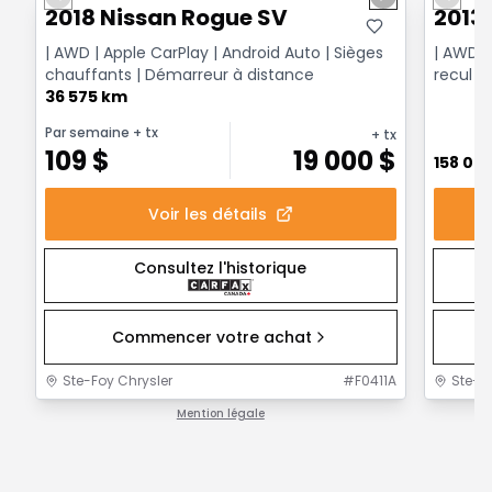
Previous slide
Next slide
Previo
2018 Nissan Rogue SV
2013
| AWD | Apple CarPlay | Android Auto | Sièges
| AWD |
chauffants | Démarreur à distance
recul |
36 575 km
Par semaine
+ tx
+ tx
109
$
19 000
$
158 00
Voir les détails
Consultez l'historique
Commencer votre achat
Ste-Foy Chrysler
#
F0411A
Ste-F
Mention légale
1 / 1