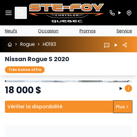
Search
Neufs
Occasion
Promos
Service
>
Rogue
>
H0193
Nissan Rogue S 2020
Très bonne offre
Arrêter
Précédent
Suivant
18 000
$
i
Vérifier la disponibilité
Plus