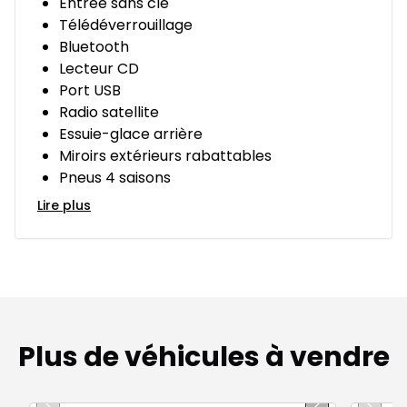
Entrée sans clé
Télédéverrouillage
Bluetooth
Lecteur CD
Port USB
Radio satellite
Essuie-glace arrière
Miroirs extérieurs rabattables
Pneus 4 saisons
Lire plus
Plus de véhicules à vendre
1/14
Très bonne offre
Très b