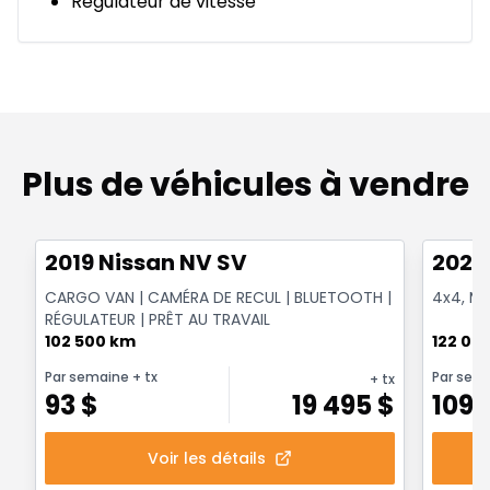
Régulateur de vitesse
Plus de véhicules à vendre
1/13
Très bonne offre
Très b
2019 Nissan NV SV
2022
CARGO VAN | CAMÉRA DE RECUL | BLUETOOTH |
4x4, Mo
RÉGULATEUR | PRÊT AU TRAVAIL
102 500 km
122 00
Par semaine
+ tx
Par sem
+ tx
93
$
19 495
$
109
Voir les détails