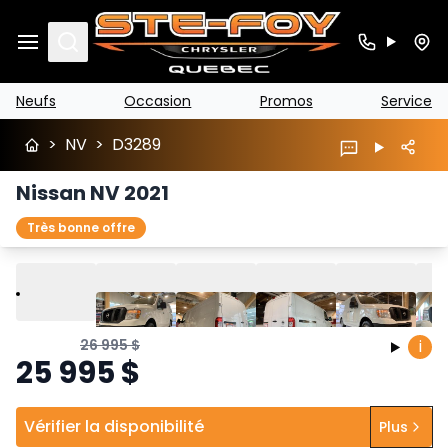
Search
Neufs
Occasion
Promos
Service
>
NV
>
D3289
Nissan NV 2021
Très bonne offre
Lire
Précédent
Suivant
26 995
$
i
25 995
$
Vérifier la disponibilité
Plus