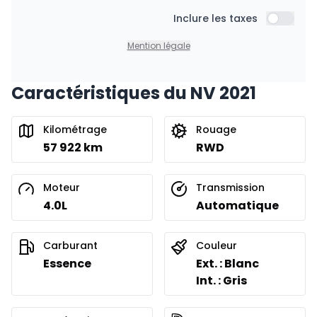
À partir de :
Financement sur 36 mois
Inclure les taxes
191
$
/
Sem.
Inclure l
0.00 $ d'acompte • 8.99%
Mention légale
Caractéristiques du NV 2021
Financement sur 24 mois
À partir de :
Financement sur 24 mois
274
$
/
Sem.
Kilométrage
Rouage
0.00 $ d'acompte • 8.99%
57 922 km
RWD
Moteur
Transmission
4.0L
Automatique
Carburant
Couleur
Essence
Ext. : Blanc
Int. : Gris