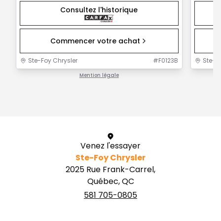
Consultez l'historique
Commencer votre achat
Ste-Foy Chrysler
#
F0123B
Ste-F
Mention légale
1 / 1
Venez l'essayer
Ste-Foy Chrysler
2025 Rue Frank-Carrel,
Québec, QC
581 705-0805