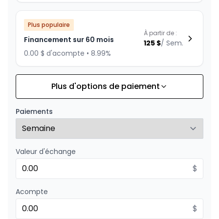
Plus populaire
À partir de :
Financement sur 60 mois
125
$
/
Sem.
0.00 $ d'acompte • 8.99%
Plus d'options de paiement
Financement sur 72 mois
À partir de :
Financement sur 72 mois
108
$
/
Sem.
Paiements
0.00 $ d'acompte • 8.99%
Valeur d'échange
Financement sur 48 mois
À partir de :
Financement sur 48 mois
$
149
$
/
Sem.
0.00 $ d'acompte • 8.99%
Acompte
$
Financement sur 36 mois