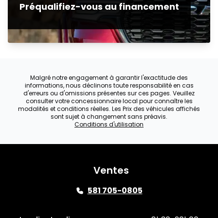
Préqualifiez-vous au financement
Malgré notre engagement à garantir l'exactitude des
informations, nous déclinons toute responsabilité en cas
d'erreurs ou d'omissions présentes sur ces pages. Veuillez
consulter votre concessionnaire local pour connaître les
modalités et conditions réelles. Les Prix des véhicules affichés
sont sujet à changement sans préavis.
Conditions d'utilisation
Ventes
581 705-0805