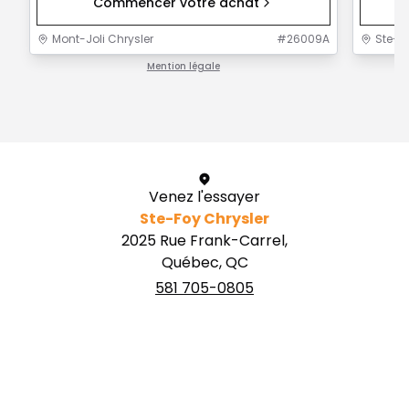
Commencer votre achat
Mont-Joli Chrysler
#
26009A
Ste-F
Mention légale
1 / 1
Venez l'essayer
Ste-Foy Chrysler
2025 Rue Frank-Carrel,
Québec, QC
581 705-0805