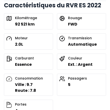
Caractéristiques du RVR ES 2022
Financement sur 24 mois
À partir de :
Financement sur 24 mois
174
$
/
Sem.
Kilométrage
Rouage
0.00 $ d'acompte • 8.99%
92 521 km
FWD
Moteur
Transmission
2.0L
Automatique
Carburant
Couleur
Essence
Ext. : Argent
Consommation
Passagers
Ville : 9.7
5
Route : 7.8
Portes