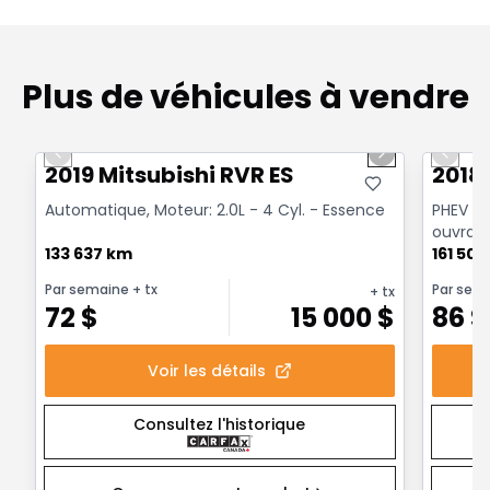
Plus de véhicules à vendre
1/15
Très bonne offre
Très b
Previous slide
Next slide
Previo
2019 Mitsubishi RVR ES
2018
Automatique, Moteur: 2.0L - 4 Cyl. - Essence
PHEV S-
ouvrant
133 637 km
161 50
Par semaine
+ tx
Par sem
+ tx
72
$
15 000
$
86
$
Voir les détails
Consultez l'historique