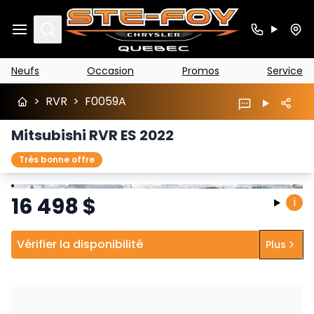
Search
Neufs
Occasion
Promos
Service
>
RVR
>
F0059A
Mitsubishi RVR ES 2022
Très bonne offre
Arrêter
Précédent
Suivant
16 498
$
i
Vérifier la disponibilité
Plus