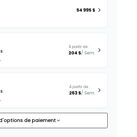
54 995
$
À partir de :
is
204
$
/
Sem.
%
À partir de :
is
263
$
/
Sem.
%
 d'options de paiement
À partir de :
is
229
$
/
Sem.