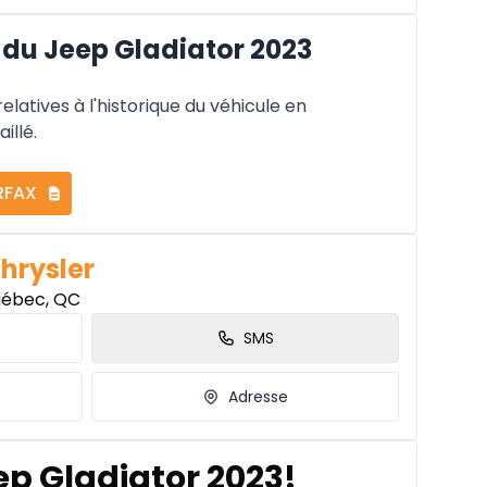
du Jeep Gladiator 2023
latives à l'historique du véhicule en
illé.
RFAX
Chrysler
uébec, QC
SMS
Adresse
ep Gladiator 2023!