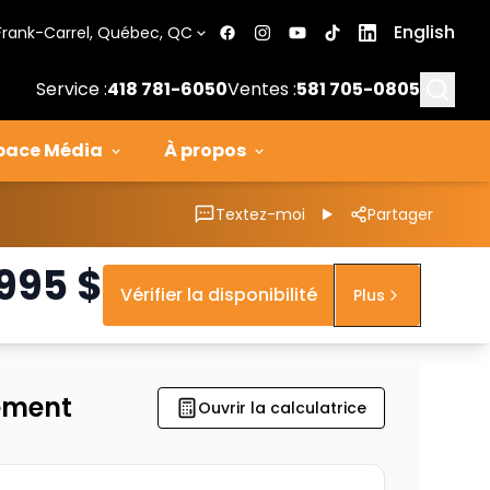
English
Frank-Carrel, Québec, QC
Searc
Service :
418 781-6050
Ventes :
581 705-0805
pace Média
À propos
Textez-moi
Partager
 995
$
Vérifier la disponibilité
Plus
ement
Ouvrir la calculatrice