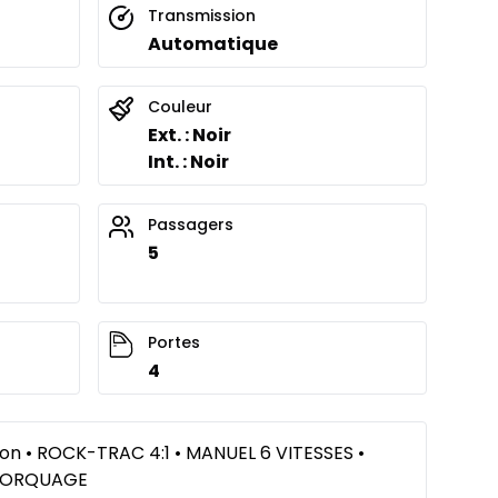
Transmission
Automatique
Couleur
Ext. : Noir
Int. : Noir
Passagers
5
Portes
4
on • ROCK-TRAC 4:1 • MANUEL 6 VITESSES •
REMORQUAGE