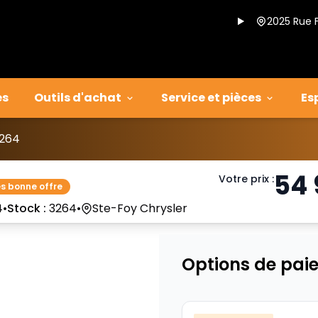
2025 Rue 
es
Outils d'achat
Service et pièces
Es
264
54
Votre prix
:
ès bonne offre
4
•
Stock :
3264
•
Ste-Foy Chrysler
Options de pai