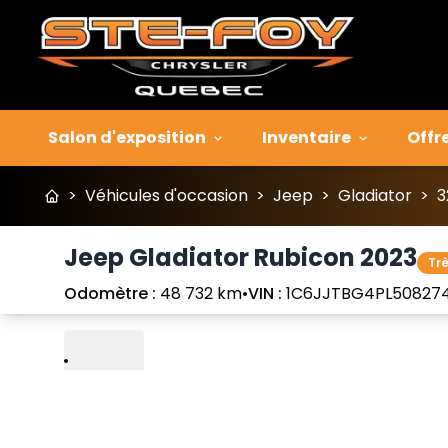
Salon d'exposition
Inventaire
Offr
>
Véhicules d'occasion
>
Jeep
>
Gladiator
>
3
Jeep Gladiator Rubicon 2023
Tr
Odomètre :
48 732 km
•
VIN :
1C6JJTBG4PL50827
Lire
Précédent
Suivant