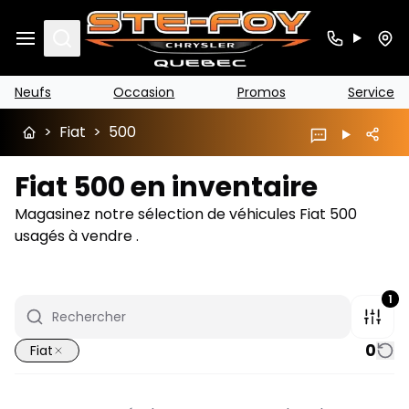
Search
Neufs
Occasion
Promos
Service
>
Fiat
>
500
Fiat 500 en inventaire
Magasinez notre sélection de véhicules Fiat 500
usagés à vendre .
1
0
Fiat