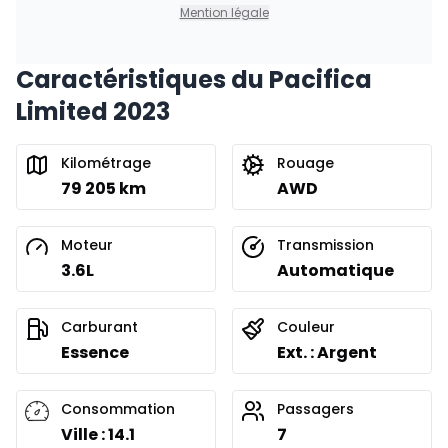
0.00 $ d'acompte • 8.99%
Mention légale
Caractéristiques du Pacifica
Financement sur 24 mois
À partir de :
Limited 2023
Financement sur 24 mois
432
$
/
Sem.
0.00 $ d'acompte • 8.99%
Kilométrage
Rouage
79 205 km
AWD
Moteur
Transmission
3.6L
Automatique
Carburant
Couleur
Essence
Ext. : Argent
Consommation
Passagers
Ville : 14.1
7