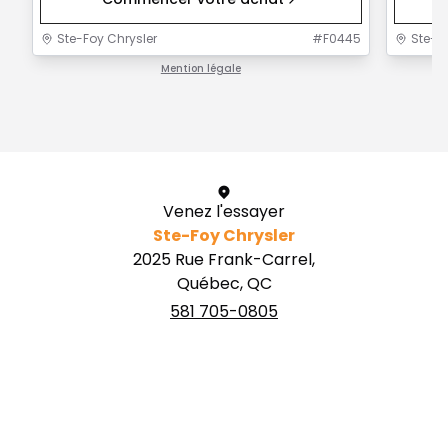
Ste-Foy Chrysler
#
F0445
Ste-F
Mention légale
1 / 1
Venez l'essayer
Ste-Foy Chrysler
2025 Rue Frank-Carrel,
Québec, QC
581 705-0805