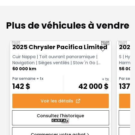
Plus de véhicules à vendre
1/14
Très bonne offre
Très b
Previous slide
Next slide
Previo
2025 Chrysler Pacifica Limited
2022 
Cuir Nappa | Toit ouvrant panoramique |
S | Hyb
Navigation | Sièges ventilés | Stow 'n Go |
Harman 
Apple CarPlay & ...
60 000 km
Fire TV | 
56 000
Par semaine
+ tx
Par sem
+ tx
142
$
42 000
$
137
Voir les détails
Consultez l'historique
Commencer votre achat