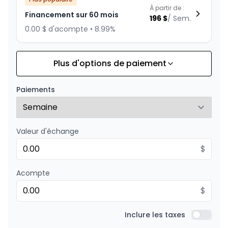
À partir de :
Financement sur 60 mois
196
$
/
Sem.
0.00 $ d'acompte • 8.99%
Plus d'options de paiement
Financement sur 72 mois
À partir de :
Financement sur 72 mois
170
$
/
Sem.
Paiements
0.00 $ d'acompte • 8.99%
Valeur d'échange
Financement sur 48 mois
À partir de :
Financement sur 48 mois
$
235
$
/
Sem.
0.00 $ d'acompte • 8.99%
Acompte
$
Financement sur 36 mois
À partir de :
Financement sur 36 mois
Inclure les taxes
301
$
/
Sem.
Inclure l