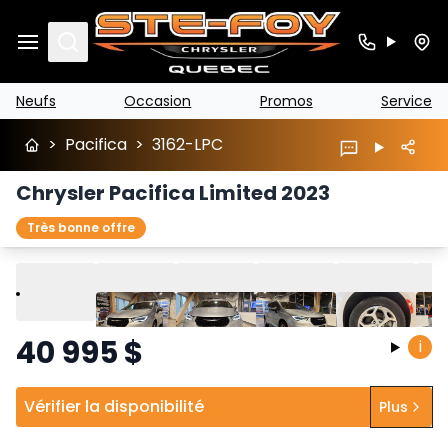
Search
Neufs
Occasion
Promos
Service
>
Pacifica
>
3162-LPC
Chrysler Pacifica Limited 2023
Très bonne offre
Lire
Précédent
Suivant
40 995
$
i
Vérifier la disponibilité
Plus