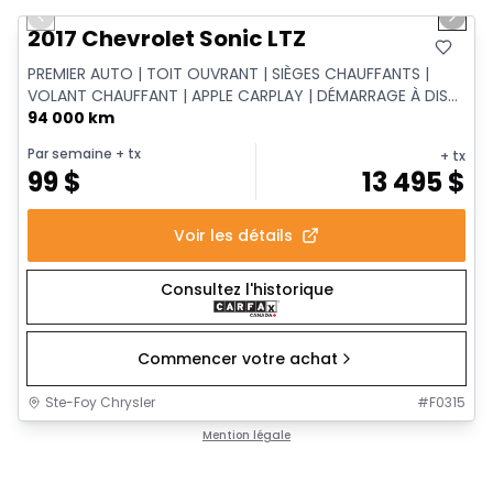
Previous slide
Next 
2017 Chevrolet Sonic LTZ
PREMIER AUTO | TOIT OUVRANT | SIÈGES CHAUFFANTS |
VOLANT CHAUFFANT | APPLE CARPLAY | DÉMARRAGE À DIS...
94 000 km
Par semaine
+ tx
+ tx
99
$
13 495
$
Voir les détails
Consultez l'historique
Commencer votre achat
Ste-Foy Chrysler
#
F0315
Mention légale