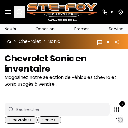
Search
Neufs
Occasion
Promos
Service
>
Chevrolet
>
Sonic
Chevrolet Sonic en
inventaire
Magasinez notre sélection de véhicules Chevrolet
Sonic usagés à vendre .
2
1
Chevrolet
Sonic
1/17
Très bonne offre