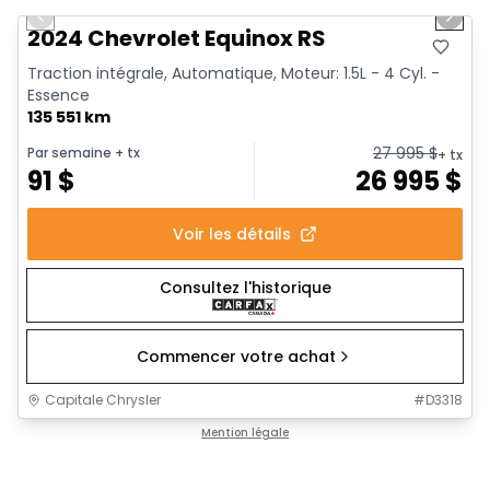
Previous slide
Next 
Vidéo disponible
2024 Chevrolet Equinox RS
Traction intégrale, Automatique, Moteur: 1.5L - 4 Cyl. -
Essence
135 551 km
27 995
$
Par semaine
+ tx
+ tx
91
$
26 995
$
Voir les détails
Consultez l'historique
Commencer votre achat
Capitale Chrysler
#
D3318
Mention légale