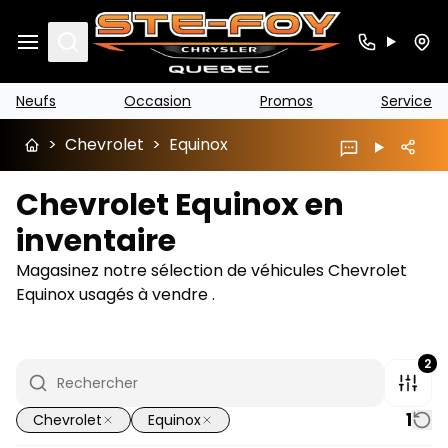
Search
Neufs
Occasion
Promos
Service
>
Chevrolet
>
Equinox
Chevrolet Equinox en
inventaire
Magasinez notre sélection de véhicules Chevrolet
Equinox usagés à vendre .
2
1
Chevrolet
Equinox
1/35
Très bonne offre