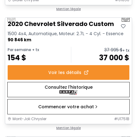
1/16
Très bonne offre
Mention légale
Previous slide
Next 
Vidéo disponible
2020 Chevrolet Silverado Custom
1500 4x4, Automatique, Moteur: 2.7L - 4 Cyl. - Essence
90 846 km
37 995
$
Par semaine
+ tx
+ tx
154
$
37 000
$
Voir les détails
Consultez l'historique
Commencer votre achat
Mont-Joli Chrysler
#
U1751B
1/37
Très bonne offre
Mention légale