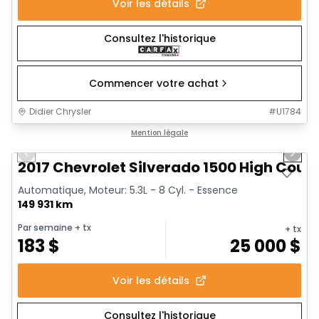
Voir les détails
Consultez l'historique
Commencer votre achat
Didier Chrysler
#
U1784
1/14
Très bonne offre
Mention légale
Previous slide
Next 
Vidéo disponible
2017 Chevrolet Silverado 1500 High Coun
Automatique, Moteur: 5.3L - 8 Cyl. - Essence
149 931 km
Par semaine
+ tx
+ tx
183
$
25 000
$
Voir les détails
Consultez l'historique