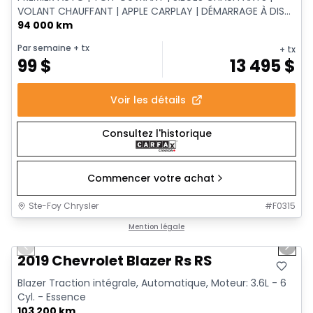
VOLANT CHAUFFANT | APPLE CARPLAY | DÉMARRAGE À DIS...
94 000 km
Par semaine
+ tx
+ tx
99
$
13 495
$
Voir les détails
Consultez l'historique
Commencer votre achat
Ste-Foy Chrysler
#
F0315
1/11
Très bonne offre
Mention légale
Previous slide
Next 
2019 Chevrolet Blazer Rs RS
Blazer Traction intégrale, Automatique, Moteur: 3.6L - 6
Cyl. - Essence
103 200 km