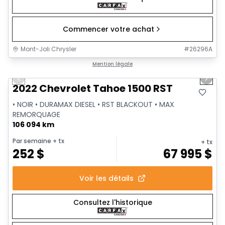
Commencer votre achat
Mont-Joli Chrysler
#
26296A
1/41
Très bonne offre
Mention légale
Previous slide
Next 
Vidéo disponible
2022 Chevrolet Tahoe 1500 RST
• NOIR • DURAMAX DIESEL • RST BLACKOUT • MAX
REMORQUAGE
106 094 km
Par semaine
+ tx
+ tx
252
$
67 995
$
Voir les détails
Consultez l'historique