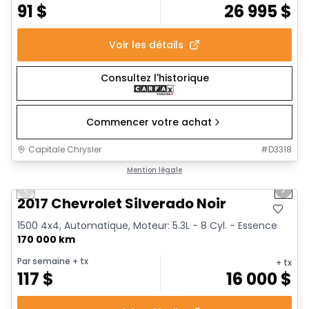
91
$
26 995
$
Voir les détails
Consultez l'historique
Commencer votre achat
Capitale Chrysler
#
D3318
1/15
Très bonne offre
Mention légale
Previous slide
Next 
2017 Chevrolet Silverado Noir
1500 4x4, Automatique, Moteur: 5.3L - 8 Cyl. - Essence
170 000 km
Par semaine
+ tx
+ tx
117
$
16 000
$