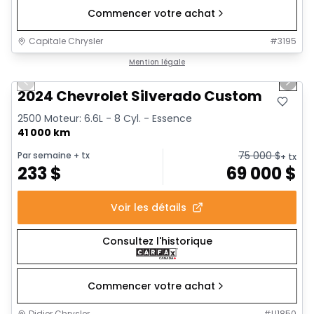
Commencer votre achat
Capitale Chrysler
#
3195
1/16
Très bonne offre
Mention légale
Previous slide
Next 
2024 Chevrolet Silverado Custom
2500 Moteur: 6.6L - 8 Cyl. - Essence
41 000 km
75 000
$
Par semaine
+ tx
+ tx
233
$
69 000
$
Voir les détails
Consultez l'historique
Commencer votre achat
Didier Chrysler
#
U1850