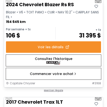
Previous slide
Next 
Vidéo disponible
2024 Chevrolet Blazer Rs RS
Blazer • V6 • TOIT PANO • CUIR • NAV 10.2'' • CARPLAY SANS
FIL •
154 645 km
Par semaine
+ tx
+ tx
106
$
31 395
$
Voir les détails
Consultez l'historique
Commencer votre achat
Capitale Chrysler
#
3168
1/32
Très bonne offre
Mention légale
Previous slide
Next 
Vidéo disponible
2017 Chevrolet Trax 1LT