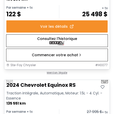
Par semaine
+ tx
+ tx
122
$
25 498
$
Voir les détails
Consultez l'historique
Commencer votre achat
Ste-Foy Chrysler
#
H0077
1/35
Très bonne offre
Mention légale
Previous slide
Next 
Vidéo disponible
2024 Chevrolet Equinox RS
Traction intégrale, Automatique, Moteur: 1.5L - 4 Cyl. -
Essence
135 551 km
27 995
$
Par semaine
+ tx
+ tx