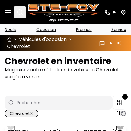
Search
Neufs
Occasion
Promos
Service
>
Véhicules d'occasion
>
Chevrolet
Chevrolet en inventaire
Magasinez notre sélection de véhicules Chevrolet
usagés à vendre .
1
11
Chevrolet
1/14
Très bonne offre
Previous slide
Next 