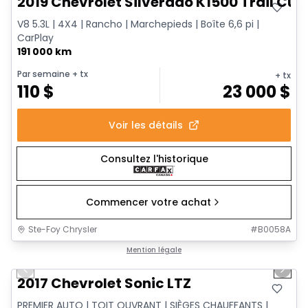
2019 Chevrolet Silverado K1500 Trail Cus
V8 5.3L | 4X4 | Rancho | Marchepieds | Boîte 6,6 pi |
CarPlay
191 000 km
Par semaine
+ tx
+ tx
110
$
23 000
$
Voir les détails
Consultez l'historique
Commencer votre achat
Ste-Foy Chrysler
#
B0058A
1/17
Très bonne offre
Mention légale
Previous slide
Next 
2017 Chevrolet Sonic LTZ
PREMIER AUTO | TOIT OUVRANT | SIÈGES CHAUFFANTS |