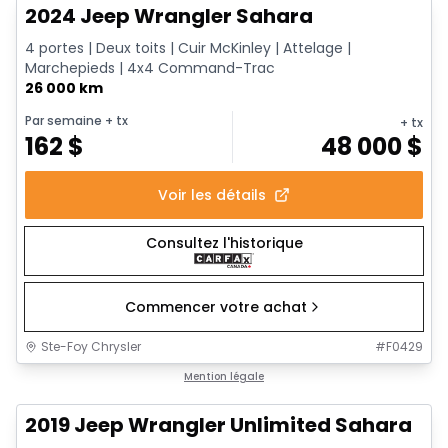
2024 Jeep Wrangler Sahara
4 portes | Deux toits | Cuir McKinley | Attelage |
Marchepieds | 4x4 Command-Trac
26 000 km
Par semaine
+ tx
+ tx
162
$
48 000
$
Voir les détails
Consultez l'historique
Commencer votre achat
Ste-Foy Chrysler
#
F0429
1/13
Très bonne offre
Mention légale
2019 Jeep Wrangler Unlimited Sahara