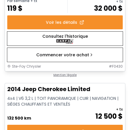
Par semaine
+ tx
+ tx
119
$
32 000
$
Voir les détails
Consultez l'historique
Commencer votre achat
Ste-Foy Chrysler
#
F0430
1/14
Très bonne offre
Mention légale
2014 Jeep Cherokee Limited
4x4 | V6 3,2 L | TOIT PANORAMIQUE | CUIR | NAVIGATION |
SIÈGES CHAUFFANTS ET VENTILÉS
+ tx
12 500
$
132 500 km