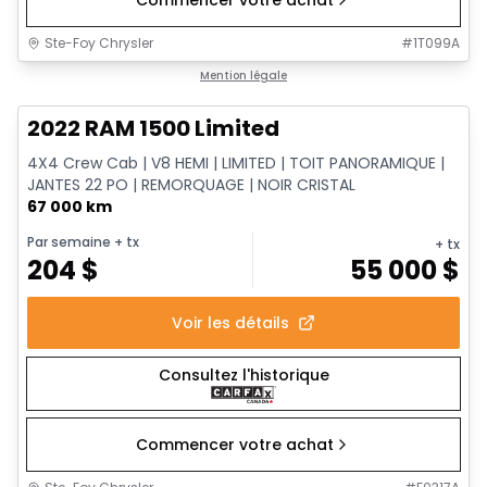
Commencer votre achat
Ste-Foy Chrysler
#
1T099A
1/13
Très bonne offre
Mention légale
2022 RAM 1500 Limited
4X4 Crew Cab | V8 HEMI | LIMITED | TOIT PANORAMIQUE |
JANTES 22 PO | REMORQUAGE | NOIR CRISTAL
67 000 km
Par semaine
+ tx
+ tx
204
$
55 000
$
Voir les détails
Consultez l'historique
Commencer votre achat