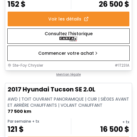
152
$
26 500
$
Voir les détails
Consultez l'historique
Commencer votre achat
Ste-Foy Chrysler
#
1T231A
1/14
Très bonne offre
Mention légale
2017 Hyundai Tucson SE 2.0L
AWD | TOIT OUVRANT PANORAMIQUE | CUIR | SIÈGES AVANT
ET ARRIÈRE CHAUFFANTS | VOLANT CHAUFFANT
77 500 km
Par semaine
+ tx
+ tx
121
$
16 500
$