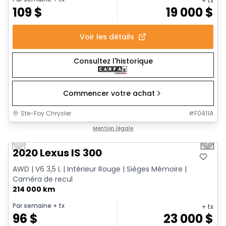
+ tx
109
$
19 000
$
Voir les détails
Consultez l'historique
Commencer votre achat
Ste-Foy Chrysler
#
F0411A
1/17
Très bonne offre
Mention légale
Previous slide
Next 
2020 Lexus IS 300
AWD | V6 3,5 L | Intérieur Rouge | Sièges Mémoire |
Caméra de recul
214 000 km
Par semaine
+ tx
+ tx
96
$
23 000
$