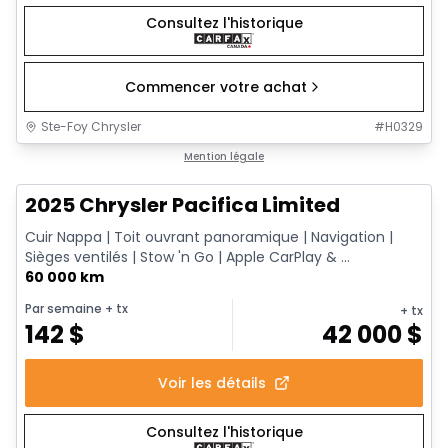
Consultez l'historique
Commencer votre achat
Ste-Foy Chrysler
#
H0329
1/14
Très bonne offre
Mention légale
2025 Chrysler Pacifica Limited
Cuir Nappa | Toit ouvrant panoramique | Navigation |
Sièges ventilés | Stow 'n Go | Apple CarPlay & ...
60 000 km
Par semaine
+ tx
+ tx
142
$
42 000
$
Voir les détails
Consultez l'historique