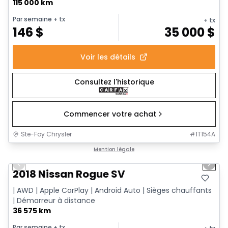
115 000 km
Par semaine
+ tx
+ tx
146
$
35 000
$
Voir les détails
Consultez l'historique
Commencer votre achat
Ste-Foy Chrysler
#
1T154A
1/14
Très bonne offre
Mention légale
Previous slide
Next 
2018 Nissan Rogue SV
| AWD | Apple CarPlay | Android Auto | Sièges chauffants
| Démarreur à distance
36 575 km
Par semaine
+ tx