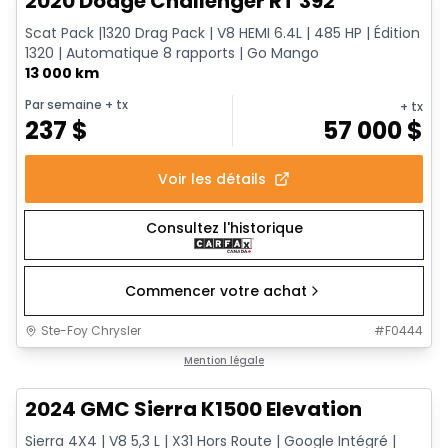
2020 Dodge Challenger RT 392
Scat Pack |1320 Drag Pack | V8 HEMI 6.4L | 485 HP | Édition
1320 | Automatique 8 rapports | Go Mango
13 000 km
Par semaine
+ tx
+ tx
237
$
57 000
$
Voir les détails
Consultez l'historique
Commencer votre achat
Ste-Foy Chrysler
#
F0444
1/15
Très bonne offre
Mention légale
2024 GMC Sierra K1500 Elevation
Sierra 4X4 | V8 5,3 L | X31 Hors Route | Google Intégré |