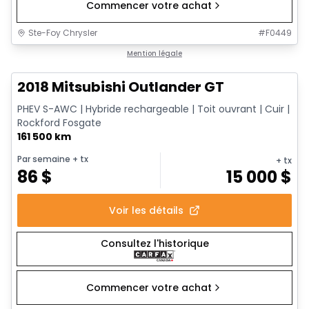
Commencer votre achat
Ste-Foy Chrysler
#
F0449
1/14
Très bonne offre
Mention légale
2018 Mitsubishi Outlander GT
PHEV S-AWC | Hybride rechargeable | Toit ouvrant | Cuir |
Rockford Fosgate
161 500 km
Par semaine
+ tx
+ tx
86
$
15 000
$
Voir les détails
Consultez l'historique
Commencer votre achat