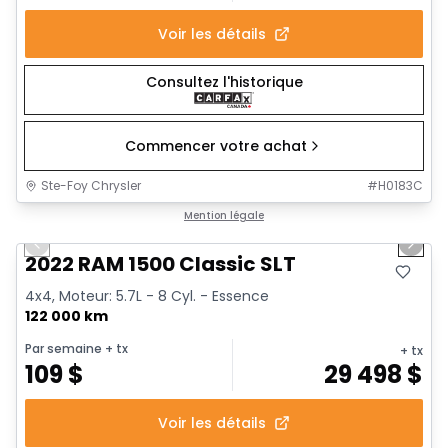
Voir les détails
Consultez l'historique
Commencer votre achat
Ste-Foy Chrysler
#
H0183C
1/15
Très bonne offre
Mention légale
Previous slide
Next 
2022 RAM 1500 Classic SLT
4x4, Moteur: 5.7L - 8 Cyl. - Essence
122 000 km
Par semaine
+ tx
+ tx
109
$
29 498
$
Voir les détails