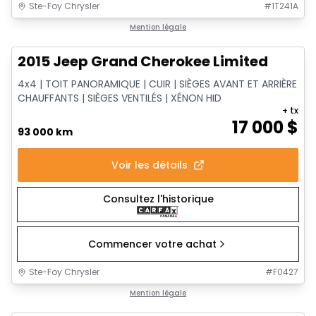
Ste-Foy Chrysler
#
1T241A
1/14
Très bonne offre
Mention légale
2015 Jeep Grand Cherokee Limited
4x4 | TOIT PANORAMIQUE | CUIR | SIÈGES AVANT ET ARRIÈRE
CHAUFFANTS | SIÈGES VENTILÉS | XÉNON HID
+ tx
17 000
$
93 000 km
Voir les détails
Consultez l'historique
Commencer votre achat
Ste-Foy Chrysler
#
F0427
1/12
Très bonne offre
Mention légale