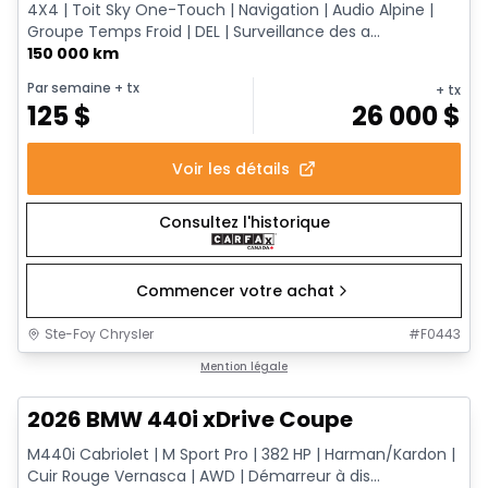
4X4 | Toit Sky One-Touch | Navigation | Audio Alpine |
Groupe Temps Froid | DEL | Surveillance des a...
150 000 km
Par semaine
+ tx
+ tx
125
$
26 000
$
Voir les détails
Consultez l'historique
Commencer votre achat
Ste-Foy Chrysler
#
F0443
1/12
Très bonne offre
Mention légale
2026 BMW 440i xDrive Coupe
M440i Cabriolet | M Sport Pro | 382 HP | Harman/Kardon |
Cuir Rouge Vernasca | AWD | Démarreur à dis...