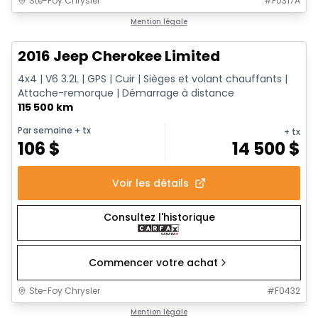
Ste-Foy Chrysler
#
F0317A
1/12
Très bonne offre
Mention légale
2016 Jeep Cherokee Limited
4x4 | V6 3.2L | GPS | Cuir | Sièges et volant chauffants |
Attache-remorque | Démarrage à distance
115 500 km
Par semaine
+ tx
+ tx
106
$
14 500
$
Voir les détails
Consultez l'historique
Commencer votre achat
Ste-Foy Chrysler
#
F0432
1/16
Très bonne offre
Mention légale