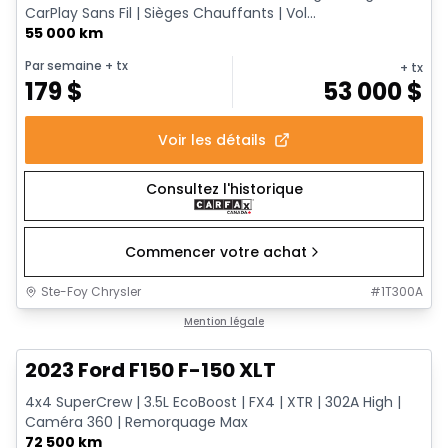
CarPlay Sans Fil | Sièges Chauffants | Vol...
55 000 km
Par semaine
+ tx
+ tx
179
$
53 000
$
Voir les détails
Consultez l'historique
Commencer votre achat
Ste-Foy Chrysler
#
1T300A
1/13
Très bonne offre
Mention légale
2023 Ford F150 F-150 XLT
4x4 SuperCrew | 3.5L EcoBoost | FX4 | XTR | 302A High |
Caméra 360 | Remorquage Max
72 500 km