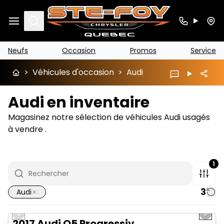
Search
Neufs
Occasion
Promos
Service
>
Véhicules d'occasion
>
Audi
Audi en inventaire
Magasinez notre sélection de véhicules Audi usagés
à vendre .
1
3
Audi
1/6
Très bonne offre
Previous slide
Next 
2017 Audi Q5 Progressiv