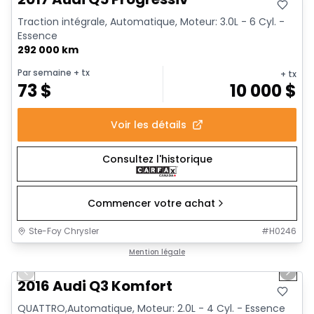
Traction intégrale, Automatique, Moteur: 3.0L - 6 Cyl. -
Essence
292 000 km
Par semaine
+ tx
+ tx
73
$
10 000
$
Voir les détails
Consultez l'historique
Commencer votre achat
Ste-Foy Chrysler
#
H0246
1/13
Très bonne offre
Mention légale
Previous slide
Next 
2016 Audi Q3 Komfort
QUATTRO,Automatique, Moteur: 2.0L - 4 Cyl. - Essence