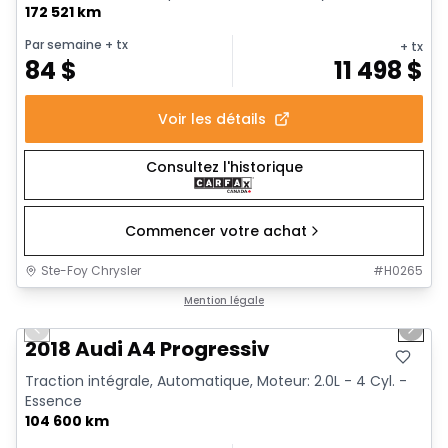
172 521 km
Par semaine
+ tx
+ tx
84
$
11 498
$
Voir les détails
Consultez l'historique
Commencer votre achat
Ste-Foy Chrysler
#
H0265
1/15
Très bonne offre
Mention légale
Previous slide
Next 
2018 Audi A4 Progressiv
Traction intégrale, Automatique, Moteur: 2.0L - 4 Cyl. -
Essence
104 600 km