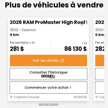
Plus de véhicules à vendre
Très bonne offre
Très b
2026 RAM ProMaster High Roof Extended
2026
3500 - Essence
3500 -
0 km
0 km
Par semaine
+ tx
Par sem
+ tx
281
$
86 130
$
282
Voir les détails
Consultez l'historique
Commencer votre achat
Capitale Chrysler
#
O06129
Capit
Mention légale