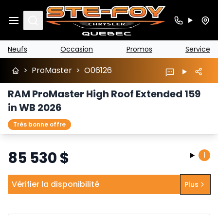
Search
Neufs
Occasion
Promos
Service
>
ProMaster
>
O06126
RAM ProMaster High Roof Extended 159
in WB 2026
Très bonne offre
85 530
$
i
Vérifier la disponibilité
Plus