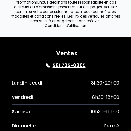
informations, nous déclinons toute responsabilité en cas
d'erreurs ou d'omissions présentes sur ces pages. Veuillez
consulter votre concessionnaire local pour connaître les
modalités et conditions réelles. Les Prix des véhicules affichés
sont sujet à changement sans préavis.
Conditions d'utilisation
Ventes
581 705-0805
Lundi - Jeudi
8h30-20h00
Vendredi
8h30-18h00
Samedi
10h30-15h00
Dimanche
Fermé