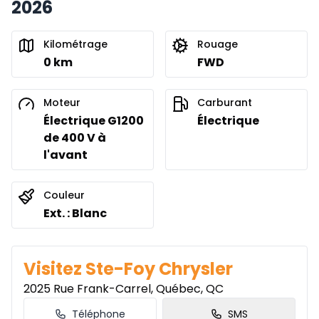
2026
Financement sur 48 mois
482
$
/
Sem.
0.00 $ d'acompte • 7.99%
Kilométrage
Rouage
0 km
FWD
Financement sur 36 mois
À partir de :
Financement sur 36 mois
619
$
/
Sem.
Moteur
Carburant
0.00 $ d'acompte • 7.99%
Électrique G1200
Électrique
de 400 V à
l'avant
Couleur
Ext. : Blanc
Visitez Ste-Foy Chrysler
2025 Rue Frank-Carrel, Québec, QC
Téléphone
SMS