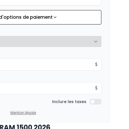
 d'options de paiement
À partir de :
is
270
$
/
Sem.
À partir de :
$
is
294
$
/
Sem.
$
À partir de :
Inclure les taxes
is
Inclure les taxes
352
$
/
Sem.
Mention légale
 RAM 1500 2026