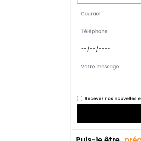
Location sur 36 mois
Location sur 36 mois
0.00 $ d'acompte • 2.49
Location sur 27 mois
Location sur 27 mois
0.00 $ d'acompte • 2.49
Location sur 24 mois
Recevez nos nouvelles 
Location sur 24 mois
0.00 $ d'acompte • 2.49
Puis-je être
préq