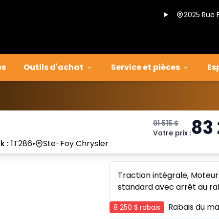
2025 Rue 
es
Outils d'achat
Service et pièces
Es
83
91 515
$
Votre prix
:
k :
1T286
•
Ste-Foy Chrysler
Traction intégrale, Moteur
standard avec arrêt au ral
Rabais du ma
8 250 $
rabais