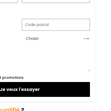
À partir de :
304
$
/
Sem.
%
À partir de :
371
$
/
Sem.
%
À partir de :
et promotions
396
$
/
Sem.
%
Je veux l'essayer
ualifié
?