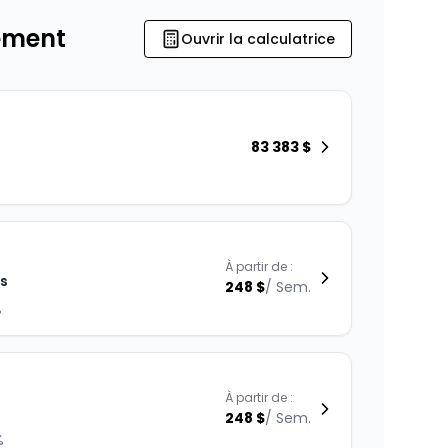
ement
Ouvrir la calculatrice
83 383
$
À partir de :
is
248
$
/
Sem.
%
À partir de :
248
$
/
Sem.
%