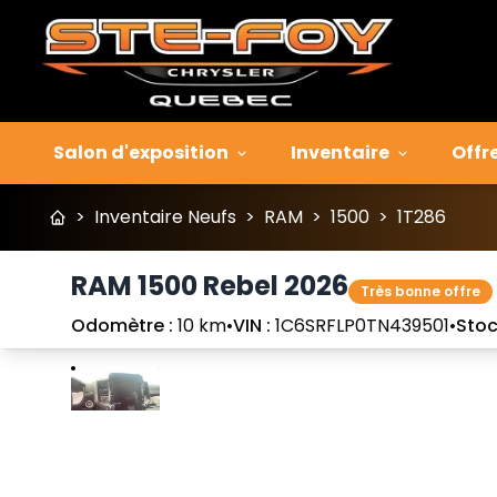
Salon d'exposition
Inventaire
Offr
>
Inventaire Neufs
>
RAM
>
1500
>
1T286
RAM 1500 Rebel 2026
Très bonne offre
Odomètre :
10 km
•
VIN :
1C6SRFLP0TN439501
•
Stoc
Arrêter
Précédent
Suivant