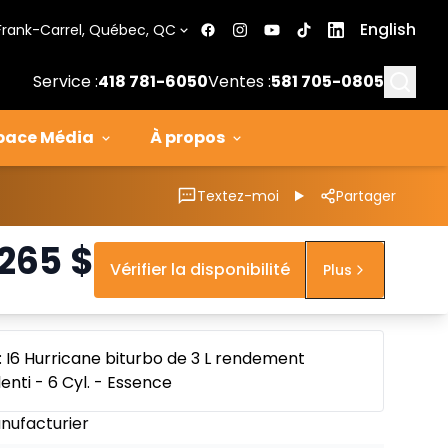
English
Frank-Carrel, Québec, QC
Searc
Service :
418 781-6050
Ventes :
581 705-0805
pace Média
À propos
Textez-moi
Partager
 265
$
Vérifier la disponibilité
Plus
: I6 Hurricane biturbo de 3 L rendement
enti - 6 Cyl. - Essence
nufacturier