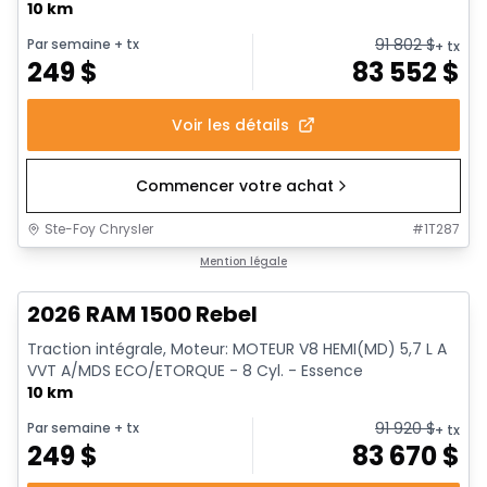
10 km
91 802
$
Par semaine
+ tx
+ tx
249
$
83 552
$
Voir les détails
Commencer votre achat
Ste-Foy Chrysler
#
1T287
En stock
Mention légale
2026 RAM 1500 Rebel
Traction intégrale, Moteur: MOTEUR V8 HEMI(MD) 5,7 L A
VVT A/MDS ECO/ETORQUE - 8 Cyl. - Essence
10 km
91 920
$
Par semaine
+ tx
+ tx
249
$
83 670
$