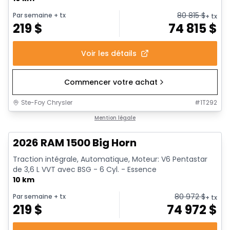
80 815
$
Par semaine
+ tx
+ tx
219
$
74 815
$
Voir les détails
Commencer votre achat
Ste-Foy Chrysler
#
1T292
En stock
Mention légale
2026 RAM 1500 Big Horn
Traction intégrale, Automatique, Moteur: V6 Pentastar
de 3,6 L VVT avec BSG - 6 Cyl. - Essence
10 km
80 972
$
Par semaine
+ tx
+ tx
219
$
74 972
$