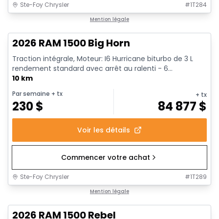
Ste-Foy Chrysler
#
1T284
En stock
Mention légale
2026 RAM 1500 Big Horn
Traction intégrale, Moteur: I6 Hurricane biturbo de 3 L
rendement standard avec arrêt au ralenti - 6...
10 km
Par semaine
+ tx
+ tx
230
$
84 877
$
Voir les détails
Commencer votre achat
Ste-Foy Chrysler
#
1T289
En stock
Mention légale
2026 RAM 1500 Rebel