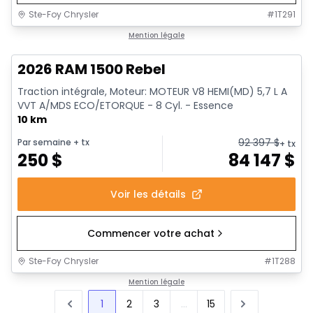
Ste-Foy Chrysler
#
1T291
1/19
En stock
Mention légale
2026 RAM 1500 Rebel
Traction intégrale, Moteur: MOTEUR V8 HEMI(MD) 5,7 L A
VVT A/MDS ECO/ETORQUE - 8 Cyl. - Essence
10 km
92 397
$
Par semaine
+ tx
+ tx
250
$
84 147
$
Voir les détails
Commencer votre achat
Ste-Foy Chrysler
#
1T288
Mention légale
1
2
3
...
15