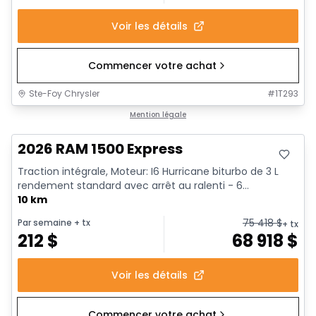
Voir les détails
Commencer votre achat
Ste-Foy Chrysler
#
1T293
En stock
Mention légale
2026 RAM 1500 Express
Traction intégrale, Moteur: I6 Hurricane biturbo de 3 L
rendement standard avec arrêt au ralenti - 6...
10 km
75 418
$
Par semaine
+ tx
+ tx
212
$
68 918
$
Voir les détails
Commencer votre achat