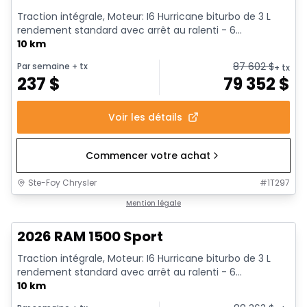
Traction intégrale, Moteur: I6 Hurricane biturbo de 3 L
rendement standard avec arrêt au ralenti - 6...
10 km
87 602
$
Par semaine
+ tx
+ tx
237
$
79 352
$
Voir les détails
Commencer votre achat
Ste-Foy Chrysler
#
1T297
1/19
En stock
Mention légale
2026 RAM 1500 Sport
Traction intégrale, Moteur: I6 Hurricane biturbo de 3 L
rendement standard avec arrêt au ralenti - 6...
10 km