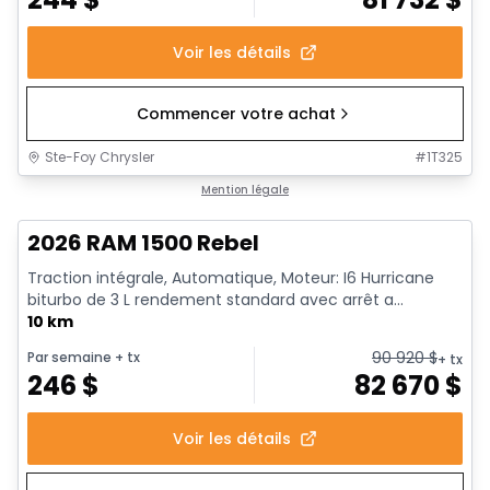
Voir les détails
Commencer votre achat
Ste-Foy Chrysler
#
1T325
1/18
En stock
Mention légale
2026 RAM 1500 Rebel
Traction intégrale, Automatique, Moteur: I6 Hurricane
biturbo de 3 L rendement standard avec arrêt a...
10 km
90 920
$
Par semaine
+ tx
+ tx
246
$
82 670
$
Voir les détails