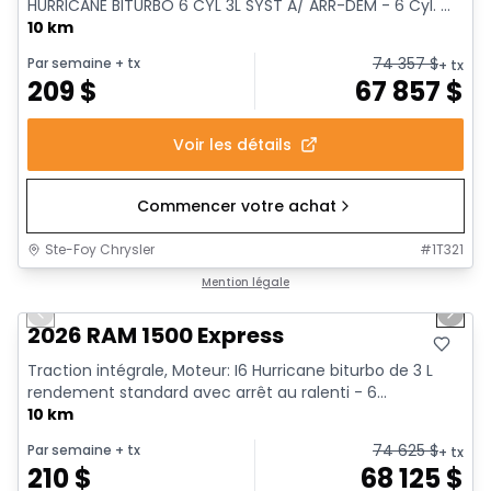
HURRICANE BITURBO 6 CYL 3L SYST A/ ARR-DEM - 6 Cyl. ...
10 km
74 357
$
Par semaine
+ tx
+ tx
209
$
67 857
$
Voir les détails
Commencer votre achat
Ste-Foy Chrysler
#
1T321
1/17
En stock
Mention légale
Previous slide
Next 
2026 RAM 1500 Express
Traction intégrale, Moteur: I6 Hurricane biturbo de 3 L
rendement standard avec arrêt au ralenti - 6...
10 km
74 625
$
Par semaine
+ tx
+ tx
210
$
68 125
$