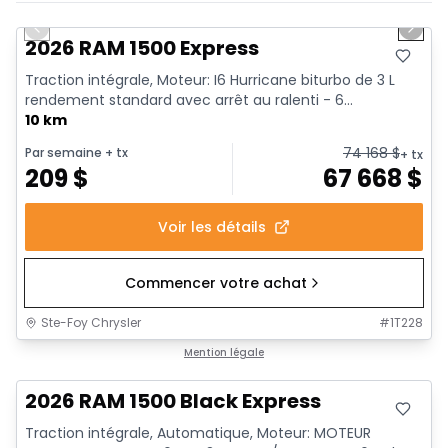
En stock
Previous slide
Next 
2026 RAM 1500 Express
Traction intégrale, Moteur: I6 Hurricane biturbo de 3 L
rendement standard avec arrêt au ralenti - 6...
10 km
74 168
$
Par semaine
+ tx
+ tx
209
$
67 668
$
Voir les détails
Commencer votre achat
Ste-Foy Chrysler
#
1T228
En stock
Mention légale
2026 RAM 1500 Black Express
Traction intégrale, Automatique, Moteur: MOTEUR