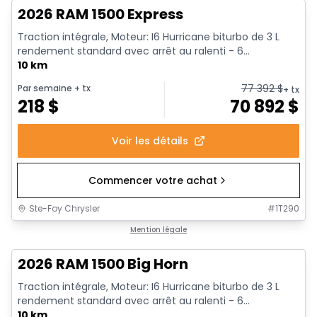
2026 RAM 1500 Express
Traction intégrale, Moteur: I6 Hurricane biturbo de 3 L
rendement standard avec arrêt au ralenti - 6...
10 km
77 392
$
Par semaine
+ tx
+ tx
218
$
70 892
$
Voir les détails
Commencer votre achat
Ste-Foy Chrysler
#
1T290
En stock
Mention légale
2026 RAM 1500 Big Horn
Traction intégrale, Moteur: I6 Hurricane biturbo de 3 L
rendement standard avec arrêt au ralenti - 6...
10 km