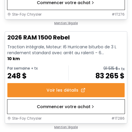
Commencer votre achat
Ste-Foy Chrysler
#
1T276
1/18
En stock
Mention légale
2026 RAM 1500 Rebel
Traction intégrale, Moteur: I6 Hurricane biturbo de 3 L
rendement standard avec arrêt au ralenti - 6...
10 km
91 515
$
Par semaine
+ tx
+ tx
248
$
83 265
$
Voir les détails
Commencer votre achat
Ste-Foy Chrysler
#
1T286
1/19
En stock
Mention légale