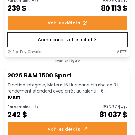
88 363
$
Par semaine
+ tx
+ tx
239
$
80 113
$
Voir les détails
Commencer votre achat
Ste-Foy Chrysler
#
1T171
En stock
Mention légale
2026 RAM 1500 Sport
Traction intégrale, Moteur: I6 Hurricane biturbo de 3 L
rendement standard avec arrêt au ralenti - 6...
10 km
89 287
$
Par semaine
+ tx
+ tx
242
$
81 037
$
Voir les détails