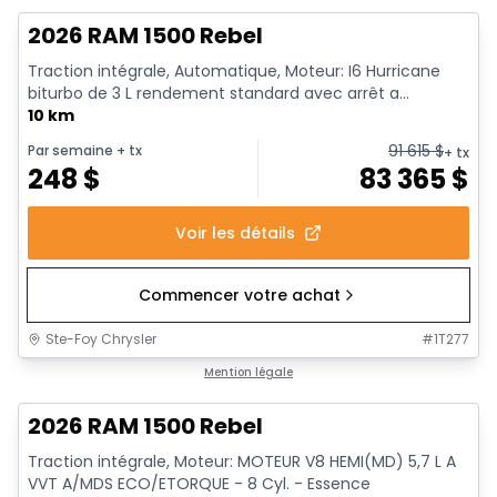
2026 RAM 1500 Rebel
Traction intégrale, Automatique, Moteur: I6 Hurricane
biturbo de 3 L rendement standard avec arrêt a...
10 km
91 615
$
Par semaine
+ tx
+ tx
248
$
83 365
$
Voir les détails
Commencer votre achat
Ste-Foy Chrysler
#
1T277
En stock
Mention légale
2026 RAM 1500 Rebel
Traction intégrale, Moteur: MOTEUR V8 HEMI(MD) 5,7 L A
VVT A/MDS ECO/ETORQUE - 8 Cyl. - Essence