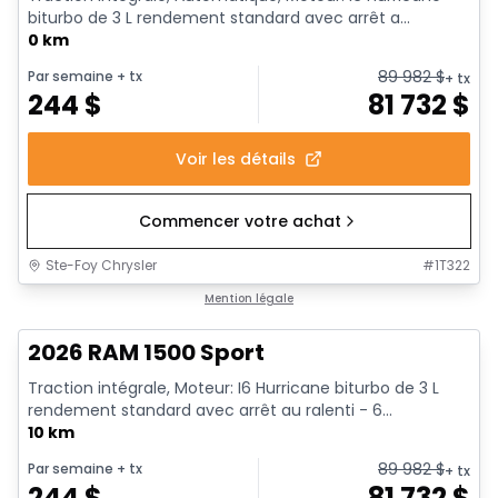
biturbo de 3 L rendement standard avec arrêt a...
0 km
89 982
$
Par semaine
+ tx
+ tx
244
$
81 732
$
Voir les détails
Commencer votre achat
Ste-Foy Chrysler
#
1T322
En stock
Mention légale
2026 RAM 1500 Sport
Traction intégrale, Moteur: I6 Hurricane biturbo de 3 L
rendement standard avec arrêt au ralenti - 6...
10 km
89 982
$
Par semaine
+ tx
+ tx
244
$
81 732
$