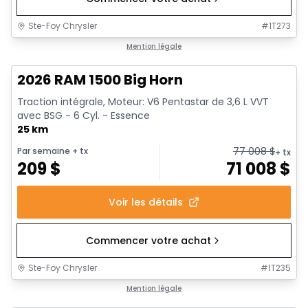
Ste-Foy Chrysler
#
1T273
1/20
En stock
Mention légale
2026 RAM 1500 Big Horn
Traction intégrale, Moteur: V6 Pentastar de 3,6 L VVT
avec BSG - 6 Cyl. - Essence
25 km
77 008
$
Par semaine
+ tx
+ tx
209
$
71 008
$
Voir les détails
Commencer votre achat
Ste-Foy Chrysler
#
1T235
En stock
Mention légale