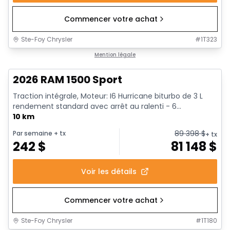
Commencer votre achat
Ste-Foy Chrysler
#
1T323
En stock
Mention légale
2026 RAM 1500 Sport
Traction intégrale, Moteur: I6 Hurricane biturbo de 3 L
rendement standard avec arrêt au ralenti - 6...
10 km
89 398
$
Par semaine
+ tx
+ tx
242
$
81 148
$
Voir les détails
Commencer votre achat
Ste-Foy Chrysler
#
1T180