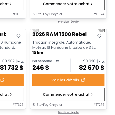
chat
Commencer votre achat
#
1T180
Ste-Foy Chrysler
#
1T324
1/18
En stock
Mention légale
Previous slide
Next sl
ort
2026 RAM 1500 Rebel
 I6 Hurricane
Traction intégrale, Automatique,
standard
Moteur: I6 Hurricane biturbo de 3 L
rendement standard avec arrêt a...
10 km
89 982
$
90 920
$
Par semaine
+ tx
+ tx
+ tx
81 732
$
246
$
82 670
$
Voir les détails
chat
Commencer votre achat
#
1T325
Ste-Foy Chrysler
#
1T276
1/19
En stock
Mention légale