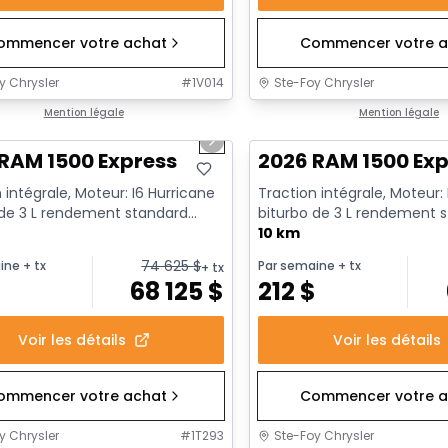
ommencer votre achat
Commencer votre a
y Chrysler
#
1V014
Ste-Foy Chrysler
1/17
ck
Mention légale
En stock
Mention légale
us slide
Next slide
RAM 1500 Express
2026 RAM 1500 Exp
 intégrale, Moteur: I6 Hurricane
Traction intégrale, Moteur:
 de 3 L rendement standard
biturbo de 3 L rendement 
t au ralenti - 6...
avec arrêt au ralenti - 6...
10 km
74 625
$
ine
+ tx
Par semaine
+ tx
+ tx
$
68 125
$
212
$
Voir les détails
Voir les détails
ommencer votre achat
Commencer votre a
y Chrysler
#
1T293
Ste-Foy Chrysler