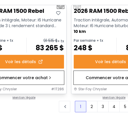
us slide
Next slide
Previous slide
RAM 1500 Rebel
2026 RAM 1500 Re
 intégrale, Moteur: I6 Hurricane
Traction intégrale, Automa
 de 3 L rendement standard
Moteur: I6 Hurricane biturb
t au ralenti - 6...
rendement standard avec ar
10 km
91 515
$
ine
+ tx
Par semaine
+ tx
+ tx
$
83 265
$
248
$
Voir les détails
Voir les détails
ommencer votre achat
Commencer votre a
y Chrysler
#
1T286
Ste-Foy Chrysler
Mention légale
Mention légale
1
2
3
4
5