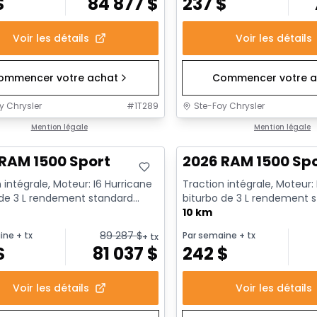
$
84 877
$
237
$
Voir les détails
Voir les détails
ommencer votre achat
Commencer votre a
y Chrysler
#
1T289
Ste-Foy Chrysler
ck
Mention légale
En stock
Mention légale
RAM 1500 Sport
2026 RAM 1500 Sp
 intégrale, Moteur: I6 Hurricane
Traction intégrale, Moteur:
 de 3 L rendement standard
biturbo de 3 L rendement 
t au ralenti - 6...
avec arrêt au ralenti - 6...
10 km
89 287
$
ine
+ tx
Par semaine
+ tx
+ tx
$
81 037
$
242
$
Voir les détails
Voir les détails