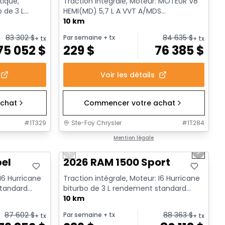
tique,
Traction intégrale, Moteur: MOTEUR V8
o de 3 L
HEMI(MD) 5,7 L A VVT A/MDS
rêt a...
ECO/ETORQUE - 8 Cyl. - Essence
10 km
83 302
$
84 635
$
Par semaine
+ tx
+ tx
+ tx
75 052
$
229
$
76 385
$
Voir les détails
chat
Commencer votre achat
#
1T329
Ste-Foy Chrysler
#
1T284
1/19
En stock
Mention légale
Previous slide
Next sl
bel
2026 RAM 1500 Sport
 I6 Hurricane
Traction intégrale, Moteur: I6 Hurricane
standard
biturbo de 3 L rendement standard
avec arrêt au ralenti - 6...
10 km
87 602
$
88 363
$
Par semaine
+ tx
+ tx
+ tx