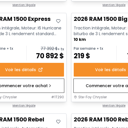
ck
Mention légale
En stock
Mention légale
RAM 1500 Express
2026 RAM 1500 Big
 intégrale, Moteur: I6 Hurricane
Traction intégrale, Moteur:
 de 3 L rendement standard
biturbo de 3 L rendement 
t au ralenti - 6...
avec arrêt au ralenti - 6...
10 km
77 392
$
ine
+ tx
Par semaine
+ tx
+ tx
$
70 892
$
219
$
Voir les détails
Voir les détails
ommencer votre achat
Commencer votre a
y Chrysler
#
1T290
Ste-Foy Chrysler
ck
Mention légale
En stock
Mention légale
RAM 1500 Rebel
2026 RAM 1500 Re