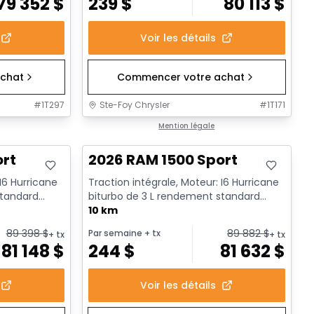
79 352
$
239
$
80 113
$
Voir les détails
chat
Commencer votre achat
#
1T297
Ste-Foy Chrysler
#
1T171
En stock
Mention légale
ort
2026 RAM 1500 Sport
 I6 Hurricane
Traction intégrale, Moteur: I6 Hurricane
standard
biturbo de 3 L rendement standard
avec arrêt au ralenti - 6...
10 km
89 398
$
89 882
$
Par semaine
+ tx
+ tx
+ tx
81 148
$
244
$
81 632
$
Voir les détails