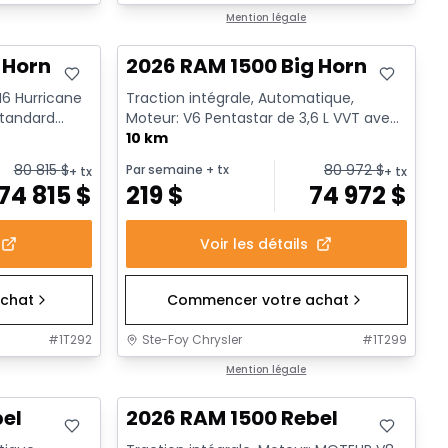
En stock
Mention légale
 Horn
2026 RAM 1500 Big Horn
 I6 Hurricane
Traction intégrale, Automatique,
standard
Moteur: V6 Pentastar de 3,6 L VVT avec
BSG - 6 Cyl. - Essence
10 km
80 815
$
80 972
$
Par semaine
+ tx
+ tx
+ tx
74 815
$
219
$
74 972
$
Voir les détails
chat
Commencer votre achat
#
1T292
Ste-Foy Chrysler
#
1T299
En stock
Mention légale
bel
2026 RAM 1500 Rebel