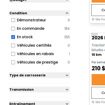
C
Condition
Ste-Fo
Démonstrateur
5
En sto
En commande
184
Previo
En stock
2026 
355
Véhicules certifiés
Traction
0
biturbo
Véhicules en rabais
1
avec arrê
10 km
Véhicules de prestige
0
Par sema
210
Type de carrosserie
Transmission
C
Ste-Fo
Entraînement