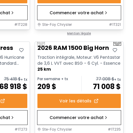
chat
Commencer votre achat
#
1T228
Ste-Foy Chrysler
#
1T321
1/20
En stock
Mention légale
Previous slide
Next sl
ress
2026 RAM 1500 Big Horn
 I6 Hurricane
Traction intégrale, Moteur: V6 Pentastar
standard
de 3,6 L VVT avec BSG - 6 Cyl. - Essence
25 km
75 418
$
77 008
$
Par semaine
+ tx
+ tx
+ tx
68 918
$
209
$
71 008
$
Voir les détails
chat
Commencer votre achat
#
1T273
Ste-Foy Chrysler
#
1T235