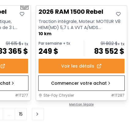
Next slide
bel
2026 RAM 1500 Rebel
tique,
Traction intégrale, Moteur: MOTEUR V8
o de 3 L
HEMI(MD) 5,7 L A VVT A/MDS
rêt a...
ECO/ETORQUE - 8 Cyl. - Essence
10 km
91 615
$
91 802
$
Par semaine
+ tx
+ tx
+ tx
83 365
$
249
$
83 552
$
Voir les détails
chat
Commencer votre achat
#
1T277
Ste-Foy Chrysler
#
1T287
Mention légale
...
15