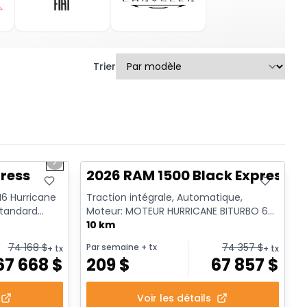
Trier
1/7
En stock
Next slide
ress
2026 RAM 1500 Black Express
 I6 Hurricane
Traction intégrale, Automatique,
standard
Moteur: MOTEUR HURRICANE BITURBO 6
CYL 3L SYST A/ ARR-DEM - 6 Cyl. ...
10 km
74 168
$
74 357
$
Par semaine
+ tx
+ tx
+ tx
67 668
$
209
$
67 857
$
Voir les détails