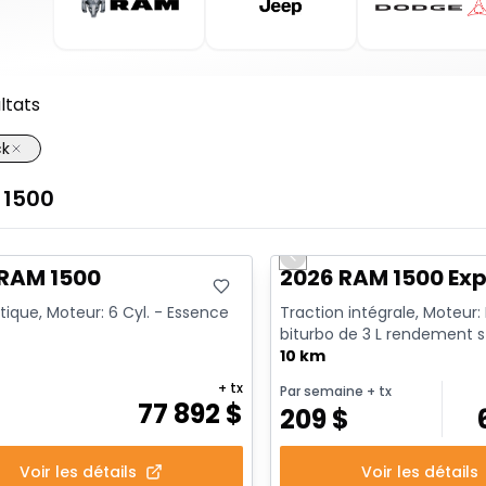
ltats
ck
1500
ck
En stock
Previous slide
 RAM 1500
2026 RAM 1500 Exp
ique, Moteur: 6 Cyl. - Essence
Traction intégrale, Moteur:
biturbo de 3 L rendement 
avec arrêt au ralenti - 6...
10 km
+ tx
Par semaine
+ tx
77 892
$
209
$
Voir les détails
Voir les détails