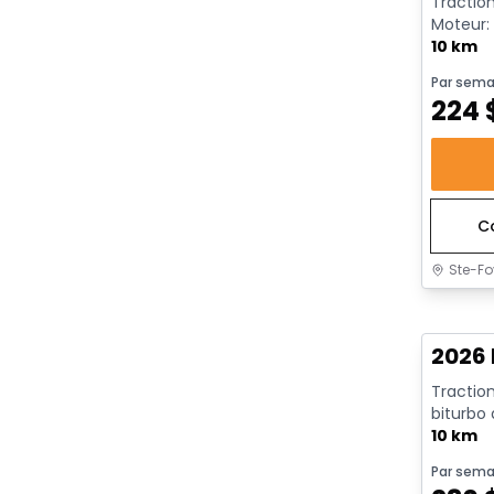
Traction
Moteur: 
rendeme
10 km
Par sema
224
C
Ste-Fo
En sto
2026 
Traction
biturbo
avec arrê
10 km
Par sema