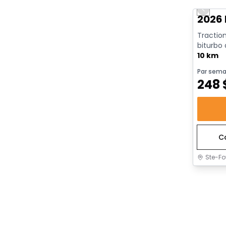
Previo
2026 
Traction
biturbo
avec arrê
10 km
Par sema
248
C
Ste-Fo