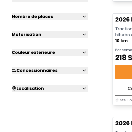
En sto
Nombre de places
2026 
Traction
Motorisation
biturbo
avec arrê
10 km
Par sema
Couleur extérieure
218
Concessionnaires
Localisation
C
Ste-Fo
En sto
2026 