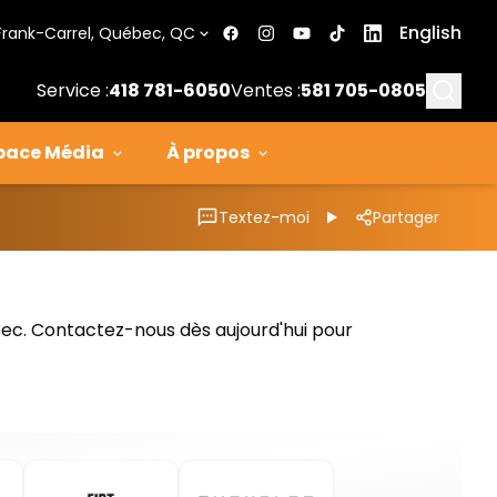
English
Frank-Carrel, Québec, QC
Searc
Service :
418 781-6050
Ventes :
581 705-0805
pace Média
À propos
Textez-moi
Partager
bec. Contactez-nous dès aujourd'hui pour