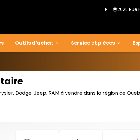
2025 Rue 
es
Outils d'achat
Service et pièces
Es
taire
rysler, Dodge, Jeep, RAM à vendre dans la région de Que