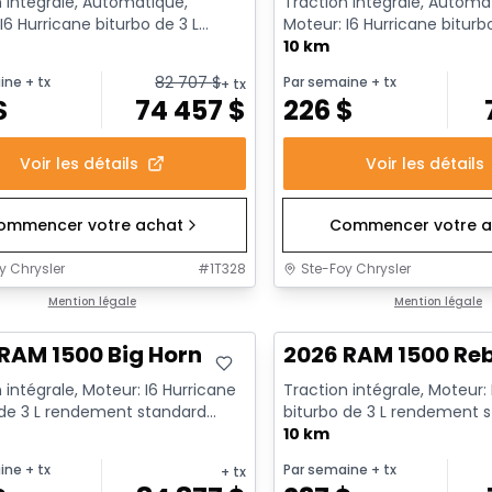
 intégrale, Automatique,
Traction intégrale, Automa
I6 Hurricane biturbo de 3 L
Moteur: I6 Hurricane biturb
nt standard avec arrêt a...
rendement standard avec ar
10 km
82 707
$
ine
+ tx
Par semaine
+ tx
+ tx
$
74 457
$
226
$
Voir les détails
Voir les détails
ommencer votre achat
Commencer votre a
y Chrysler
#
1T328
Ste-Foy Chrysler
ck
Mention légale
En stock
Mention légale
RAM 1500 Big Horn
2026 RAM 1500 Re
 intégrale, Moteur: I6 Hurricane
Traction intégrale, Moteur:
 de 3 L rendement standard
biturbo de 3 L rendement 
t au ralenti - 6...
avec arrêt au ralenti - 6...
10 km
ine
+ tx
Par semaine
+ tx
+ tx