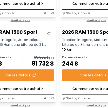
ommencer votre achat
Commencer votre a
y Chrysler
#
1T323
Ste-Foy Chrysler
ck
Mention légale
En stock
Mention légale
RAM 1500 Sport
2026 RAM 1500 Sp
 intégrale, Automatique,
Traction intégrale, Moteur:
I6 Hurricane biturbo de 3 L
biturbo de 3 L rendement 
nt standard avec arrêt a...
avec arrêt au ralenti - 6...
10 km
89 982
$
ine
+ tx
Par semaine
+ tx
+ tx
$
81 732
$
244
$
Voir les détails
Voir les détails
ommencer votre achat
Commencer votre a
y Chrysler
#
1T322
Ste-Foy Chrysler
1/18
ck
Mention légale
En stock
Mention légale