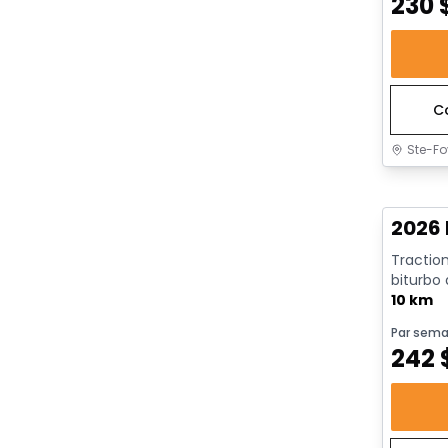
230
C
Ste-Fo
En sto
2026 
Traction
biturbo
avec arrê
10 km
Par sema
242