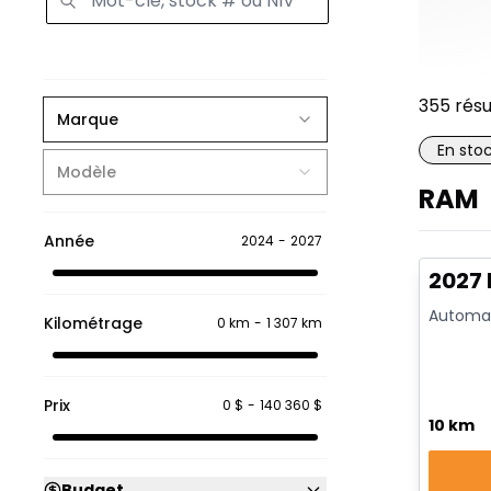
355
résu
Marque
En sto
Modèle
RAM
En sto
Année
2024
-
2027
2027
Automat
Kilométrage
0 km
-
1 307 km
Prix
0 $
-
140 360 $
10 km
Budget