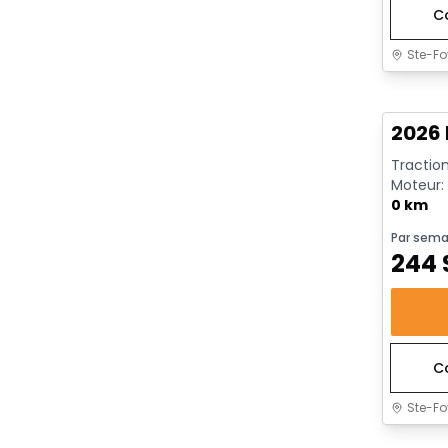
C
Ste-Fo
En sto
2026 
Traction
Moteur: 
rendeme
0 km
Par sema
244
C
Ste-Fo
En sto