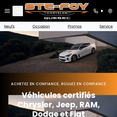
Search
Neufs
Occasion
Promos
Service
ACHETEZ EN CONFIANCE, ROULEZ EN CONFIANCE
Véhicules certifiés
Chrysler, Jeep, RAM,
Dodge et Fiat