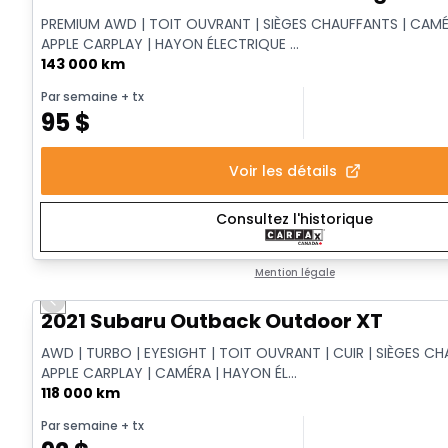
PREMIUM AWD | TOIT OUVRANT | SIÈGES CHAUFFANTS | CAMÉ
APPLE CARPLAY | HAYON ÉLECTRIQUE ...
143 000 km
Par semaine
+ tx
95
$
Voir les détails
Consultez l'historique
Mention légale
Previous slide
Vidéo disponible
2021 Subaru Outback Outdoor XT
AWD | TURBO | EYESIGHT | TOIT OUVRANT | CUIR | SIÈGES CH
APPLE CARPLAY | CAMÉRA | HAYON ÉL...
118 000 km
Par semaine
+ tx