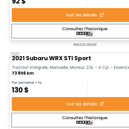
92
$
Voir les détails
Consultez l'historique
Mention légale
Previous slide
Vidéo disponible
2021 Subaru WRX STI Sport
Traction intégrale, Manuelle, Moteur: 2.5L - 4 Cyl. - Essenc
73 806 km
Par semaine
+ tx
130
$
Voir les détails
Consultez l'historique