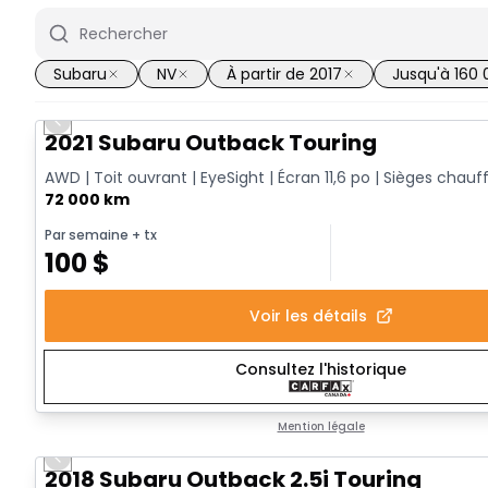
Subaru
NV
À partir de 2017
Jusqu'à 160
Previous slide
2021 Subaru Outback Touring
AWD | Toit ouvrant | EyeSight | Écran 11,6 po | Sièges chauf
72 000 km
Par semaine
+ tx
100
$
Voir les détails
Consultez l'historique
Mention légale
Previous slide
2018 Subaru Outback 2.5i Touring