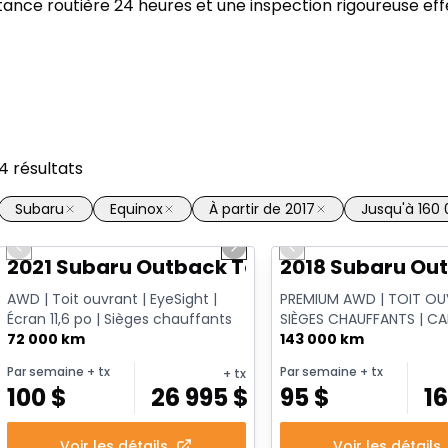
ance routière 24 heures et une inspection rigoureuse ef
4
résultats
Subaru
Equinox
À partir de 2017
Jusqu'à 160
1/14
Previous slide
Next slide
Previous slide
2021 Subaru Outback Touring
2018 Subaru Out
AWD | Toit ouvrant | EyeSight |
PREMIUM AWD | TOIT OU
Écran 11,6 po | Sièges chauffants
SIÈGES CHAUFFANTS | C
72 000 km
RECUL | APPLE CARPLAY 
143 000 km
ÉLECTRIQUE ...
Par semaine
+ tx
Par semaine
+ tx
+ tx
100
$
26 995
$
95
$
1
Voir les détails
Voir les détails