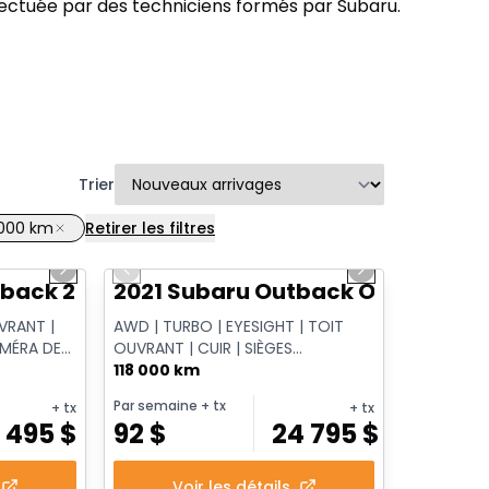
fectuée par des techniciens formés par Subaru.
Trier
 000 km
Retirer les filtres
1/11
1/14
Next slide
Previous slide
Next slide
Vidéo disponible
back 2.5i Touring
2021 Subaru Outback Outdoor XT
VRANT |
AWD | TURBO | EYESIGHT | TOIT
AMÉRA DE
OUVRANT | CUIR | SIÈGES
| HAYON
CHAUFFANTS | APPLE CARPLAY |
118 000 km
CAMÉRA | HAYON ÉL...
Par semaine
+ tx
+ tx
+ tx
6 495
$
92
$
24 795
$
Voir les détails