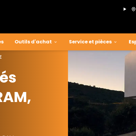
es
Outils d'achat
Service et pièces
Es
E
iés
 RAM,