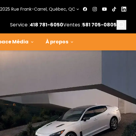
2025 Rue Frank-Carrel, Québec, QC
Searc
Service :
418 781-6050
Ventes :
581 705-0805
pace Média
À propos