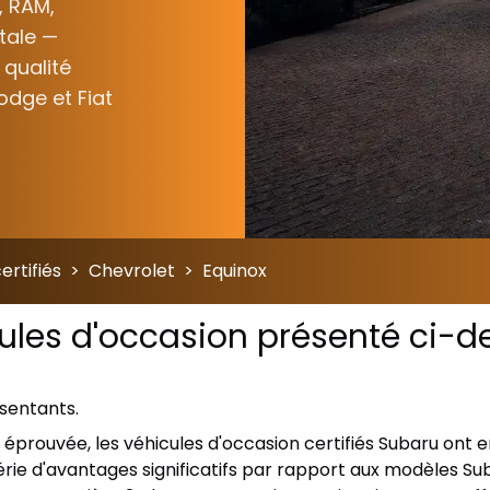
, RAM,
otale —
 qualité
odge et Fiat
ertifiés
>
Chevrolet
>
Equinox
cules d'occasion présenté ci-de
ésentants.
ien éprouvée, les véhicules d'occasion certifiés Subaru on
rie d'avantages significatifs par rapport aux modèles Sub