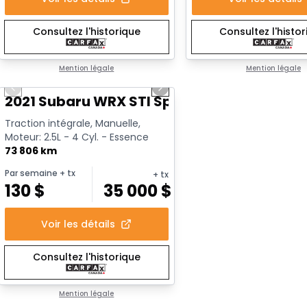
Consultez l'historique
Consultez l'histo
1/16
Mention légale
Mention légale
Previous slide
Next slide
Vidéo disponible
2021 Subaru WRX STI Sport
Traction intégrale, Manuelle,
Moteur: 2.5L - 4 Cyl. - Essence
73 806 km
Par semaine
+ tx
+ tx
130
$
35 000
$
Voir les détails
Consultez l'historique
Mention légale