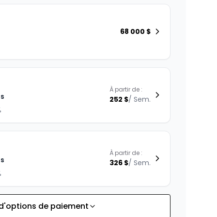
68 000
$
À partir de :
is
252
$
/
Sem.
%
À partir de :
is
326
$
/
Sem.
%
 d'options de paiement
À partir de :