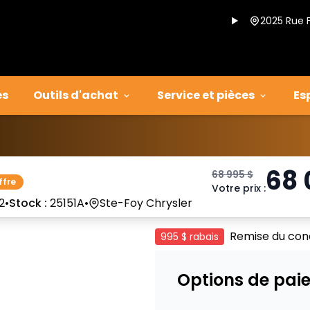
2025 Rue 
es
Outils d'achat
Service et pièces
Es
68
68 995
$
ffre
Votre prix
:
2
•
Stock :
25151A
•
Ste-Foy Chrysler
Remise du con
995 $
rabais
Options de pai