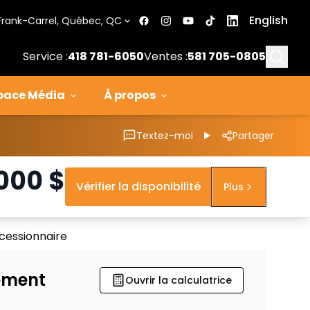
English
Frank-Carrel, Québec, QC
Searc
Service :
418 781-6050
Ventes :
581 705-0805
pace Média
À propos
Textez-moi
Partager
 000
$
Vérifier la disponibilité
Plus
cessionnaire
ement
Ouvrir la calculatrice