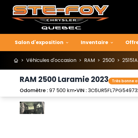
Salon d'exposition
Inventaire
Offr
>
Véhicules d'occasion
>
RAM
>
2500
>
25151A
RAM 2500 Laramie 2023
Très bonne o
Odomètre :
97 500 km
•
VIN :
3C6UR5FL7PG54973
Arrêter
Précédent
Suivant