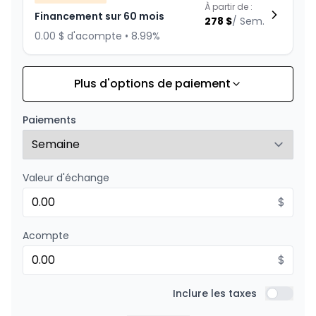
À partir de :
Financement sur 60 mois
278
$
/
Sem.
0.00 $ d'acompte • 8.99%
Plus d'options de paiement
Financement sur 72 mois
À partir de :
Financement sur 72 mois
241
$
/
Sem.
Paiements
0.00 $ d'acompte • 8.99%
Valeur d'échange
Financement sur 48 mois
À partir de :
Financement sur 48 mois
$
333
$
/
Sem.
0.00 $ d'acompte • 8.99%
Acompte
$
Financement sur 36 mois
À partir de :
Financement sur 36 mois
Inclure les taxes
426
$
/
Sem.
Inclure l
0.00 $ d'acompte • 8.99%