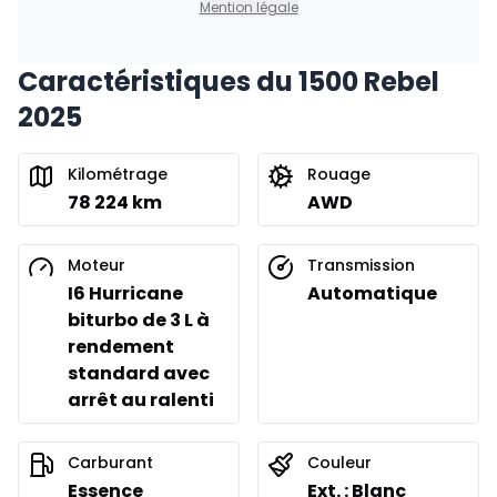
Mention légale
Caractéristiques du 1500 Rebel
Financement sur 24 mois
À partir de :
2025
Financement sur 24 mois
611
$
/
Sem.
0.00 $ d'acompte • 8.99%
Kilométrage
Rouage
78 224 km
AWD
Moteur
Transmission
I6 Hurricane
Automatique
biturbo de 3 L à
rendement
standard avec
arrêt au ralenti
Carburant
Couleur
Essence
Ext. : Blanc