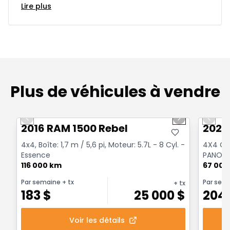
Lire plus
Plus de véhicules à vendre
1/2
Très bonne offre
Très b
Previous slide
Next slide
Previo
2016 RAM 1500 Rebel
2022
4x4, Boîte: 1,7 m / 5,6 pi, Moteur: 5.7L - 8 Cyl. -
4X4 Cre
Essence
PANORA
116 000 km
NOIR CR
67 000
Par semaine
+ tx
Par sem
+ tx
183
$
25 000
$
204
Voir les détails