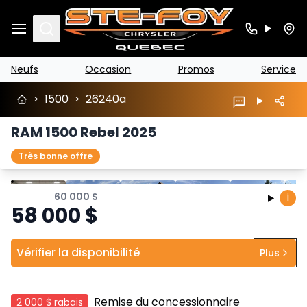
Search
Neufs
Occasion
Promos
Service
>
1500
>
26240a
RAM 1500 Rebel 2025
Très bonne offre
Arrêter
Précédent
Suivant
60 000
$
i
58 000
$
Vérifier la disponibilité
Plus
Remise du concessionnaire
2 000 $
rabais