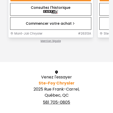
Consultez l'historique
Commencer votre achat
Mont-Joli Chrysler
#
26313A
Ste-F
Mention légale
1 / 1
Venez l'essayer
Ste-Foy Chrysler
2025 Rue Frank-Carrel,
Québec, QC
581 705-0805