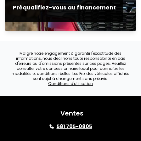
Préqualifiez-vous au financement
Malgré notre engagement à garantir l'exactitude des
informations, nous déclinons toute responsabilité en cas
d'erreurs ou d'omissions présentes sur ces pages. Veuillez
consulter votre concessionnaire local pour connaître les
modalités et conditions réelles. Les Prix des véhicules affichés
sont sujet à changement sans préavis.
Conditions d'utilisation
Ventes
581 705-0805