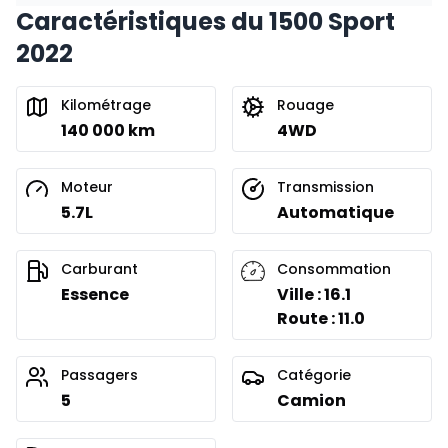
Caractéristiques du 1500 Sport
Financement sur 24 mois
À partir de :
2022
Financement sur 24 mois
422
$
/
Sem.
0.00 $ d'acompte • 8.99%
Kilométrage
Rouage
140 000 km
4WD
Moteur
Transmission
5.7L
Automatique
Carburant
Consommation
Essence
Ville : 16.1
Route : 11.0
Passagers
Catégorie
5
Camion