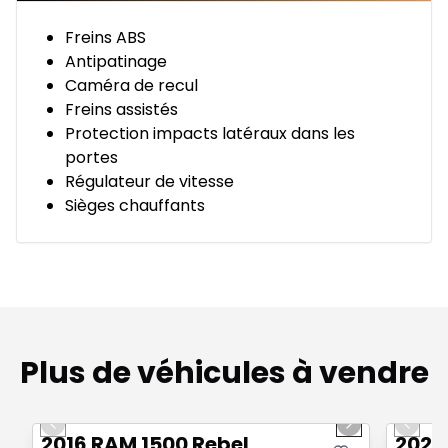
Freins ABS
Antipatinage
Caméra de recul
Freins assistés
Protection impacts latéraux dans les
portes
Régulateur de vitesse
Sièges chauffants
Plus de véhicules à vendre
1/2
Très bonne offre
Très b
Previous slide
Next slide
Previo
2016 RAM 1500 Rebel
2022