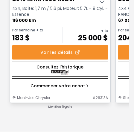
4x4, Boîte: 1,7 m / 5,6 pi, Moteur: 5.7L - 8 Cyl. -
4X4 Cre
Essence
PANORA
116 000 km
NOIR CR
67 000
Par semaine
+ tx
Par sem
+ tx
183
$
25 000
$
204
Voir les détails
Consultez l'historique
Commencer votre achat
Mont-Joli Chrysler
#
26313A
Ste-F
Mention légale
1 / 1