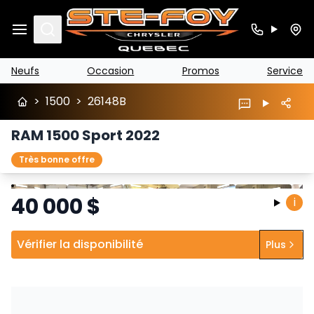
Search
Neufs
Occasion
Promos
Service
>
1500
>
26148B
RAM 1500 Sport 2022
Très bonne offre
Arrêter
Précédent
Suivant
40 000
$
i
Vérifier la disponibilité
Plus