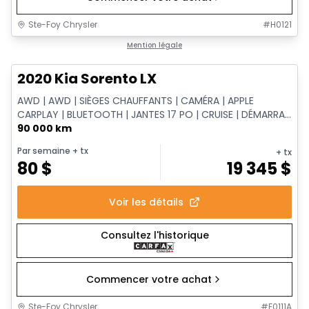
Ste-Foy Chrysler
#
H0121
1/14
Très bonne offre
Mention légale
2020 Kia Sorento LX
AWD | AWD | SIÈGES CHAUFFANTS | CAMÉRA | APPLE
CARPLAY | BLUETOOTH | JANTES 17 PO | CRUISE | DÉMARRA...
90 000 km
Par semaine
+ tx
+ tx
80
$
19 345
$
Voir les détails
Consultez l'historique
Commencer votre achat
Ste-Foy Chrysler
#
F0111A