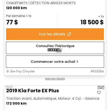
CHAUFFANTS | DÉTECTION ANGLES MORTS
120 000 km
Par semaine
+ tx
+ tx
77
$
18 500
$
Voir les détails
Consultez l'historique
Commencer votre achat
Ste-Foy Chrysler
#
F0338A
1/12
Très bonne offre
Mention légale
Previous slide
Next 
2019 Kia Forte EX Plus
Traction avant, Automatique, Moteur: 4 Cyl. - Essence
172 000 km