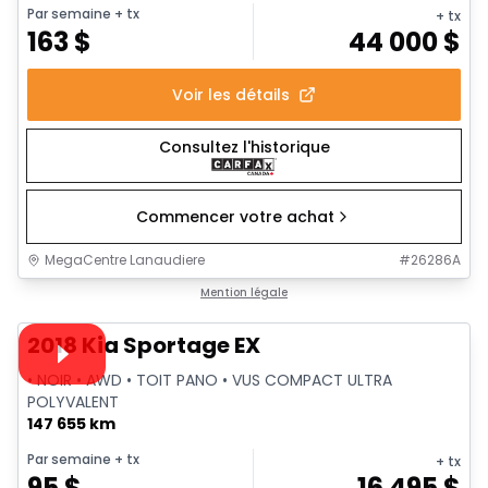
Par semaine
+ tx
+ tx
163
$
44 000
$
Voir les détails
Consultez l'historique
Commencer votre achat
MegaCentre Lanaudiere
#
26286A
1/36
Très bonne offre
Mention légale
Vidéo disponible
2018 Kia Sportage EX
• NOIR • AWD • TOIT PANO • VUS COMPACT ULTRA
POLYVALENT
147 655 km
Par semaine
+ tx
+ tx
95
$
16 495
$