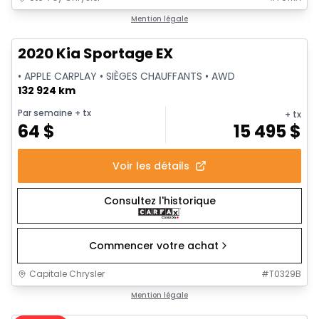
1/2
Très bonne offre
Mention légale
2020 Kia Sportage EX
• APPLE CARPLAY • SIÈGES CHAUFFANTS • AWD
132 924 km
Par semaine
+ tx
+ tx
64
$
15 495
$
Voir les détails
Consultez l'historique
Commencer votre achat
Capitale Chrysler
#
T0329B
1/15
Très bonne offre
Mention légale