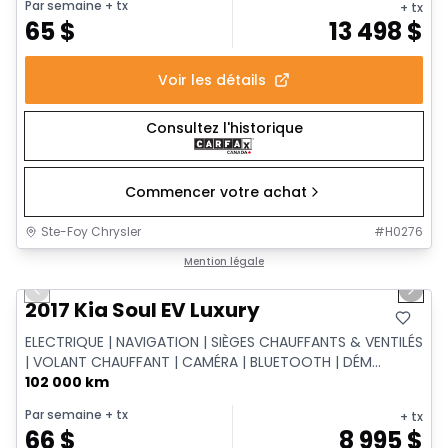
Par semaine
+ tx
+ tx
65
$
13 498
$
Voir les détails
Consultez l'historique
Commencer votre achat
Ste-Foy Chrysler
#
H0276
1/6
Très bonne offre
Mention légale
Previous slide
Next 
2017 Kia Soul EV Luxury
ELECTRIQUE | NAVIGATION | SIÈGES CHAUFFANTS & VENTILÉS
| VOLANT CHAUFFANT | CAMÉRA | BLUETOOTH | DÉM...
102 000 km
Par semaine
+ tx
+ tx
66
$
8 995
$