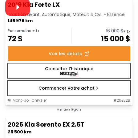
Vidéo disponible
2019 Kia Forte LX
Traction avant, Automatique, Moteur: 4 Cyl. - Essence
145 979 km
16 000
$
Par semaine
+ tx
+ tx
72
$
15 000
$
Voir les détails
Consultez l'historique
Commencer votre achat
Mont-Joli Chrysler
#
26232B
1/26
Très bonne offre
Mention légale
2025 Kia Sorento EX 2.5T
26 500 km