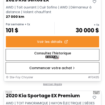
AWD | Toit ouvrant | Cuir Sofino | AWD | Démarreur à
distance | Volant chauffant
27 000 km
Par semaine
+ tx
+ tx
101
$
30 000
$
Voir les détails
Consultez l'historique
Commencer votre achat
Ste-Foy Chrysler
#
F0435
1/15
Très bonne offre
Mention légale
Previous slide
Next 
2020 Kia Sportage EX Premium
AWD | TOIT PANORAMIQUE | HAYON ÉLECTRIQUE | SIÈGES