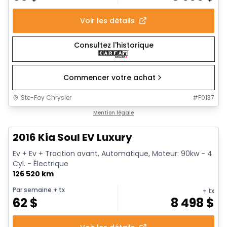
Voir les détails
Consultez l'historique
Commencer votre achat
Ste-Foy Chrysler
#
F0137
1/13
Très bonne offre
Mention légale
2016 Kia Soul EV Luxury
Ev + Ev + Traction avant, Automatique, Moteur: 90kw - 4
Cyl. - Électrique
126 520 km
Par semaine
+ tx
+ tx
62
$
8 498
$