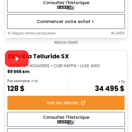
Consultez l'historique
Commencer votre achat
MegaCentre Lanaudiere
#
u1956
1/41
Très bonne offre
Mention légale
Vidéo disponible
2021 Kia Telluride SX
• NOIR • 7 PASSAGERS • CUIR NAPPA • LUXE AWD
89 566 km
Par semaine
+ tx
+ tx
128
$
34 495
$
Voir les détails
Consultez l'historique