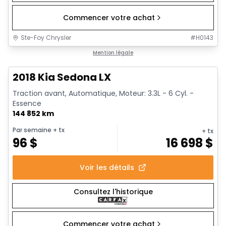
Commencer votre achat
Ste-Foy Chrysler
#
H0143
1/13
Très bonne offre
Mention légale
2018 Kia Sedona LX
Traction avant, Automatique, Moteur: 3.3L - 6 Cyl. -
Essence
144 852 km
Par semaine
+ tx
+ tx
96
$
16 698
$
Voir les détails
Consultez l'historique
Commencer votre achat