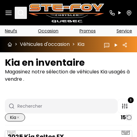
Search
Neufs
Occasion
Promos
Service
>
Véhicules d'occasion
>
Kia
Kia en inventaire
Magasinez notre sélection de véhicules Kia usagés à
vendre .
1
15
Kia
1/13
Très bonne offre
Previous slide
Next 
2025 Kia Seltos EX