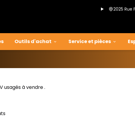
2025 Rue 
es
Outils d'achat
Service et pièces
Es
EV usagés à vendre .
ats