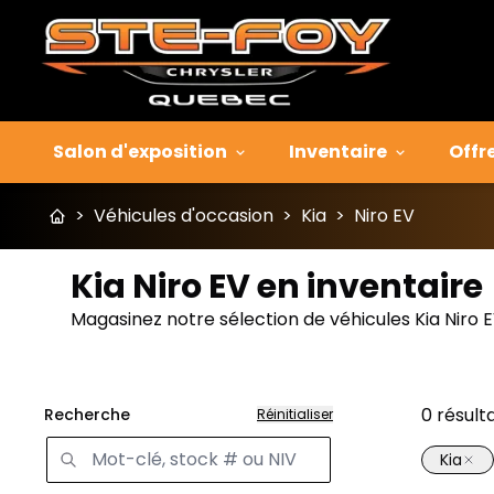
Salon d'exposition
Inventaire
Offr
>
Véhicules d'occasion
>
Kia
>
Niro EV
Kia Niro EV en inventaire
Magasinez notre sélection de véhicules Kia Niro 
0
résult
Recherche
Réinitialiser
Kia