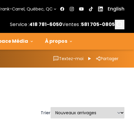
English
Frank-Carrel, Québec, QC
Searc
Service :
418 781-6050
Ventes :
581 705-0805
pace Média
À propos
Textez-moi
Partager
Trier