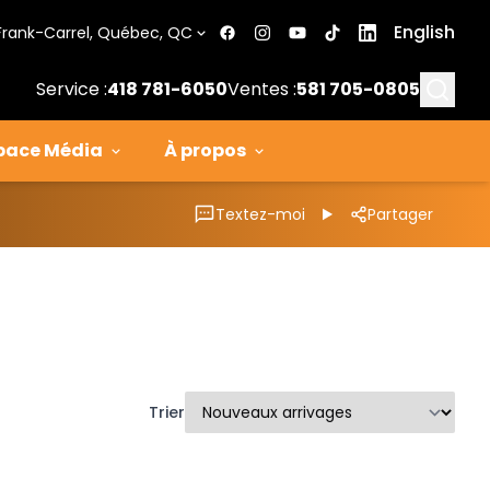
English
Frank-Carrel, Québec, QC
Searc
Service :
418 781-6050
Ventes :
581 705-0805
pace Média
À propos
Textez-moi
Partager
Trier