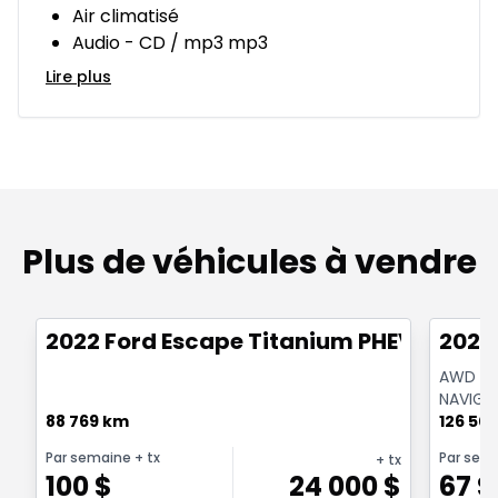
Air climatisé
Audio - CD / mp3 mp3
Lire plus
Plus de véhicules à vendre
1/18
Très bonne offre
Très b
2022 Ford Escape Titanium PHEV
2020
AWD | 2
NAVIGAT
88 769 km
REMOR
126 50
Par semaine
+ tx
Par sem
+ tx
100
$
24 000
$
67
$