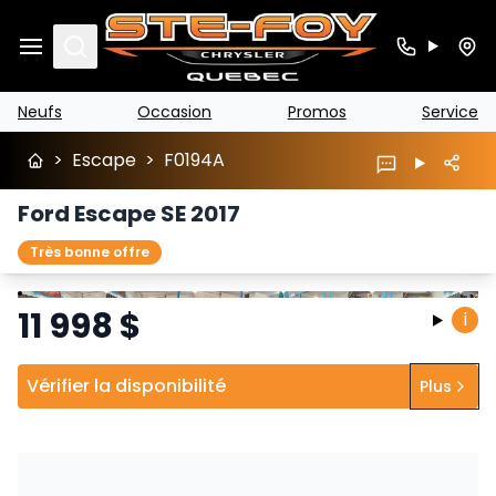
Search
Neufs
Occasion
Promos
Service
>
Escape
>
F0194A
Ford Escape SE 2017
Très bonne offre
Arrêter
Précédent
Suivant
11 998
$
i
Vérifier la disponibilité
Plus