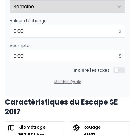
Valeur d'échange
$
Acompte
$
Inclure les taxes
Inclure l
Mention légale
Caractéristiques du Escape SE
2017
Kilométrage
Rouage
162 501 km
4WD