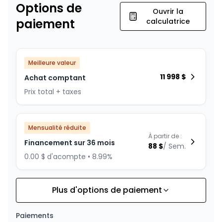
Options de
Ouvrir la
paiement
calculatrice
Meilleure valeur
11 998
$
Achat comptant
Prix total + taxes
Mensualité réduite
À partir de :
Financement sur 36 mois
88
$
/
Sem.
0.00 $ d'acompte • 8.99%
Plus d'options de paiement
Financement sur 24 mois
À partir de :
Financement sur 24 mois
126
$
/
Sem.
Paiements
0.00 $ d'acompte • 8.99%