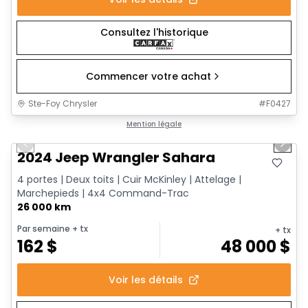
Consultez l'historique
Commencer votre achat
Ste-Foy Chrysler
#
F0427
1/12
Très bonne offre
Mention légale
Previous slide
Next 
2024 Jeep Wrangler Sahara
4 portes | Deux toits | Cuir McKinley | Attelage |
Marchepieds | 4x4 Command-Trac
26 000 km
Par semaine
+ tx
+ tx
162
$
48 000
$
Voir les détails