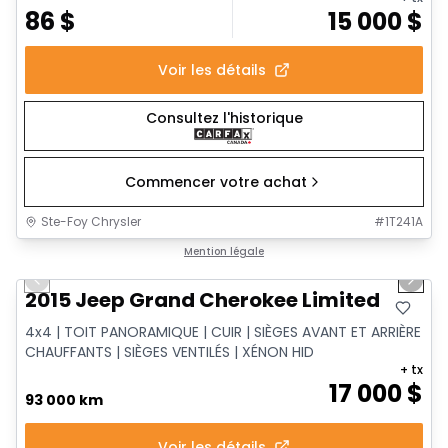
86
$
15 000
$
Voir les détails
Consultez l'historique
Commencer votre achat
Ste-Foy Chrysler
#
1T241A
1/14
Très bonne offre
Mention légale
Previous slide
Next 
2015 Jeep Grand Cherokee Limited
4x4 | TOIT PANORAMIQUE | CUIR | SIÈGES AVANT ET ARRIÈRE
CHAUFFANTS | SIÈGES VENTILÉS | XÉNON HID
+ tx
17 000
$
93 000 km
Voir les détails