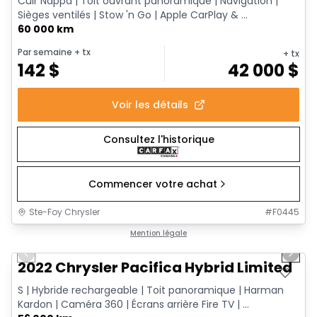
Cuir Nappa | Toit ouvrant panoramique | Navigation |
Sièges ventilés | Stow 'n Go | Apple CarPlay & ...
60 000 km
Par semaine
+ tx
+ tx
142
$
42 000
$
Voir les détails
Consultez l'historique
Commencer votre achat
Ste-Foy Chrysler
#
F0445
1/13
Très bonne offre
Mention légale
Previous slide
Next 
2022 Chrysler Pacifica Hybrid Limited
S | Hybride rechargeable | Toit panoramique | Harman
Kardon | Caméra 360 | Écrans arrière Fire TV | ...