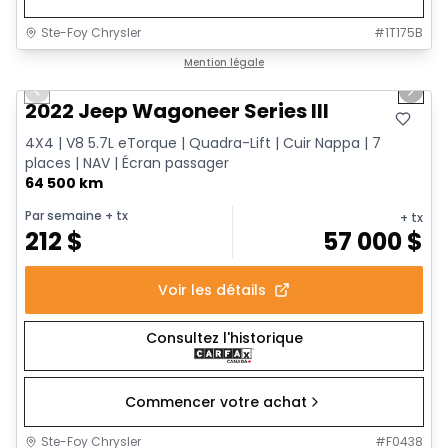
Ste-Foy Chrysler
#
1T175B
1/15
Très bonne offre
Mention légale
Previous slide
Next 
2022 Jeep Wagoneer Series III
4X4 | V8 5.7L eTorque | Quadra-Lift | Cuir Nappa | 7
places | NAV | Écran passager
64 500 km
Par semaine
+ tx
+ tx
212
$
57 000
$
Voir les détails
Consultez l'historique
Commencer votre achat
Ste-Foy Chrysler
#
F0438