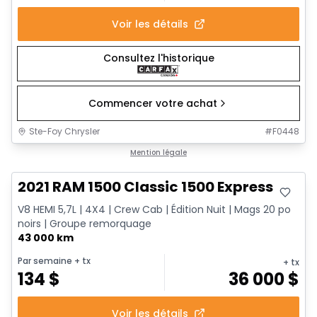
Voir les détails
Consultez l'historique
Commencer votre achat
Ste-Foy Chrysler
#
F0448
Très bonne offre
Mention légale
2021 RAM 1500 Classic 1500 Express
V8 HEMI 5,7L | 4X4 | Crew Cab | Édition Nuit | Mags 20 po
noirs | Groupe remorquage
43 000 km
Par semaine
+ tx
+ tx
134
$
36 000
$
Voir les détails