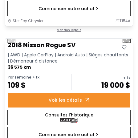
Commencer votre achat
Ste-Foy Chrysler
#
1T154A
1/14
Très bonne offre
Mention légale
Previous slide
Next 
2018 Nissan Rogue SV
| AWD | Apple CarPlay | Android Auto | Sièges chauffants
| Démarreur à distance
36 575 km
Par semaine
+ tx
+ tx
109
$
19 000
$
Voir les détails
Consultez l'historique
Commencer votre achat