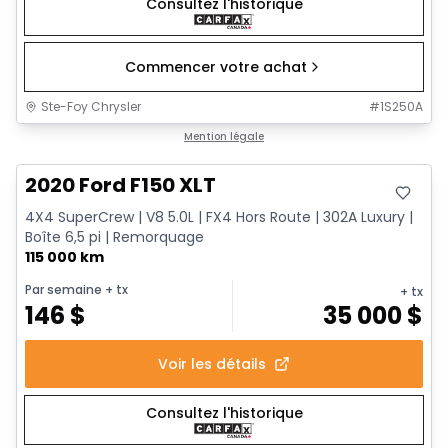
Consultez l'historique
Commencer votre achat
Ste-Foy Chrysler
#
1S250A
Très bonne offre
Mention légale
2020 Ford F150 XLT
4X4 SuperCrew | V8 5.0L | FX4 Hors Route | 302A Luxury |
Boîte 6,5 pi | Remorquage
115 000 km
Par semaine
+ tx
+ tx
146
$
35 000
$
Voir les détails
Consultez l'historique