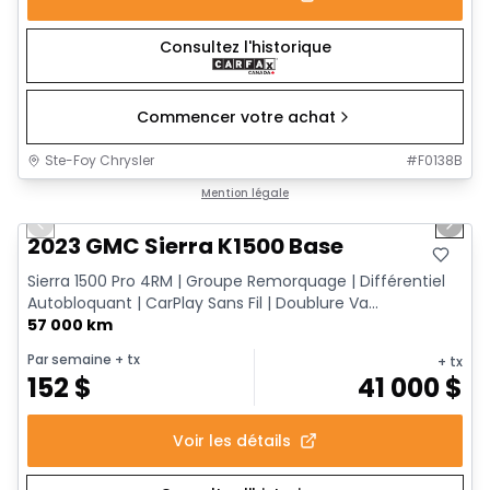
Consultez l'historique
Commencer votre achat
Ste-Foy Chrysler
#
F0138B
1/12
Très bonne offre
Mention légale
Previous slide
Next 
2023 GMC Sierra K1500 Base
Sierra 1500 Pro 4RM | Groupe Remorquage | Différentiel
Autobloquant | CarPlay Sans Fil | Doublure Va...
57 000 km
Par semaine
+ tx
+ tx
152
$
41 000
$
Voir les détails