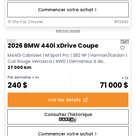
Commencer votre achat
Ste-Foy Chrysler
#
F0443
1/12
Très bonne offre
Mention légale
Previous slide
Next 
2026 BMW 440i xDrive Coupe
M440i Cabriolet | M Sport Pro | 382 HP | Harman/Kardon |
Cuir Rouge Vernasca | AWD | Démarreur à dis...
27 000 km
Par semaine
+ tx
+ tx
240
$
71 000
$
Voir les détails
Consultez l'historique
Commencer votre achat