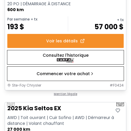
20 PO | DÉMARRAGE À DISTANCE
600 km
Par semaine
+ tx
+ tx
193
$
57 000
$
Voir les détails
Consultez l'historique
Commencer votre achat
Ste-Foy Chrysler
#
F0424
1/13
Très bonne offre
Mention légale
Previous slide
Next 
2025 Kia Seltos EX
AWD | Toit ouvrant | Cuir Sofino | AWD | Démarreur à
distance | Volant chauffant
27 000 km