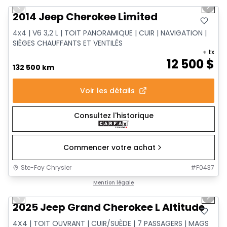
Previous slide
Next 
2014 Jeep Cherokee Limited
4x4 | V6 3,2 L | TOIT PANORAMIQUE | CUIR | NAVIGATION |
SIÈGES CHAUFFANTS ET VENTILÉS
+ tx
12 500
$
132 500 km
Voir les détails
Consultez l'historique
Commencer votre achat
Ste-Foy Chrysler
#
F0437
1/15
Très bonne offre
Mention légale
Previous slide
Next 
2025 Jeep Grand Cherokee L Altitude
4X4 | TOIT OUVRANT | CUIR/SUÈDE | 7 PASSAGERS | MAGS