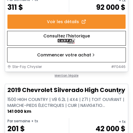
+ tx
311
$
92 000
$
Voir les détails
Consultez l'historique
Commencer votre achat
Ste-Foy Chrysler
#
F0446
Très bonne offre
Mention légale
2019 Chevrolet Silverado High Country
1500 HIGH COUNTRY | V8 6.2L | 4X4 | Z71 | TOIT OUVRANT |
MARCHE-PIEDS ÉLECTRIQUES | CUIR | NAVIGATIO...
141 000 km
Par semaine
+ tx
+ tx
201
$
42 000
$