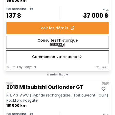
56 000 km
Par semaine
+ tx
+ tx
137
$
37 000
$
Voir les détails
Consultez l'historique
Commencer votre achat
Ste-Foy Chrysler
#
F0449
1/14
Très bonne offre
Mention légale
Previous slide
Next 
2018 Mitsubishi Outlander GT
PHEV S-AWC | Hybride rechargeable | Toit ouvrant | Cuir |
Rockford Fosgate
161 500 km
Par semaine
+ tx
+ tx