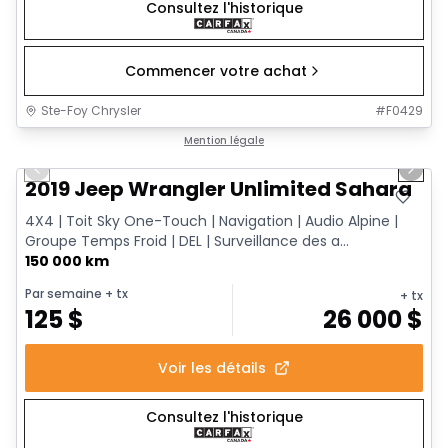
Consultez l'historique
Commencer votre achat
Ste-Foy Chrysler
#
F0429
1/13
Très bonne offre
Mention légale
Previous slide
Next 
2019 Jeep Wrangler Unlimited Sahara
4X4 | Toit Sky One-Touch | Navigation | Audio Alpine |
Groupe Temps Froid | DEL | Surveillance des a...
150 000 km
Par semaine
+ tx
+ tx
125
$
26 000
$
Voir les détails
Consultez l'historique