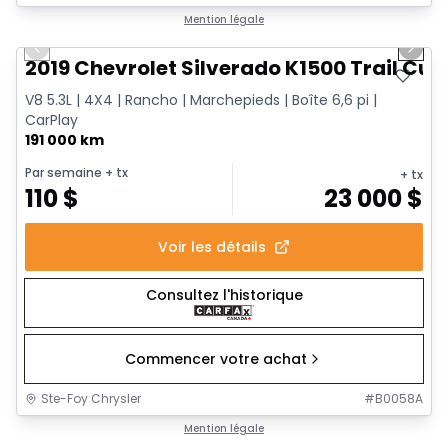
1/14
Très bonne offre
Mention légale
Previous slide
Next 
2019 Chevrolet Silverado K1500 Trail Cus
V8 5.3L | 4X4 | Rancho | Marchepieds | Boîte 6,6 pi |
CarPlay
191 000 km
Par semaine
+ tx
+ tx
110
$
23 000
$
Voir les détails
Consultez l'historique
Commencer votre achat
Ste-Foy Chrysler
#
B0058A
1/15
Très bonne offre
Mention légale