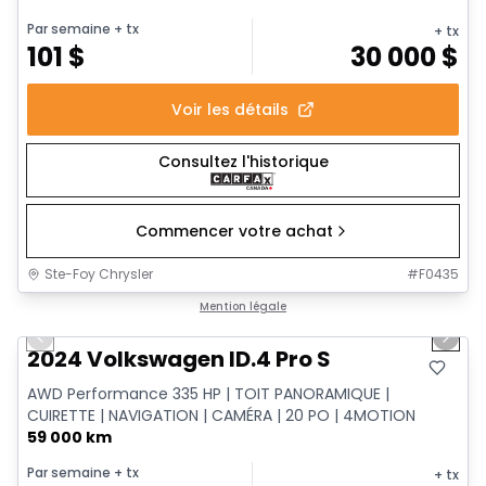
Par semaine
+ tx
+ tx
101
$
30 000
$
Voir les détails
Consultez l'historique
Commencer votre achat
Ste-Foy Chrysler
#
F0435
1/12
Très bonne offre
Mention légale
Previous slide
Next 
2024 Volkswagen ID.4 Pro S
AWD Performance 335 HP | TOIT PANORAMIQUE |
CUIRETTE | NAVIGATION | CAMÉRA | 20 PO | 4MOTION
59 000 km
Par semaine
+ tx
+ tx