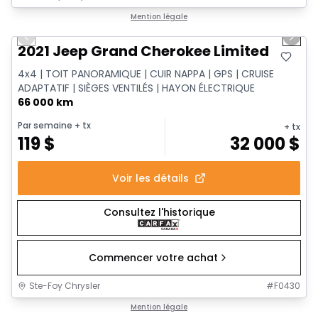
1/14
Très bonne offre
Mention légale
Previous slide
Next 
2021 Jeep Grand Cherokee Limited
4x4 | TOIT PANORAMIQUE | CUIR NAPPA | GPS | CRUISE
ADAPTATIF | SIÈGES VENTILÉS | HAYON ÉLECTRIQUE
66 000 km
Par semaine
+ tx
+ tx
119
$
32 000
$
Voir les détails
Consultez l'historique
Commencer votre achat
Ste-Foy Chrysler
#
F0430
1/14
Très bonne offre
Mention légale