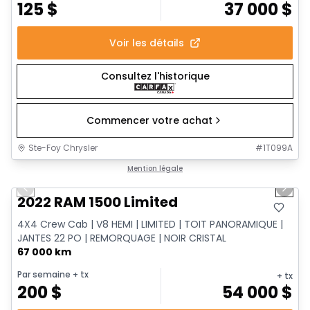
125
$
37 000
$
Voir les détails
Consultez l'historique
Commencer votre achat
Ste-Foy Chrysler
#
1T099A
1/13
Très bonne offre
Mention légale
Previous slide
Next 
2022 RAM 1500 Limited
4X4 Crew Cab | V8 HEMI | LIMITED | TOIT PANORAMIQUE |
JANTES 22 PO | REMORQUAGE | NOIR CRISTAL
67 000 km
Par semaine
+ tx
+ tx
200
$
54 000
$