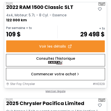
Previous slide
Next 
2022 RAM 1500 Classic SLT
4x4, Moteur: 5.7L - 8 Cyl. - Essence
122 000 km
Par semaine
+ tx
+ tx
109
$
29 498
$
Voir les détails
Consultez l'historique
Commencer votre achat
Ste-Foy Chrysler
#
H0329
1/14
Très bonne offre
Mention légale
Previous slide
Next 
2025 Chrysler Pacifica Limited