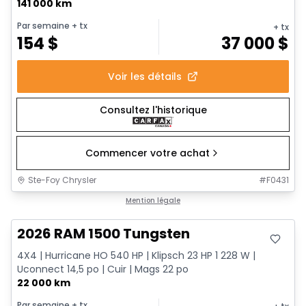
141 000 km
Par semaine
+ tx
+ tx
154
$
37 000
$
Voir les détails
Consultez l'historique
Commencer votre achat
Ste-Foy Chrysler
#
F0431
Très bonne offre
Mention légale
2026 RAM 1500 Tungsten
4X4 | Hurricane HO 540 HP | Klipsch 23 HP 1 228 W |
Uconnect 14,5 po | Cuir | Mags 22 po
22 000 km
Par semaine
+ tx