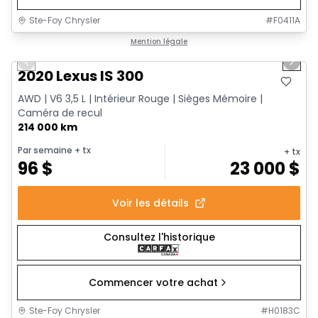
Ste-Foy Chrysler
#
F0411A
1/17
Très bonne offre
Mention légale
Previous slide
Next 
2020 Lexus IS 300
AWD | V6 3,5 L | Intérieur Rouge | Sièges Mémoire |
Caméra de recul
214 000 km
Par semaine
+ tx
+ tx
96
$
23 000
$
Voir les détails
Consultez l'historique
Commencer votre achat
Ste-Foy Chrysler
#
H0183C