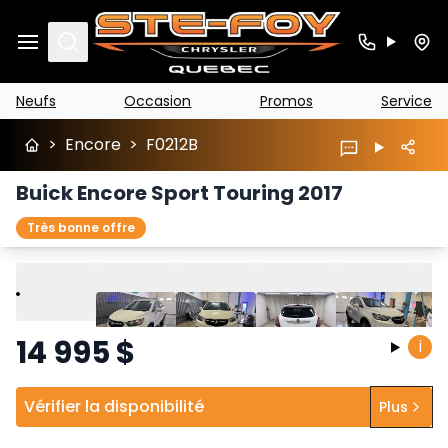
Search
Neufs
Occasion
Promos
Service
>
Encore
>
F0212B
Buick Encore Sport Touring 2017
Très bonne offre
Lire
Précédent
Suivant
14 995
$
i
Vérifier la disponibilité
Plus