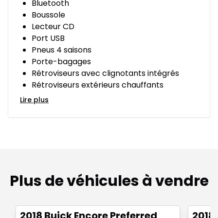
Bluetooth
Boussole
Lecteur CD
Port USB
Pneus 4 saisons
Porte-bagages
Rétroviseurs avec clignotants intégrés
Rétroviseurs extérieurs chauffants
Lire plus
Plus de véhicules à vendre
1/12
Très bonne offre
Très b
2018 Buick Encore Preferred
2018