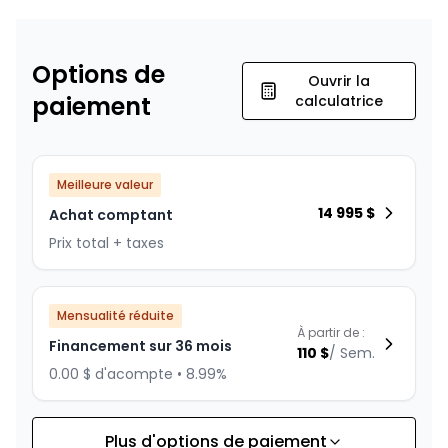
Options de
Ouvrir la
paiement
calculatrice
Meilleure valeur
14 995
$
Achat comptant
Prix total + taxes
Mensualité réduite
À partir de :
Financement sur 36 mois
110
$
/
Sem.
0.00 $ d'acompte • 8.99%
Plus d'options de paiement
Financement sur 24 mois