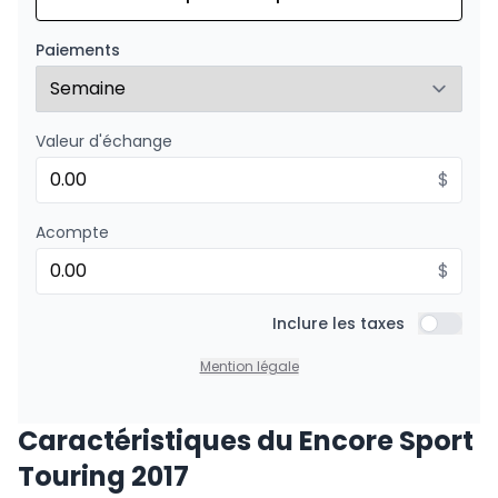
À partir de :
Financement sur 24 mois
158
$
/
Sem.
Paiements
0.00 $ d'acompte • 8.99%
Valeur d'échange
$
Acompte
$
Inclure les taxes
Inclure l
Mention légale
Caractéristiques du Encore Sport
Touring 2017