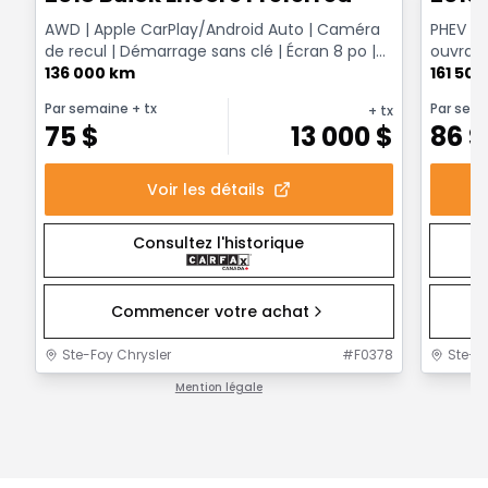
AWD | Apple CarPlay/Android Auto | Caméra
PHEV S-
de recul | Démarrage sans clé | Écran 8 po |
ouvrant
Siège conduct...
136 000 km
161 50
Par semaine
+ tx
Par sem
+ tx
75
$
13 000
$
86
$
Voir les détails
Consultez l'historique
Commencer votre achat
Ste-Foy Chrysler
#
F0378
Ste-F
Mention légale
1 / 1