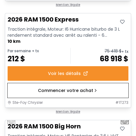
En stock
Mention légale
2026 RAM 1500 Express
Traction intégrale, Moteur: I6 Hurricane biturbo de 3 L
rendement standard avec arrêt au ralenti - 6...
10 km
75 418
$
Par semaine
+ tx
+ tx
212
$
68 918
$
Voir les détails
Commencer votre achat
Ste-Foy Chrysler
#
1T273
1/20
En stock
Mention légale
Previous slide
Next 
2026 RAM 1500 Big Horn