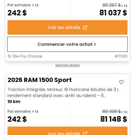
89 287
$
Par semaine
+ tx
+ tx
242
$
81 037
$
Voir les détails
Commencer votre achat
Ste-Foy Chrysler
#
1T323
En stock
Mention légale
2026 RAM 1500 Sport
Traction intégrale, Moteur: I6 Hurricane biturbo de 3 L
rendement standard avec arrêt au ralenti - 6...
10 km
89 398
$
Par semaine
+ tx
+ tx
242
$
81 148
$
Voir les détails