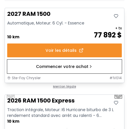
En stock
2027 RAM 1500
Automatique, Moteur: 6 Cyl. - Essence
+ tx
77 892
$
10 km
Voir les détails
Commencer votre achat
Ste-Foy Chrysler
#
1V014
1/7
En stock
Mention légale
Previous slide
Next 
2026 RAM 1500 Express
Traction intégrale, Moteur: I6 Hurricane biturbo de 3 L
rendement standard avec arrêt au ralenti - 6...
10 km