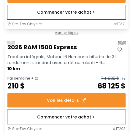
Commencer votre achat
Ste-Foy Chrysler
#
1T321
1/17
En stock
Mention légale
Previous slide
Next 
2026 RAM 1500 Express
Traction intégrale, Moteur: I6 Hurricane biturbo de 3 L
rendement standard avec arrêt au ralenti - 6...
10 km
74 625
$
Par semaine
+ tx
+ tx
210
$
68 125
$
Voir les détails
Commencer votre achat
Ste-Foy Chrysler
#
1T293