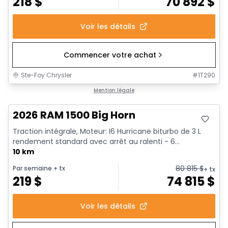
218
$
70 892
$
Voir les détails
Commencer votre achat
Ste-Foy Chrysler
#
1T290
En stock
Mention légale
2026 RAM 1500 Big Horn
Traction intégrale, Moteur: I6 Hurricane biturbo de 3 L
rendement standard avec arrêt au ralenti - 6...
10 km
80 815
$
Par semaine
+ tx
+ tx
219
$
74 815
$
Voir les détails