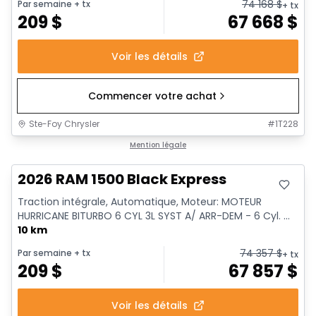
74 168
$
Par semaine
+ tx
+ tx
209
$
67 668
$
Voir les détails
Commencer votre achat
Ste-Foy Chrysler
#
1T228
En stock
Mention légale
2026 RAM 1500 Black Express
Traction intégrale, Automatique, Moteur: MOTEUR
HURRICANE BITURBO 6 CYL 3L SYST A/ ARR-DEM - 6 Cyl. ...
10 km
74 357
$
Par semaine
+ tx
+ tx
209
$
67 857
$
Voir les détails