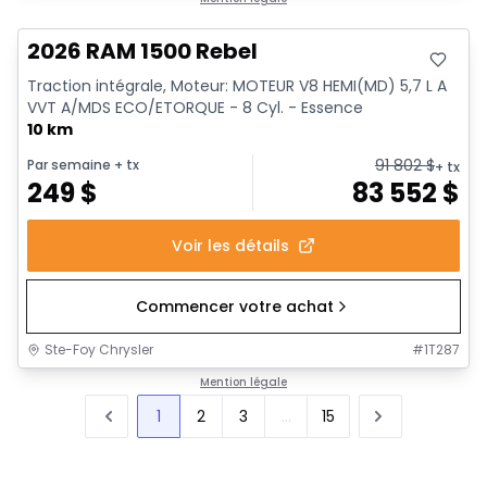
2026 RAM 1500 Rebel
Traction intégrale, Moteur: MOTEUR V8 HEMI(MD) 5,7 L A
VVT A/MDS ECO/ETORQUE - 8 Cyl. - Essence
10 km
91 802
$
Par semaine
+ tx
+ tx
249
$
83 552
$
Voir les détails
Commencer votre achat
Ste-Foy Chrysler
#
1T287
Mention légale
1
2
3
...
15