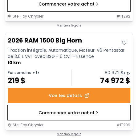
Commencer votre achat
Ste-Foy Chrysler
#
1T292
En stock
Mention légale
2026 RAM 1500 Big Horn
Traction intégrale, Automatique, Moteur: V6 Pentastar
de 3,6 L VVT avec BSG - 6 Cyl. - Essence
10 km
80 972
$
Par semaine
+ tx
+ tx
219
$
74 972
$
Voir les détails
Commencer votre achat
Ste-Foy Chrysler
#
1T299
En stock
Mention légale