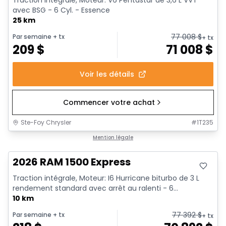
Traction intégrale, Moteur: V6 Pentastar de 3,6 L VVT
avec BSG - 6 Cyl. - Essence
25 km
77 008
$
Par semaine
+ tx
+ tx
209
$
71 008
$
Voir les détails
Commencer votre achat
Ste-Foy Chrysler
#
1T235
En stock
Mention légale
2026 RAM 1500 Express
Traction intégrale, Moteur: I6 Hurricane biturbo de 3 L
rendement standard avec arrêt au ralenti - 6...
10 km
77 392
$
Par semaine
+ tx
+ tx