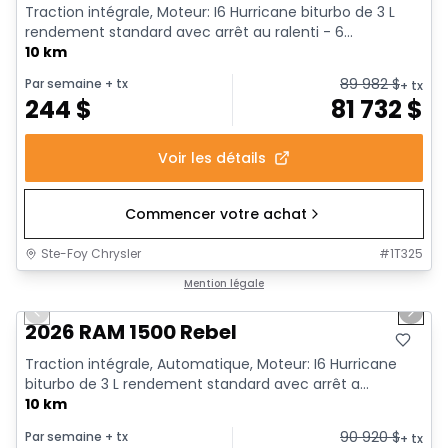
Traction intégrale, Moteur: I6 Hurricane biturbo de 3 L
rendement standard avec arrêt au ralenti - 6...
10 km
89 982
$
Par semaine
+ tx
+ tx
244
$
81 732
$
Voir les détails
Commencer votre achat
Ste-Foy Chrysler
#
1T325
1/18
En stock
Mention légale
Previous slide
Next 
2026 RAM 1500 Rebel
Traction intégrale, Automatique, Moteur: I6 Hurricane
biturbo de 3 L rendement standard avec arrêt a...
10 km
90 920
$
Par semaine
+ tx
+ tx