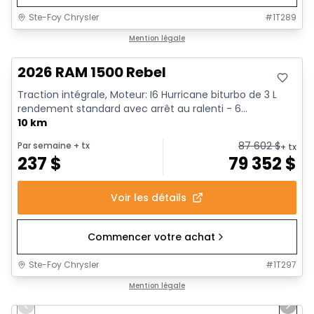
Ste-Foy Chrysler
#
1T289
En stock
Mention légale
2026 RAM 1500 Rebel
Traction intégrale, Moteur: I6 Hurricane biturbo de 3 L
rendement standard avec arrêt au ralenti - 6...
10 km
87 602
$
Par semaine
+ tx
+ tx
237
$
79 352
$
Voir les détails
Commencer votre achat
Ste-Foy Chrysler
#
1T297
1/19
En stock
Mention légale
Previous slide
Next 