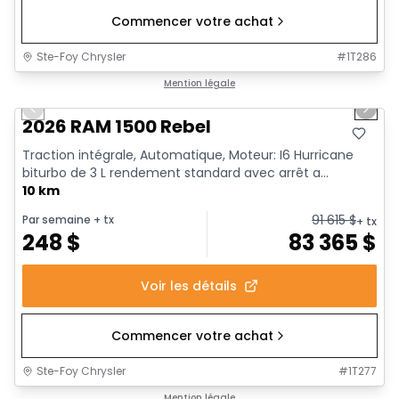
Commencer votre achat
Ste-Foy Chrysler
#
1T286
1/19
En stock
Mention légale
Previous slide
Next 
2026 RAM 1500 Rebel
Traction intégrale, Automatique, Moteur: I6 Hurricane
biturbo de 3 L rendement standard avec arrêt a...
10 km
91 615
$
Par semaine
+ tx
+ tx
248
$
83 365
$
Voir les détails
Commencer votre achat
Ste-Foy Chrysler
#
1T277
En stock
Mention légale