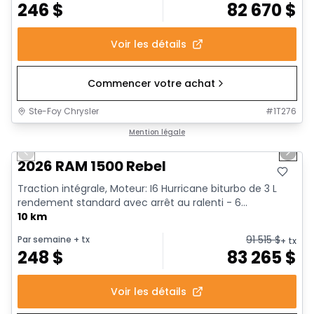
246
$
82 670
$
Voir les détails
Commencer votre achat
Ste-Foy Chrysler
#
1T276
1/18
En stock
Mention légale
Previous slide
Next 
2026 RAM 1500 Rebel
Traction intégrale, Moteur: I6 Hurricane biturbo de 3 L
rendement standard avec arrêt au ralenti - 6...
10 km
91 515
$
Par semaine
+ tx
+ tx
248
$
83 265
$
Voir les détails