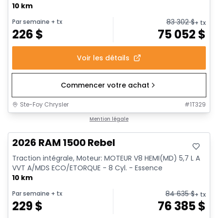
10 km
83 302
$
Par semaine
+ tx
+ tx
226
$
75 052
$
Voir les détails
Commencer votre achat
Ste-Foy Chrysler
#
1T329
En stock
Mention légale
2026 RAM 1500 Rebel
Traction intégrale, Moteur: MOTEUR V8 HEMI(MD) 5,7 L A
VVT A/MDS ECO/ETORQUE - 8 Cyl. - Essence
10 km
84 635
$
Par semaine
+ tx
+ tx
229
$
76 385
$