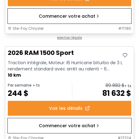
Commencer votre achat
Ste-Foy Chrysler
#
1T180
En stock
Mention légale
2026 RAM 1500 Sport
Traction intégrale, Moteur: I6 Hurricane biturbo de 3 L
rendement standard avec arrêt au ralenti - 6...
10 km
89 882
$
Par semaine
+ tx
+ tx
244
$
81 632
$
Voir les détails
Commencer votre achat
Ste-Foy Chrysler
#
1T324