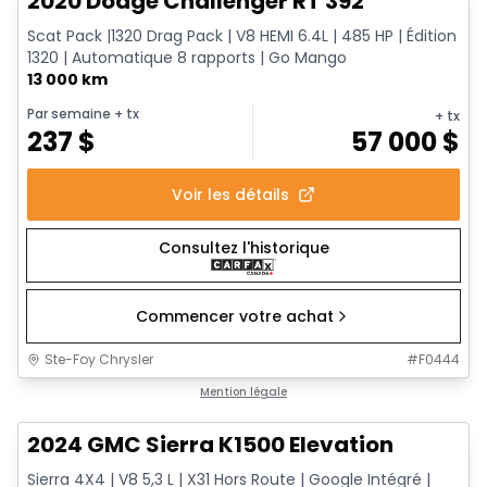
2020 Dodge Challenger RT 392
Scat Pack |1320 Drag Pack | V8 HEMI 6.4L | 485 HP | Édition
1320 | Automatique 8 rapports | Go Mango
13 000 km
Par semaine
+ tx
+ tx
237
$
57 000
$
Voir les détails
Consultez l'historique
Commencer votre achat
Ste-Foy Chrysler
#
F0444
1/15
Très bonne offre
Mention légale
2024 GMC Sierra K1500 Elevation
Sierra 4X4 | V8 5,3 L | X31 Hors Route | Google Intégré |