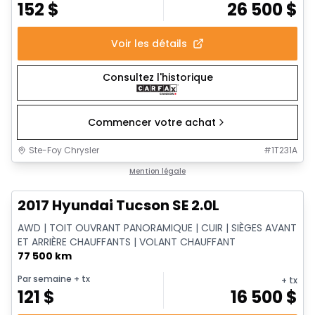
152
$
26 500
$
Voir les détails
Consultez l'historique
Commencer votre achat
Ste-Foy Chrysler
#
1T231A
1/14
Très bonne offre
Mention légale
2017 Hyundai Tucson SE 2.0L
AWD | TOIT OUVRANT PANORAMIQUE | CUIR | SIÈGES AVANT
ET ARRIÈRE CHAUFFANTS | VOLANT CHAUFFANT
77 500 km
Par semaine
+ tx
+ tx
121
$
16 500
$