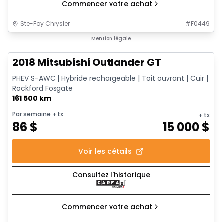
Commencer votre achat
Ste-Foy Chrysler
#
F0449
1/14
Très bonne offre
Mention légale
2018 Mitsubishi Outlander GT
PHEV S-AWC | Hybride rechargeable | Toit ouvrant | Cuir |
Rockford Fosgate
161 500 km
Par semaine
+ tx
+ tx
86
$
15 000
$
Voir les détails
Consultez l'historique
Commencer votre achat