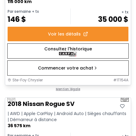
115 000 km
Par semaine
+ tx
+ tx
146
$
35 000
$
Voir les détails
Consultez l'historique
Commencer votre achat
Ste-Foy Chrysler
#
1T154A
1/14
Très bonne offre
Mention légale
Previous slide
Next 
2018 Nissan Rogue SV
| AWD | Apple CarPlay | Android Auto | Sièges chauffants
| Démarreur à distance
36 575 km
Par semaine
+ tx