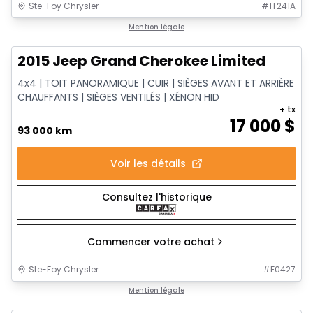
Ste-Foy Chrysler
#
1T241A
1/14
Très bonne offre
Mention légale
2015 Jeep Grand Cherokee Limited
4x4 | TOIT PANORAMIQUE | CUIR | SIÈGES AVANT ET ARRIÈRE
CHAUFFANTS | SIÈGES VENTILÉS | XÉNON HID
+ tx
17 000
$
93 000 km
Voir les détails
Consultez l'historique
Commencer votre achat
Ste-Foy Chrysler
#
F0427
1/12
Très bonne offre
Mention légale