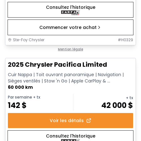
Consultez l'historique
Commencer votre achat
Ste-Foy Chrysler
#
H0329
1/14
Très bonne offre
Mention légale
2025 Chrysler Pacifica Limited
Cuir Nappa | Toit ouvrant panoramique | Navigation |
Sièges ventilés | Stow 'n Go | Apple CarPlay & ...
60 000 km
Par semaine
+ tx
+ tx
142
$
42 000
$
Voir les détails
Consultez l'historique