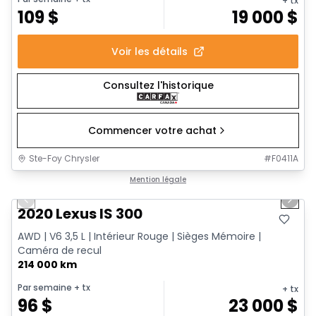
+ tx
109
$
19 000
$
Voir les détails
Consultez l'historique
Commencer votre achat
Ste-Foy Chrysler
#
F0411A
1/17
Très bonne offre
Mention légale
Previous slide
Next 
2020 Lexus IS 300
AWD | V6 3,5 L | Intérieur Rouge | Sièges Mémoire |
Caméra de recul
214 000 km
Par semaine
+ tx
+ tx
96
$
23 000
$