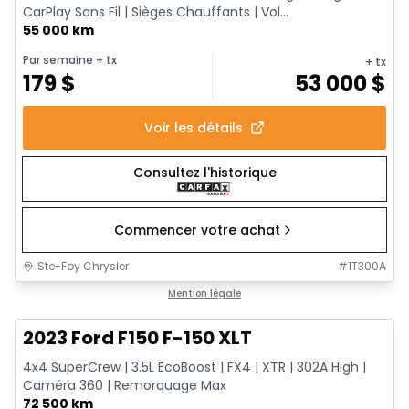
CarPlay Sans Fil | Sièges Chauffants | Vol...
55 000 km
Par semaine
+ tx
+ tx
179
$
53 000
$
Voir les détails
Consultez l'historique
Commencer votre achat
Ste-Foy Chrysler
#
1T300A
1/13
Très bonne offre
Mention légale
2023 Ford F150 F-150 XLT
4x4 SuperCrew | 3.5L EcoBoost | FX4 | XTR | 302A High |
Caméra 360 | Remorquage Max
72 500 km