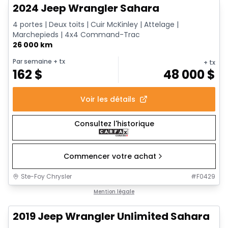
2024 Jeep Wrangler Sahara
4 portes | Deux toits | Cuir McKinley | Attelage |
Marchepieds | 4x4 Command-Trac
26 000 km
Par semaine
+ tx
+ tx
162
$
48 000
$
Voir les détails
Consultez l'historique
Commencer votre achat
Ste-Foy Chrysler
#
F0429
1/13
Très bonne offre
Mention légale
2019 Jeep Wrangler Unlimited Sahara