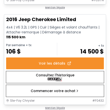
Ste-Foy Chrysler
#
F0317A
1/12
Très bonne offre
Mention légale
2016 Jeep Cherokee Limited
4x4 | V6 3.2L | GPS | Cuir | Sièges et volant chauffants |
Attache-remorque | Démarrage à distance
115 500 km
Par semaine
+ tx
+ tx
106
$
14 500
$
Voir les détails
Consultez l'historique
Commencer votre achat
Ste-Foy Chrysler
#
F0432
1/16
Très bonne offre
Mention légale