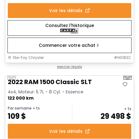
Voir les détails
Consultez l'historique
Commencer votre achat
Ste-Foy Chrysler
#
H0183C
1/15
Très bonne offre
Mention légale
Previous slide
Next 
2022 RAM 1500 Classic SLT
4x4, Moteur: 5.7L - 8 Cyl. - Essence
122 000 km
Par semaine
+ tx
+ tx
109
$
29 498
$
Voir les détails