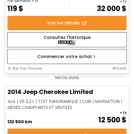
Par semaine
+ tx
+ tx
119
$
32 000
$
Voir les détails
Consultez l'historique
Commencer votre achat
Ste-Foy Chrysler
#
F0430
1/14
Très bonne offre
Mention légale
2014 Jeep Cherokee Limited
4x4 | V6 3,2 L | TOIT PANORAMIQUE | CUIR | NAVIGATION |
SIÈGES CHAUFFANTS ET VENTILÉS
+ tx
12 500
$
132 500 km