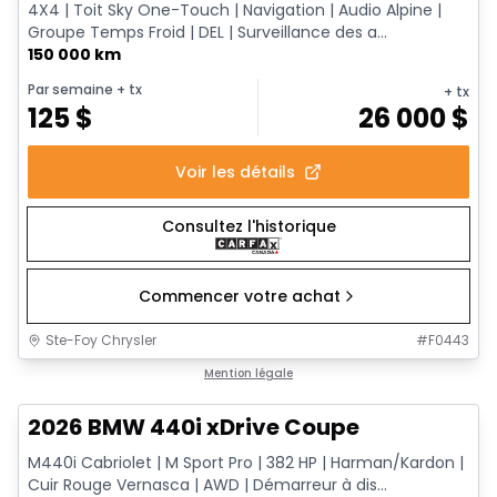
4X4 | Toit Sky One-Touch | Navigation | Audio Alpine |
Groupe Temps Froid | DEL | Surveillance des a...
150 000 km
Par semaine
+ tx
+ tx
125
$
26 000
$
Voir les détails
Consultez l'historique
Commencer votre achat
Ste-Foy Chrysler
#
F0443
1/12
Très bonne offre
Mention légale
2026 BMW 440i xDrive Coupe
M440i Cabriolet | M Sport Pro | 382 HP | Harman/Kardon |
Cuir Rouge Vernasca | AWD | Démarreur à dis...