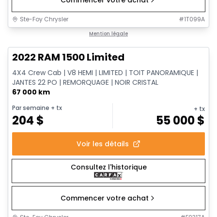
Commencer votre achat
Ste-Foy Chrysler
#
1T099A
1/13
Très bonne offre
Mention légale
2022 RAM 1500 Limited
4X4 Crew Cab | V8 HEMI | LIMITED | TOIT PANORAMIQUE |
JANTES 22 PO | REMORQUAGE | NOIR CRISTAL
67 000 km
Par semaine
+ tx
+ tx
204
$
55 000
$
Voir les détails
Consultez l'historique
Commencer votre achat