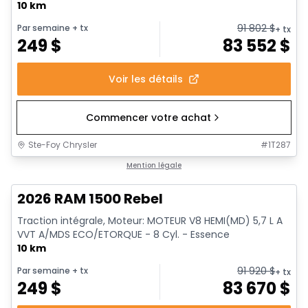
10 km
91 802
$
Par semaine
+ tx
+ tx
249
$
83 552
$
Voir les détails
Commencer votre achat
Ste-Foy Chrysler
#
1T287
En stock
Mention légale
2026 RAM 1500 Rebel
Traction intégrale, Moteur: MOTEUR V8 HEMI(MD) 5,7 L A
VVT A/MDS ECO/ETORQUE - 8 Cyl. - Essence
10 km
91 920
$
Par semaine
+ tx
+ tx
249
$
83 670
$