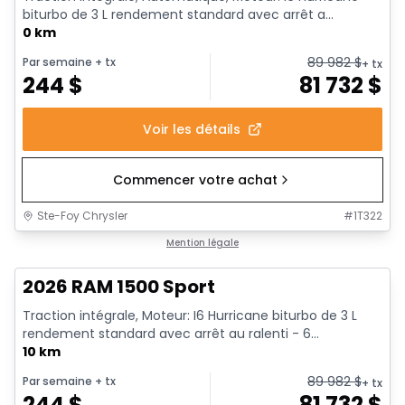
biturbo de 3 L rendement standard avec arrêt a...
0 km
89 982
$
Par semaine
+ tx
+ tx
244
$
81 732
$
Voir les détails
Commencer votre achat
Ste-Foy Chrysler
#
1T322
En stock
Mention légale
2026 RAM 1500 Sport
Traction intégrale, Moteur: I6 Hurricane biturbo de 3 L
rendement standard avec arrêt au ralenti - 6...
10 km
89 982
$
Par semaine
+ tx
+ tx
244
$
81 732
$