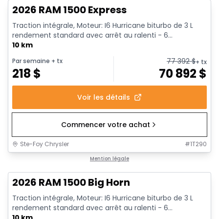
2026 RAM 1500 Express
Traction intégrale, Moteur: I6 Hurricane biturbo de 3 L
rendement standard avec arrêt au ralenti - 6...
10 km
77 392
$
Par semaine
+ tx
+ tx
218
$
70 892
$
Voir les détails
Commencer votre achat
Ste-Foy Chrysler
#
1T290
En stock
Mention légale
2026 RAM 1500 Big Horn
Traction intégrale, Moteur: I6 Hurricane biturbo de 3 L
rendement standard avec arrêt au ralenti - 6...
10 km