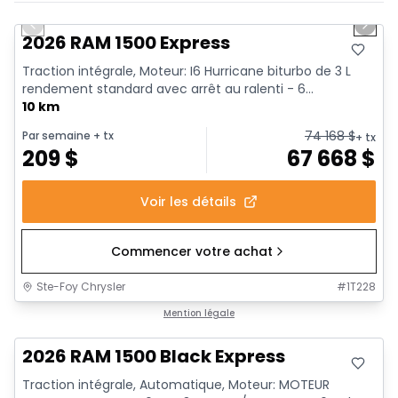
En stock
Previous slide
Next 
2026 RAM 1500 Express
Traction intégrale, Moteur: I6 Hurricane biturbo de 3 L
rendement standard avec arrêt au ralenti - 6...
10 km
74 168
$
Par semaine
+ tx
+ tx
209
$
67 668
$
Voir les détails
Commencer votre achat
Ste-Foy Chrysler
#
1T228
En stock
Mention légale
2026 RAM 1500 Black Express
Traction intégrale, Automatique, Moteur: MOTEUR