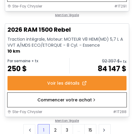
Ste-Foy Chrysler
#
1T291
1/19
En stock
Mention légale
2026 RAM 1500 Rebel
Traction intégrale, Moteur: MOTEUR V8 HEMI(MD) 5,7 L A
VVT A/MDS ECO/ETORQUE - 8 Cyl. - Essence
10 km
92 397
$
Par semaine
+ tx
+ tx
250
$
84 147
$
Voir les détails
Commencer votre achat
Ste-Foy Chrysler
#
1T288
Mention légale
1
2
3
...
15