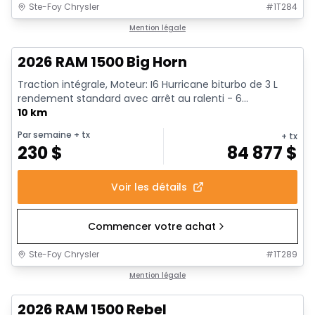
Ste-Foy Chrysler
#
1T284
En stock
Mention légale
2026 RAM 1500 Big Horn
Traction intégrale, Moteur: I6 Hurricane biturbo de 3 L
rendement standard avec arrêt au ralenti - 6...
10 km
Par semaine
+ tx
+ tx
230
$
84 877
$
Voir les détails
Commencer votre achat
Ste-Foy Chrysler
#
1T289
En stock
Mention légale
2026 RAM 1500 Rebel