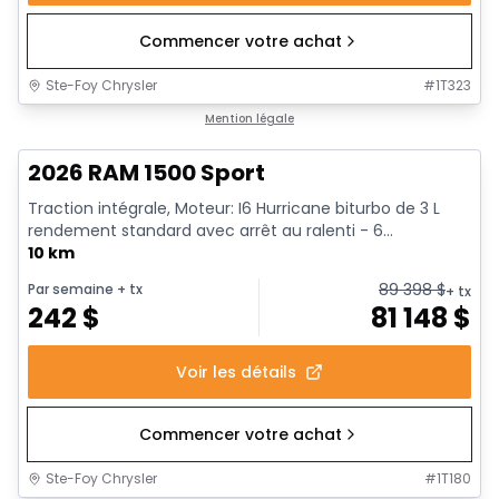
Commencer votre achat
Ste-Foy Chrysler
#
1T323
En stock
Mention légale
2026 RAM 1500 Sport
Traction intégrale, Moteur: I6 Hurricane biturbo de 3 L
rendement standard avec arrêt au ralenti - 6...
10 km
89 398
$
Par semaine
+ tx
+ tx
242
$
81 148
$
Voir les détails
Commencer votre achat
Ste-Foy Chrysler
#
1T180