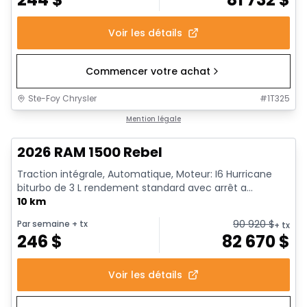
Voir les détails
Commencer votre achat
Ste-Foy Chrysler
#
1T325
1/18
En stock
Mention légale
2026 RAM 1500 Rebel
Traction intégrale, Automatique, Moteur: I6 Hurricane
biturbo de 3 L rendement standard avec arrêt a...
10 km
90 920
$
Par semaine
+ tx
+ tx
246
$
82 670
$
Voir les détails