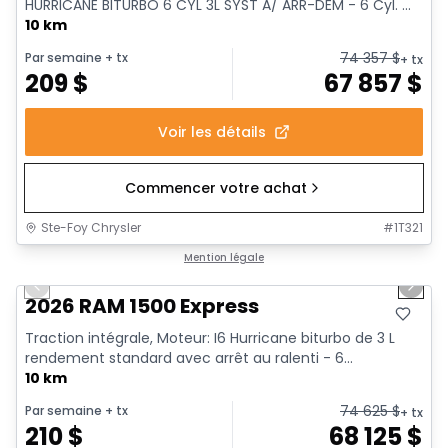
HURRICANE BITURBO 6 CYL 3L SYST A/ ARR-DEM - 6 Cyl. ...
10 km
74 357
$
Par semaine
+ tx
+ tx
209
$
67 857
$
Voir les détails
Commencer votre achat
Ste-Foy Chrysler
#
1T321
1/17
En stock
Mention légale
Previous slide
Next 
2026 RAM 1500 Express
Traction intégrale, Moteur: I6 Hurricane biturbo de 3 L
rendement standard avec arrêt au ralenti - 6...
10 km
74 625
$
Par semaine
+ tx
+ tx
210
$
68 125
$