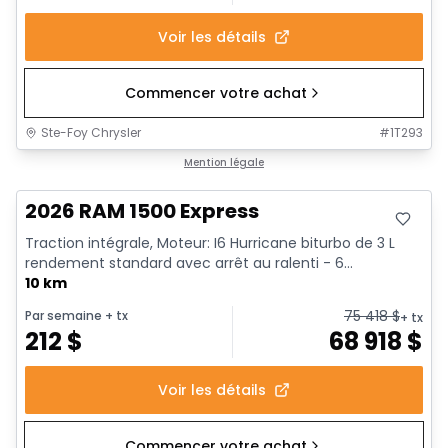
Voir les détails
Commencer votre achat
Ste-Foy Chrysler
#
1T293
En stock
Mention légale
2026 RAM 1500 Express
Traction intégrale, Moteur: I6 Hurricane biturbo de 3 L
rendement standard avec arrêt au ralenti - 6...
10 km
75 418
$
Par semaine
+ tx
+ tx
212
$
68 918
$
Voir les détails
Commencer votre achat