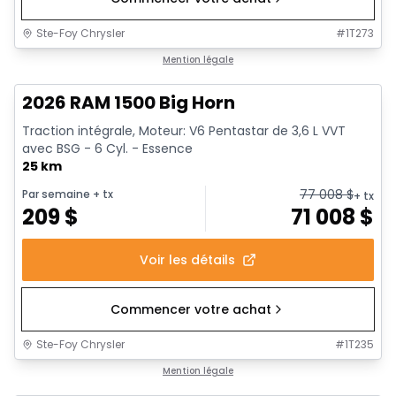
Ste-Foy Chrysler
#
1T273
1/20
En stock
Mention légale
2026 RAM 1500 Big Horn
Traction intégrale, Moteur: V6 Pentastar de 3,6 L VVT
avec BSG - 6 Cyl. - Essence
25 km
77 008
$
Par semaine
+ tx
+ tx
209
$
71 008
$
Voir les détails
Commencer votre achat
Ste-Foy Chrysler
#
1T235
En stock
Mention légale