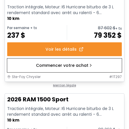
Traction intégrale, Moteur: I6 Hurricane biturbo de 3 L
rendement standard avec arrêt au ralenti - 6...
10 km
87 602
$
Par semaine
+ tx
+ tx
237
$
79 352
$
Voir les détails
Commencer votre achat
Ste-Foy Chrysler
#
1T297
1/19
En stock
Mention légale
2026 RAM 1500 Sport
Traction intégrale, Moteur: I6 Hurricane biturbo de 3 L
rendement standard avec arrêt au ralenti - 6...
10 km