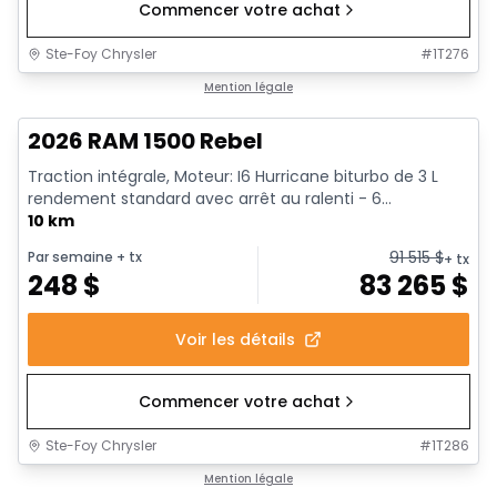
Commencer votre achat
Ste-Foy Chrysler
#
1T276
1/18
En stock
Mention légale
2026 RAM 1500 Rebel
Traction intégrale, Moteur: I6 Hurricane biturbo de 3 L
rendement standard avec arrêt au ralenti - 6...
10 km
91 515
$
Par semaine
+ tx
+ tx
248
$
83 265
$
Voir les détails
Commencer votre achat
Ste-Foy Chrysler
#
1T286
1/19
En stock
Mention légale