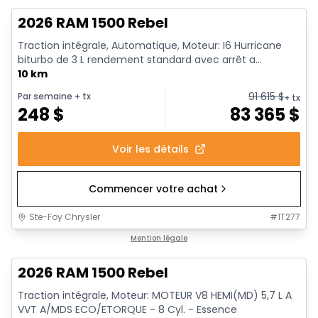
2026 RAM 1500 Rebel
Traction intégrale, Automatique, Moteur: I6 Hurricane
biturbo de 3 L rendement standard avec arrêt a...
10 km
91 615
$
Par semaine
+ tx
+ tx
248
$
83 365
$
Voir les détails
Commencer votre achat
Ste-Foy Chrysler
#
1T277
En stock
Mention légale
2026 RAM 1500 Rebel
Traction intégrale, Moteur: MOTEUR V8 HEMI(MD) 5,7 L A
VVT A/MDS ECO/ETORQUE - 8 Cyl. - Essence