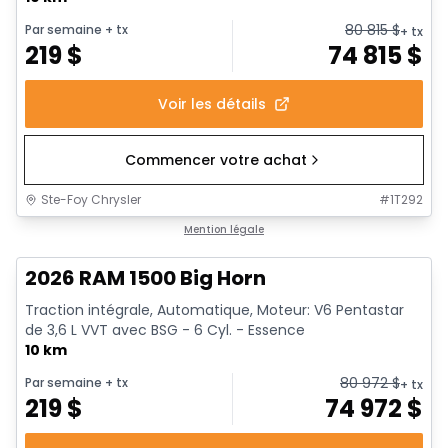
80 815
$
Par semaine
+ tx
+ tx
219
$
74 815
$
Voir les détails
Commencer votre achat
Ste-Foy Chrysler
#
1T292
En stock
Mention légale
2026 RAM 1500 Big Horn
Traction intégrale, Automatique, Moteur: V6 Pentastar
de 3,6 L VVT avec BSG - 6 Cyl. - Essence
10 km
80 972
$
Par semaine
+ tx
+ tx
219
$
74 972
$