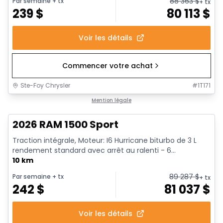
88 363
$
Par semaine
+ tx
+ tx
239
$
80 113
$
Voir les détails
Commencer votre achat
Ste-Foy Chrysler
#
1T171
En stock
Mention légale
2026 RAM 1500 Sport
Traction intégrale, Moteur: I6 Hurricane biturbo de 3 L
rendement standard avec arrêt au ralenti - 6...
10 km
89 287
$
Par semaine
+ tx
+ tx
242
$
81 037
$
Voir les détails