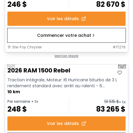
246
$
82 670
$
Voir les détails
Commencer votre achat
Ste-Foy Chrysler
#
1T276
1/18
En stock
Mention légale
Previous slide
Next 
2026 RAM 1500 Rebel
Traction intégrale, Moteur: I6 Hurricane biturbo de 3 L
rendement standard avec arrêt au ralenti - 6...
10 km
91 515
$
Par semaine
+ tx
+ tx
248
$
83 265
$
Voir les détails