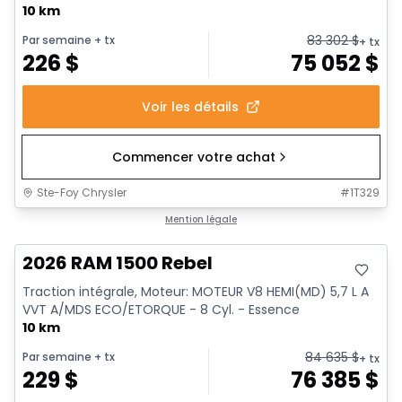
10 km
83 302
$
Par semaine
+ tx
+ tx
226
$
75 052
$
Voir les détails
Commencer votre achat
Ste-Foy Chrysler
#
1T329
En stock
Mention légale
2026 RAM 1500 Rebel
Traction intégrale, Moteur: MOTEUR V8 HEMI(MD) 5,7 L A
VVT A/MDS ECO/ETORQUE - 8 Cyl. - Essence
10 km
84 635
$
Par semaine
+ tx
+ tx
229
$
76 385
$