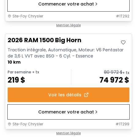
Commencer votre achat
Ste-Foy Chrysler
#
1T292
En stock
Mention légale
2026 RAM 1500 Big Horn
Traction intégrale, Automatique, Moteur: V6 Pentastar
de 3,6 L VVT avec BSG - 6 Cyl. - Essence
10 km
80 972
$
Par semaine
+ tx
+ tx
219
$
74 972
$
Voir les détails
Commencer votre achat
Ste-Foy Chrysler
#
1T299
En stock
Mention légale