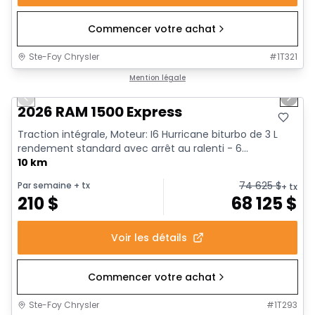
Commencer votre achat
Ste-Foy Chrysler
#
1T321
1/17
En stock
Mention légale
Previous slide
Next 
2026 RAM 1500 Express
Traction intégrale, Moteur: I6 Hurricane biturbo de 3 L
rendement standard avec arrêt au ralenti - 6...
10 km
74 625
$
Par semaine
+ tx
+ tx
210
$
68 125
$
Voir les détails
Commencer votre achat
Ste-Foy Chrysler
#
1T293