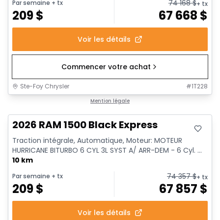
74 168
$
Par semaine
+ tx
+ tx
209
$
67 668
$
Voir les détails
Commencer votre achat
Ste-Foy Chrysler
#
1T228
En stock
Mention légale
2026 RAM 1500 Black Express
Traction intégrale, Automatique, Moteur: MOTEUR
HURRICANE BITURBO 6 CYL 3L SYST A/ ARR-DEM - 6 Cyl. ...
10 km
74 357
$
Par semaine
+ tx
+ tx
209
$
67 857
$
Voir les détails