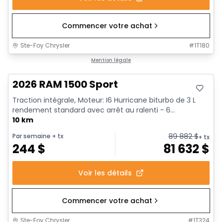
Commencer votre achat
Ste-Foy Chrysler
#
1T180
En stock
Mention légale
2026 RAM 1500 Sport
Traction intégrale, Moteur: I6 Hurricane biturbo de 3 L
rendement standard avec arrêt au ralenti - 6...
10 km
89 882
$
Par semaine
+ tx
+ tx
244
$
81 632
$
Voir les détails
Commencer votre achat
Ste-Foy Chrysler
#
1T324