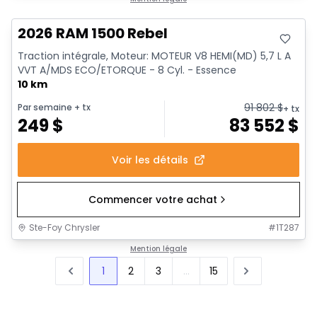
2026 RAM 1500 Rebel
Traction intégrale, Moteur: MOTEUR V8 HEMI(MD) 5,7 L A
VVT A/MDS ECO/ETORQUE - 8 Cyl. - Essence
10 km
91 802
$
Par semaine
+ tx
+ tx
249
$
83 552
$
Voir les détails
Commencer votre achat
Ste-Foy Chrysler
#
1T287
Mention légale
1
2
3
...
15