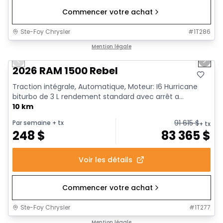
Commencer votre achat
Ste-Foy Chrysler
#
1T286
1/19
En stock
Mention légale
Previous slide
Next 
2026 RAM 1500 Rebel
Traction intégrale, Automatique, Moteur: I6 Hurricane
biturbo de 3 L rendement standard avec arrêt a...
10 km
91 615
$
Par semaine
+ tx
+ tx
248
$
83 365
$
Voir les détails
Commencer votre achat
Ste-Foy Chrysler
#
1T277
En stock
Mention légale