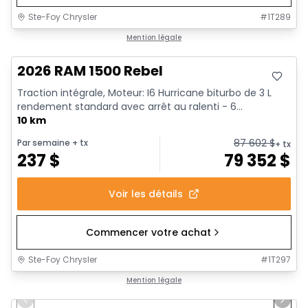
Ste-Foy Chrysler
#
1T289
En stock
Mention légale
2026 RAM 1500 Rebel
Traction intégrale, Moteur: I6 Hurricane biturbo de 3 L
rendement standard avec arrêt au ralenti - 6...
10 km
87 602
$
Par semaine
+ tx
+ tx
237
$
79 352
$
Voir les détails
Commencer votre achat
Ste-Foy Chrysler
#
1T297
1/19
En stock
Mention légale
Previous slide
Next 