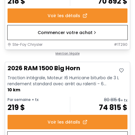
218
$
70 892
$
Voir les détails
Commencer votre achat
Ste-Foy Chrysler
#
1T290
En stock
Mention légale
2026 RAM 1500 Big Horn
Traction intégrale, Moteur: I6 Hurricane biturbo de 3 L
rendement standard avec arrêt au ralenti - 6...
10 km
80 815
$
Par semaine
+ tx
+ tx
219
$
74 815
$
Voir les détails