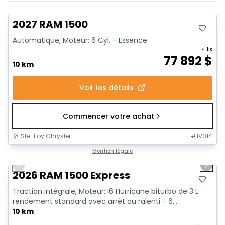
En stock
2027 RAM 1500
Automatique, Moteur: 6 Cyl. - Essence
+ tx
77 892
$
10 km
Voir les détails
Commencer votre achat
Ste-Foy Chrysler
#
1V014
1/7
En stock
Mention légale
Previous slide
Next 
2026 RAM 1500 Express
Traction intégrale, Moteur: I6 Hurricane biturbo de 3 L
rendement standard avec arrêt au ralenti - 6...
10 km