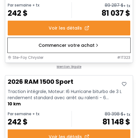
89 287
$
Par semaine
+ tx
+ tx
242
$
81 037
$
Voir les détails
Commencer votre achat
Ste-Foy Chrysler
#
1T323
En stock
Mention légale
2026 RAM 1500 Sport
Traction intégrale, Moteur: I6 Hurricane biturbo de 3 L
rendement standard avec arrêt au ralenti - 6...
10 km
89 398
$
Par semaine
+ tx
+ tx
242
$
81 148
$
Voir les détails