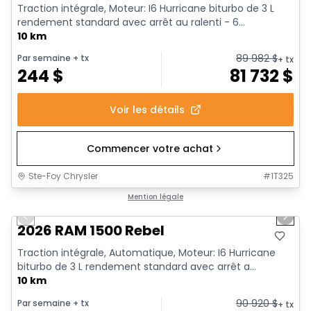
Traction intégrale, Moteur: I6 Hurricane biturbo de 3 L
rendement standard avec arrêt au ralenti - 6...
10 km
89 982
$
Par semaine
+ tx
+ tx
244
$
81 732
$
Voir les détails
Commencer votre achat
Ste-Foy Chrysler
#
1T325
1/18
En stock
Mention légale
Previous slide
Next 
2026 RAM 1500 Rebel
Traction intégrale, Automatique, Moteur: I6 Hurricane
biturbo de 3 L rendement standard avec arrêt a...
10 km
90 920
$
Par semaine
+ tx
+ tx