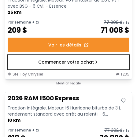
Traction intégrale, Moteur: V6 Pentastar de 3,6 L VVT
avec BSG - 6 Cyl. - Essence
25 km
77 008
$
Par semaine
+ tx
+ tx
209
$
71 008
$
Voir les détails
Commencer votre achat
Ste-Foy Chrysler
#
1T235
En stock
Mention légale
2026 RAM 1500 Express
Traction intégrale, Moteur: I6 Hurricane biturbo de 3 L
rendement standard avec arrêt au ralenti - 6...
10 km
77 392
$
Par semaine
+ tx
+ tx