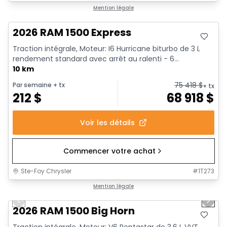
En stock
Mention légale
2026 RAM 1500 Express
Traction intégrale, Moteur: I6 Hurricane biturbo de 3 L
rendement standard avec arrêt au ralenti - 6...
10 km
75 418
$
Par semaine
+ tx
+ tx
212
$
68 918
$
Voir les détails
Commencer votre achat
Ste-Foy Chrysler
#
1T273
1/20
En stock
Mention légale
Previous slide
Next 
2026 RAM 1500 Big Horn