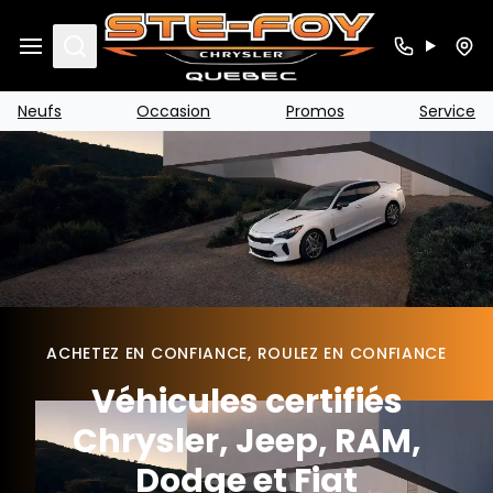
Search
Neufs
Occasion
Promos
Service
ACHETEZ EN CONFIANCE, ROULEZ EN CONFIANCE
Véhicules certifiés
Chrysler, Jeep, RAM,
Dodge et Fiat