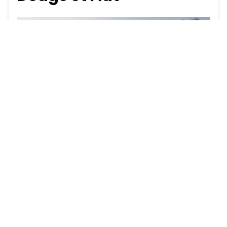
Voici les critères qui donnent
droit au statut de véhicule
d'occasion certifié Chrysler,
Jeep, RAM, Dodge et Fiat :
être âgé de moins de huit ans