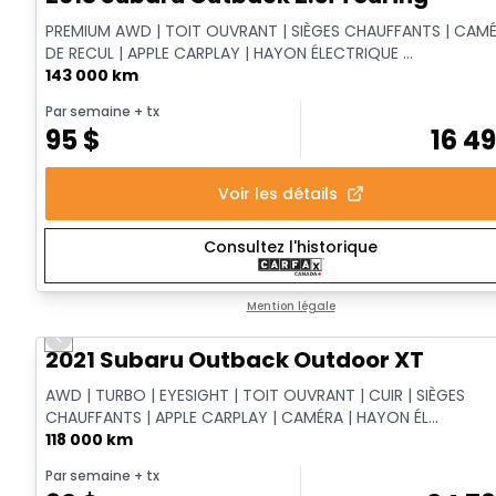
PREMIUM AWD | TOIT OUVRANT | SIÈGES CHAUFFANTS | CAM
DE RECUL | APPLE CARPLAY | HAYON ÉLECTRIQUE ...
143 000 km
Par semaine
+ tx
95
$
16 4
Voir les détails
Consultez l'historique
Mention légale
Previous slide
Vidéo disponible
2021 Subaru Outback Outdoor XT
AWD | TURBO | EYESIGHT | TOIT OUVRANT | CUIR | SIÈGES
CHAUFFANTS | APPLE CARPLAY | CAMÉRA | HAYON ÉL...
118 000 km
Par semaine
+ tx