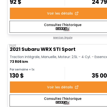
92
$
24 7
Voir les détails
Consultez l'historique
Mention légale
Previous slide
Vidéo disponible
2021 Subaru WRX STI Sport
Traction intégrale, Manuelle, Moteur: 2.5L - 4 Cyl. - Essenc
73 806 km
Par semaine
+ tx
130
$
35 0
Voir les détails
Consultez l'historique