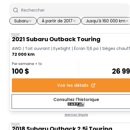
Subaru
À partir de 2017
Jusqu'à 160 000 km
Previous slide
2021 Subaru Outback Touring
AWD | Toit ouvrant | EyeSight | Écran 11,6 po | Sièges chauf
72 000 km
Par semaine
+ tx
100
$
26 9
Voir les détails
Consultez l'historique
Mention légale
Previous slide
2018 Subaru Outback 2.5i Touring