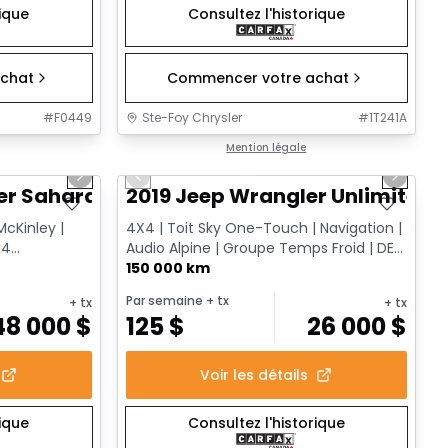
rique
Consultez l'historique
chat
Commencer votre achat
#
F0449
Ste-Foy Chrysler
#
1T241A
1/12
1/13
Très bonne offre
Mention légale
Next slide
Previous slide
Next sl
er Sahara
2019 Jeep Wrangler Unlimited 
McKinley |
4X4 | Toit Sky One-Touch | Navigation |
x4
Audio Alpine | Groupe Temps Froid | DEL
| Surveillance des a...
150 000 km
Par semaine
+ tx
+ tx
+ tx
48 000
$
125
$
26 000
$
Voir les détails
rique
Consultez l'historique