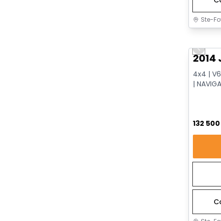
Ste-Fo
Très b
Previo
2014 
4x4 | V6
| NAVIG
VENTILÉ
132 50
C