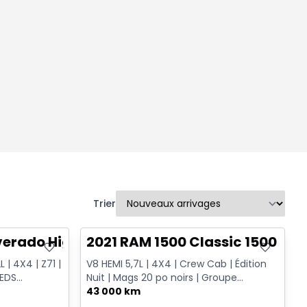
Trier
Très bonne offre
lverado High Country
2021 RAM 1500 Classic 1500 Exp
 | 4X4 | Z71 |
V8 HEMI 5,7L | 4X4 | Crew Cab | Édition
IEDS
Nuit | Mags 20 po noirs | Groupe
TIO...
remorquage
43 000 km