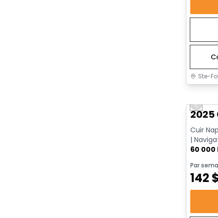
C
Ste-Fo
Très b
Previo
2025 
Cuir Na
| Naviga
Go | App
60 000
Par sema
142