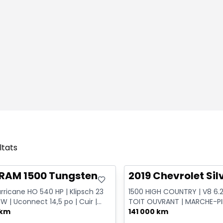
ltats
onne offre
Très bonne offre
 RAM 1500 Tungsten
2019 Chevrolet Si
rricane HO 540 HP | Klipsch 23
1500 HIGH COUNTRY | V8 6.2L
 W | Uconnect 14,5 po | Cuir |
TOIT OUVRANT | MARCHE-P
 po
 km
ÉLECTRIQUES | CUIR | NAVIGA
141 000 km