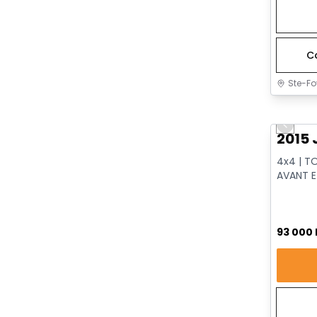
C
Ste-Fo
Très b
Previo
2015 
4x4 | T
AVANT E
VENTILÉS
93 000