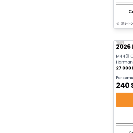
C
Ste-Fo
Très b
Previo
2026
M440i Ca
Harman/
AWD | Dé
27 000
Par sema
240
C