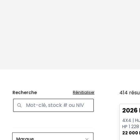
414
résu
Recherche
Réinitialiser
Très b
2026
4X4 | Hu
HP 1 228
Mags 22
22 000
Marque