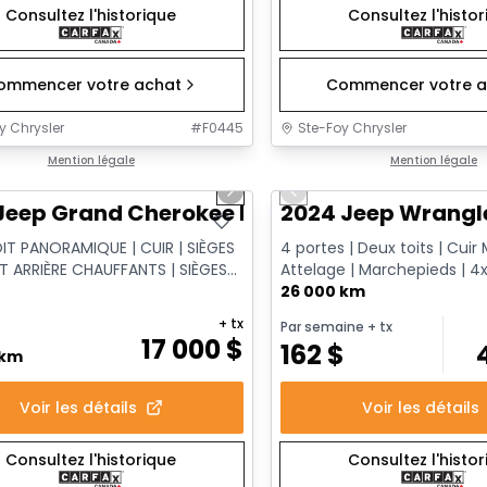
Consultez l'historique
Consultez l'histo
ommencer votre achat
Commencer votre a
y Chrysler
#
F0445
Ste-Foy Chrysler
1/14
onne offre
Mention légale
Très bonne offre
Mention légale
us slide
Next slide
Previous slide
Jeep Grand Cherokee Limited
2024 Jeep Wrangl
OIT PANORAMIQUE | CUIR | SIÈGES
4 portes | Deux toits | Cuir 
T ARRIÈRE CHAUFFANTS | SIÈGES
Attelage | Marchepieds | 4
 | XÉNON HID
Command-Trac
26 000 km
+ tx
Par semaine
+ tx
17 000
$
162
$
 km
Voir les détails
Voir les détails
Consultez l'historique
Consultez l'histo