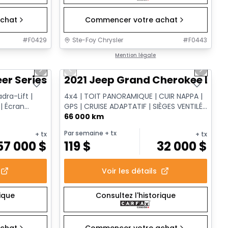
chat
Commencer votre achat
#
F0429
Ste-Foy Chrysler
#
F0443
1/15
1/14
Très bonne offre
Mention légale
Next slide
Previous slide
Next sl
 Series III
2021 Jeep Grand Cherokee Limi
dra-Lift |
4x4 | TOIT PANORAMIQUE | CUIR NAPPA |
 | Écran
GPS | CRUISE ADAPTATIF | SIÈGES VENTILÉS
| HAYON ÉLECTRIQUE
66 000 km
Par semaine
+ tx
+ tx
+ tx
57 000
$
119
$
32 000
$
Voir les détails
rique
Consultez l'historique
chat
Commencer votre achat