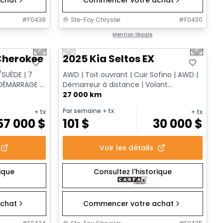
#
F0438
Ste-Foy Chrysler
#
F0430
1/15
1/13
Très bonne offre
Mention légale
Next slide
Previous slide
Next sl
herokee L Altitude
2025 Kia Seltos EX
SUÈDE | 7
AWD | Toit ouvrant | Cuir Sofino | AWD |
 DÉMARRAGE À
Démarreur à distance | Volant
chauffant
27 000 km
Par semaine
+ tx
+ tx
+ tx
57 000
$
101
$
30 000
$
Voir les détails
rique
Consultez l'historique
chat
Commencer votre achat