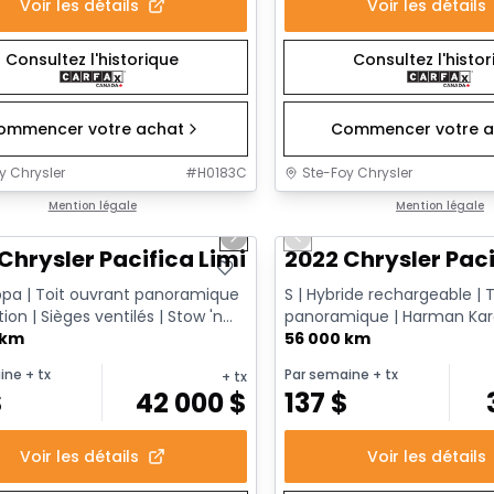
Voir les détails
Voir les détails
Consultez l'historique
Consultez l'histo
ommencer votre achat
Commencer votre a
y Chrysler
#
H0183C
Ste-Foy Chrysler
1/14
onne offre
Mention légale
Très bonne offre
Mention légale
us slide
Next slide
Previous slide
Chrysler Pacifica Limited
2022 Chrysler Paci
ppa | Toit ouvrant panoramique
S | Hybride rechargeable | T
tion | Sièges ventilés | Stow 'n
panoramique | Harman Kar
le CarPlay & ...
 km
Caméra 360 | Écrans arrière F
56 000 km
ine
+ tx
Par semaine
+ tx
+ tx
$
42 000
$
137
$
Voir les détails
Voir les détails