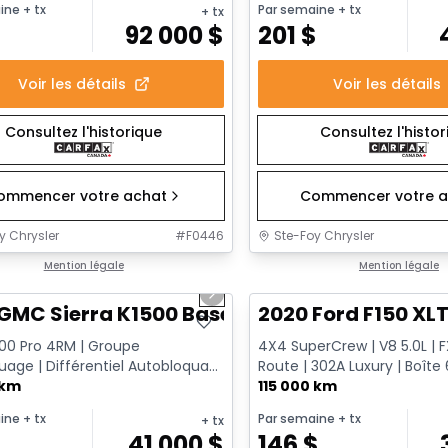
ine
+ tx
Par semaine
+ tx
+ tx
92 000
$
201
$
Voir les détails
Voir les détails
Consultez l'historique
Consultez l'histo
ommencer votre achat
Commencer votre a
y Chrysler
#
F0446
Ste-Foy Chrysler
1/12
onne offre
Mention légale
Très bonne offre
Mention légale
us slide
Next slide
GMC Sierra K1500 Base
2020 Ford F150 XL
500 Pro 4RM | Groupe
4X4 SuperCrew | V8 5.0L | 
age | Différentiel Autobloquant
Route | 302A Luxury | Boîte 6
 Sans Fil | Doublure Va...
 km
Remorquage
115 000 km
ine
+ tx
Par semaine
+ tx
+ tx
$
41 000
$
146
$