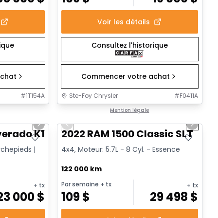
Voir les détails
rique
Consultez l'historique
chat
Commencer votre achat
#
1T154A
Ste-Foy Chrysler
#
F0411A
1/14
1/15
Très bonne offre
Mention légale
Next slide
Previous slide
Next sl
verado K1500 Trail Cus Custom Trail Boss
2022 RAM 1500 Classic SLT
rchepieds |
4x4, Moteur: 5.7L - 8 Cyl. - Essence
122 000 km
Par semaine
+ tx
+ tx
+ tx
23 000
$
109
$
29 498
$