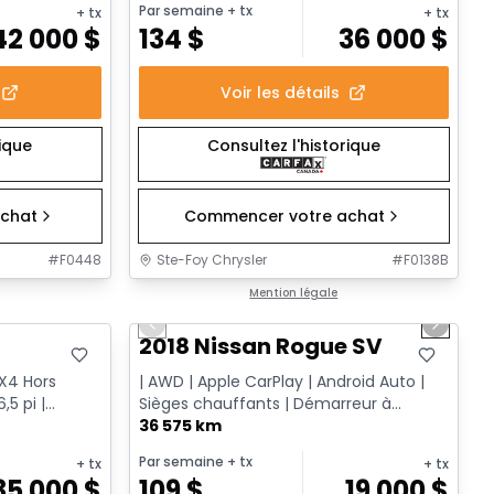
Par semaine
+ tx
+ tx
+ tx
42 000
$
134
$
36 000
$
Voir les détails
rique
Consultez l'historique
chat
Commencer votre achat
#
F0448
Ste-Foy Chrysler
#
F0138B
1/14
Très bonne offre
Mention légale
Previous slide
Next sl
T
2018 Nissan Rogue SV
FX4 Hors
| AWD | Apple CarPlay | Android Auto |
,5 pi |
Sièges chauffants | Démarreur à
distance
36 575 km
Par semaine
+ tx
+ tx
+ tx
35 000
$
109
$
19 000
$