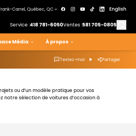
English
Frank-Carrel, Québec, QC
Searc
Service :
418 781-6050
Ventes :
581 705-0805
pace Média
À propos
Textez-moi
Partager
trajets ou d’un modèle pratique pour vos
z notre sélection de voitures d’occasion à