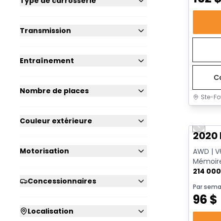
Type de carrosserie
Transmission
Entraînement
C
Nombre de places
Ste-Fo
Très b
Couleur extérieure
Previo
2020 
Motorisation
AWD | V6
Mémoire
214 00
Concessionnaires
Par sema
96
$
Localisation