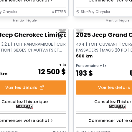
y Chrysler
#
1T175B
Ste-Foy Chrysler
1/14
onne offre
Mention légale
Très bonne offre
Mention légale
us slide
Next slide
Previous slide
Jeep Cherokee Limited
2025 Jeep Grand C
 3,2 L | TOIT PANORAMIQUE | CUIR
4X4 | TOIT OUVRANT | CUIR/
ATION | SIÈGES CHAUFFANTS ET
PASSAGERS | MAGS 20 PO |
S
DISTANCE
600 km
+ tx
Par semaine
+ tx
12 500
$
193
$
0 km
Voir les détails
Voir les détails
Consultez l'historique
Consultez l'histo
ommencer votre achat
Commencer votre a