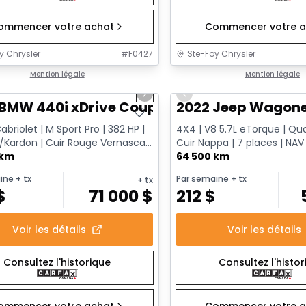
ommencer votre achat
Commencer votre a
y Chrysler
#
F0427
Ste-Foy Chrysler
1/12
onne offre
Mention légale
Très bonne offre
Mention légale
us slide
Next slide
Previous slide
 BMW 440i xDrive Coupe
2022 Jeep Wagoneer
briolet | M Sport Pro | 382 HP |
4X4 | V8 5.7L eTorque | Qua
Kardon | Cuir Rouge Vernasca |
Cuir Nappa | 7 places | NAV
marreur à dis...
 km
passager
64 500 km
ine
+ tx
Par semaine
+ tx
+ tx
$
71 000
$
212
$
Voir les détails
Voir les détails
Consultez l'historique
Consultez l'histo
ommencer votre achat
Commencer votre a