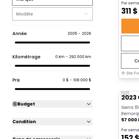
Par sema
311
$
Modèle
Année
2005
-
2026
Kilométrage
0 km
-
292 000 km
C
Ste-Fo
Prix
0 $
-
108 000 $
Très b
Previo
2023 
Budget
Sierra 1
Remorqu
| CarPlay
57 000
Condition
Par sema
152