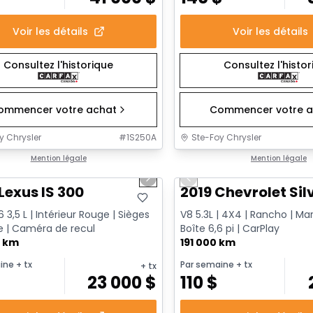
Voir les détails
Voir les détails
Consultez l'historique
Consultez l'histo
ommencer votre achat
Commencer votre a
y Chrysler
#
1S250A
Ste-Foy Chrysler
1/17
onne offre
Mention légale
Très bonne offre
Mention légale
us slide
Next slide
Previous slide
Lexus IS 300
2019 Chevrolet Sil
 3,5 L | Intérieur Rouge | Sièges
V8 5.3L | 4X4 | Rancho | Ma
 | Caméra de recul
Boîte 6,6 pi | CarPlay
0 km
191 000 km
ine
+ tx
Par semaine
+ tx
+ tx
23 000
$
110
$