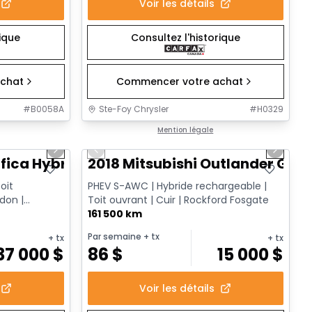
Voir les détails
rique
Consultez l'historique
chat
Commencer votre achat
#
B0058A
Ste-Foy Chrysler
#
H0329
1/13
1/14
Très bonne offre
Mention légale
Next slide
Previous slide
Next sl
fica Hybrid Limited
2018 Mitsubishi Outlander GT
oit
PHEV S-AWC | Hybride rechargeable |
don |
Toit ouvrant | Cuir | Rockford Fosgate
ire TV | ...
161 500 km
Par semaine
+ tx
+ tx
+ tx
37 000
$
86
$
15 000
$
Voir les détails