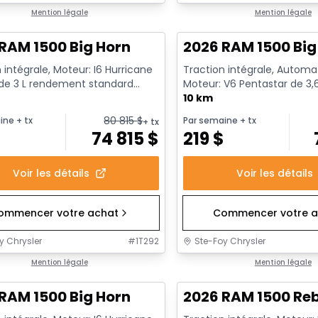
ck
Mention légale
En stock
Mention légale
RAM 1500 Big Horn
2026 RAM 1500 Big
 intégrale, Moteur: I6 Hurricane
Traction intégrale, Automa
 de 3 L rendement standard
Moteur: V6 Pentastar de 3,
t au ralenti - 6...
BSG - 6 Cyl. - Essence
10 km
80 815
$
ine
+ tx
Par semaine
+ tx
+ tx
$
74 815
$
219
$
Voir les détails
Voir les détails
ommencer votre achat
Commencer votre a
y Chrysler
#
1T292
Ste-Foy Chrysler
ck
Mention légale
En stock
Mention légale
RAM 1500 Big Horn
2026 RAM 1500 Re