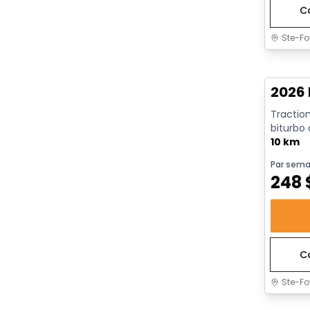
C
Ste-Fo
En sto
2026 
Traction
biturbo
avec arrê
10 km
Par sema
248
C
Ste-Fo
En sto