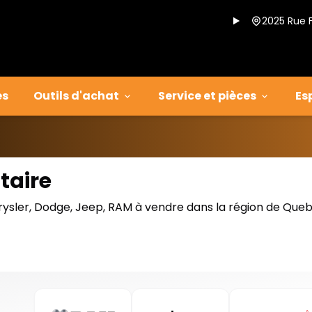
2025 Rue 
es
Outils d'achat
Service et pièces
Es
taire
rysler, Dodge, Jeep, RAM à vendre dans la région de Que