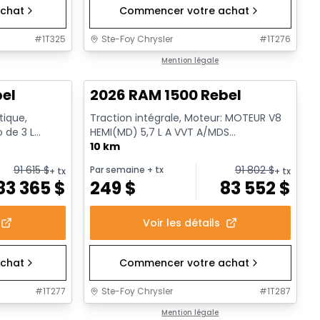
chat
Commencer votre achat
#
1T325
Ste-Foy Chrysler
#
1T276
1/19
En stock
Mention légale
bel
2026 RAM 1500 Rebel
tique,
Traction intégrale, Moteur: MOTEUR V8
o de 3 L
HEMI(MD) 5,7 L A VVT A/MDS
rêt a...
ECO/ETORQUE - 8 Cyl. - Essence
10 km
91 615
$
91 802
$
Par semaine
+ tx
+ tx
+ tx
83 365
$
249
$
83 552
$
Voir les détails
chat
Commencer votre achat
#
1T277
Ste-Foy Chrysler
#
1T287
1/19
En stock
Mention légale