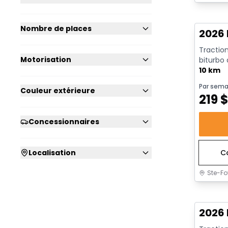
En sto
Nombre de places
2026 
Traction
Motorisation
biturbo
avec arrê
10 km
Par sema
Couleur extérieure
219
Concessionnaires
Localisation
C
Ste-Fo
En sto
2026 