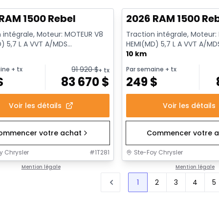
RAM 1500 Rebel
2026 RAM 1500 Re
n intégrale, Moteur: MOTEUR V8
Traction intégrale, Moteur
) 5,7 L A VVT A/MDS
HEMI(MD) 5,7 L A VVT A/MD
RQUE - 8 Cyl. - Essence
ECO/ETORQUE - 8 Cyl. - E
10 km
91 920
$
ine
+ tx
Par semaine
+ tx
+ tx
$
83 670
$
249
$
Voir les détails
Voir les détails
ommencer votre achat
Commencer votre a
y Chrysler
#
1T281
Ste-Foy Chrysler
Mention légale
Mention légale
1
2
3
4
5