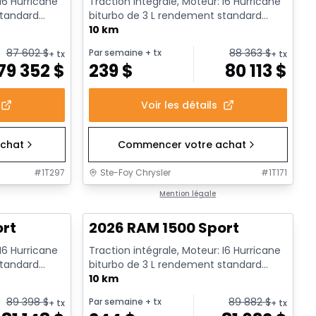
 I6 Hurricane
Traction intégrale, Moteur: I6 Hurricane
standard
biturbo de 3 L rendement standard
avec arrêt au ralenti - 6...
10 km
87 602
$
88 363
$
Par semaine
+ tx
+ tx
+ tx
79 352
$
239
$
80 113
$
Voir les détails
chat
Commencer votre achat
#
1T297
Ste-Foy Chrysler
#
1T171
En stock
Mention légale
ort
2026 RAM 1500 Sport
 I6 Hurricane
Traction intégrale, Moteur: I6 Hurricane
standard
biturbo de 3 L rendement standard
avec arrêt au ralenti - 6...
10 km
89 398
$
89 882
$
Par semaine
+ tx
+ tx
+ tx