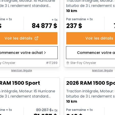
 intégrale, Moteur: I6 Hurricane
Traction intégrale, Moteur:
 de 3 L rendement standard
biturbo de 3 L rendement 
t au ralenti - 6...
avec arrêt au ralenti - 6...
10 km
ine
+ tx
Par semaine
+ tx
+ tx
$
84 877
$
237
$
Voir les détails
Voir les détails
ommencer votre achat
Commencer votre a
y Chrysler
#
1T289
Ste-Foy Chrysler
ck
Mention légale
En stock
Mention légale
RAM 1500 Sport
2026 RAM 1500 Sp
 intégrale, Moteur: I6 Hurricane
Traction intégrale, Moteur:
 de 3 L rendement standard
biturbo de 3 L rendement 
t au ralenti - 6...
avec arrêt au ralenti - 6...
10 km
89 287
$
ine
+ tx
Par semaine
+ tx
+ tx