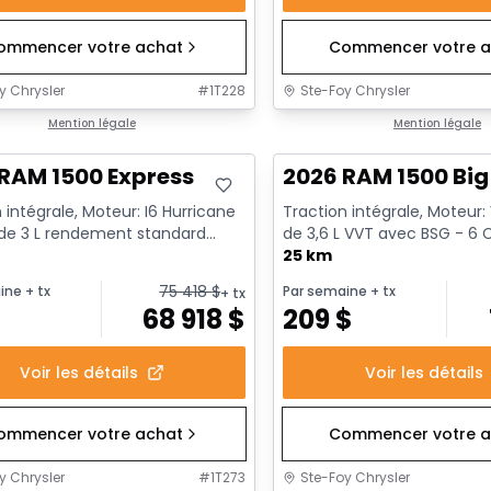
ommencer votre achat
Commencer votre a
y Chrysler
#
1T228
Ste-Foy Chrysler
ck
Mention légale
En stock
Mention légale
RAM 1500 Express
2026 RAM 1500 Big
 intégrale, Moteur: I6 Hurricane
Traction intégrale, Moteur:
 de 3 L rendement standard
de 3,6 L VVT avec BSG - 6 C
t au ralenti - 6...
25 km
75 418
$
ine
+ tx
Par semaine
+ tx
+ tx
$
68 918
$
209
$
Voir les détails
Voir les détails
ommencer votre achat
Commencer votre a
y Chrysler
#
1T273
Ste-Foy Chrysler