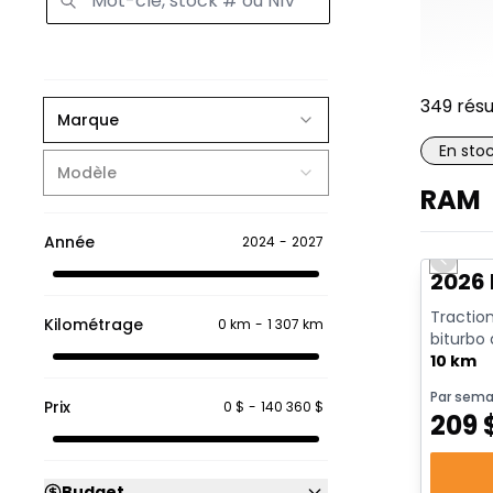
349
résu
Marque
En sto
Modèle
RAM
En sto
Année
2024
-
2027
Previo
2026 
Traction
Kilométrage
0 km
-
1 307 km
biturbo
avec arrê
10 km
Par sema
Prix
0 $
-
140 360 $
209
Budget