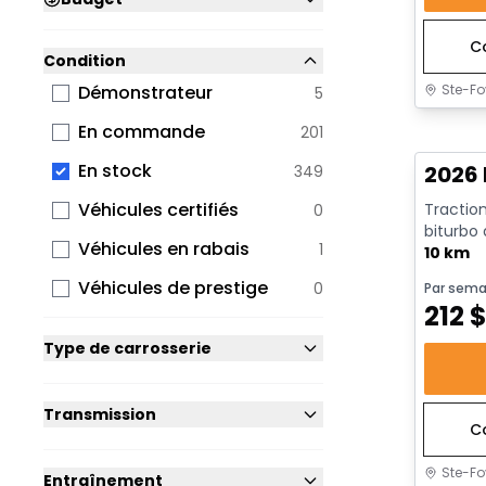
C
Condition
Ste-Fo
Démonstrateur
5
En sto
En commande
201
En stock
2026 
349
Véhicules certifiés
Traction
0
biturbo
Véhicules en rabais
1
avec arrê
10 km
Véhicules de prestige
0
Par sema
212
Type de carrosserie
Transmission
C
Ste-Fo
Entraînement