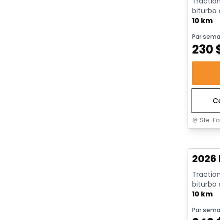
Traction
biturbo
avec arrê
10 km
Par sema
230
C
Ste-Fo
En sto
2026 
Traction
biturbo
avec arrê
10 km
Par sema