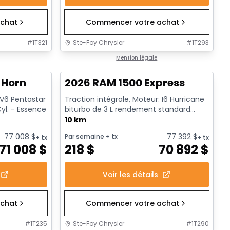
chat
Commencer votre achat
#
1T321
Ste-Foy Chrysler
#
1T293
1/20
En stock
Mention légale
 Horn
2026 RAM 1500 Express
 V6 Pentastar
Traction intégrale, Moteur: I6 Hurricane
yl. - Essence
biturbo de 3 L rendement standard
avec arrêt au ralenti - 6...
10 km
77 008
$
77 392
$
Par semaine
+ tx
+ tx
+ tx
71 008
$
218
$
70 892
$
Voir les détails
chat
Commencer votre achat
#
1T235
Ste-Foy Chrysler
#
1T290