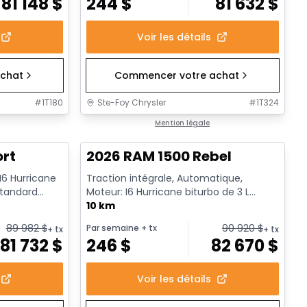
81 148
$
244
$
81 632
$
Voir les détails
chat
Commencer votre achat
#
1T180
Ste-Foy Chrysler
#
1T324
1/18
En stock
Mention légale
ort
2026 RAM 1500 Rebel
 I6 Hurricane
Traction intégrale, Automatique,
standard
Moteur: I6 Hurricane biturbo de 3 L
rendement standard avec arrêt a...
10 km
89 982
$
90 920
$
Par semaine
+ tx
+ tx
+ tx
81 732
$
246
$
82 670
$
Voir les détails