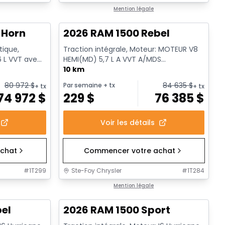
En stock
Mention légale
 Horn
2026 RAM 1500 Rebel
tique,
Traction intégrale, Moteur: MOTEUR V8
6 L VVT avec
HEMI(MD) 5,7 L A VVT A/MDS
ECO/ETORQUE - 8 Cyl. - Essence
10 km
80 972
$
84 635
$
Par semaine
+ tx
+ tx
+ tx
74 972
$
229
$
76 385
$
Voir les détails
chat
Commencer votre achat
#
1T299
Ste-Foy Chrysler
#
1T284
1/19
En stock
Mention légale
bel
2026 RAM 1500 Sport