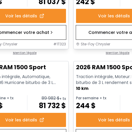
$
81 037
$
242
$
Voir les détails
Voir les détails
ommencer votre achat
Commencer votre a
y Chrysler
#
1T323
Ste-Foy Chrysler
ck
Mention légale
En stock
Mention légale
RAM 1500 Sport
2026 RAM 1500 Sp
 intégrale, Automatique,
Traction intégrale, Moteur:
I6 Hurricane biturbo de 3 L
biturbo de 3 L rendement 
nt standard avec arrêt a...
avec arrêt au ralenti - 6...
10 km
89 982
$
ine
+ tx
Par semaine
+ tx
+ tx
$
81 732
$
244
$
Voir les détails
Voir les détails