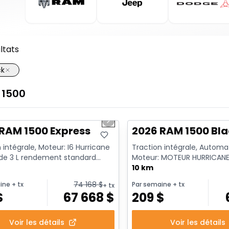
ltats
ck
1500
1/7
ck
En stock
us slide
Next slide
RAM 1500 Express
2026 RAM 1500 Bla
 intégrale, Moteur: I6 Hurricane
Traction intégrale, Automa
 de 3 L rendement standard
Moteur: MOTEUR HURRICANE
t au ralenti - 6...
CYL 3L SYST A/ ARR-DEM - 6 C
10 km
74 168
$
ine
+ tx
Par semaine
+ tx
+ tx
$
67 668
$
209
$
Voir les détails
Voir les détails