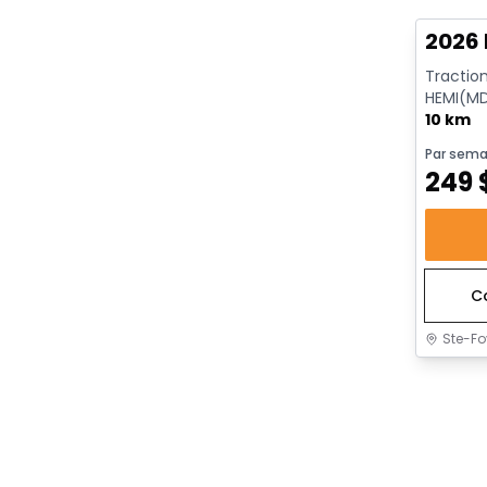
2026 
Tractio
HEMI(MD
ECO/ETO
10 km
Par sema
249
C
Ste-Fo