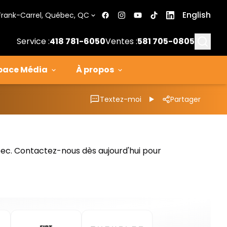
English
Frank-Carrel, Québec, QC
Searc
Service :
418 781-6050
Ventes :
581 705-0805
pace Média
À propos
Textez-moi
Partager
bec. Contactez-nous dès aujourd'hui pour