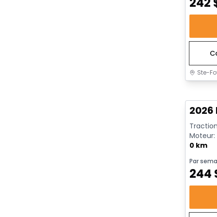
242
C
Ste-Fo
En sto
2026 
Traction
Moteur: 
rendeme
0 km
Par sema
244