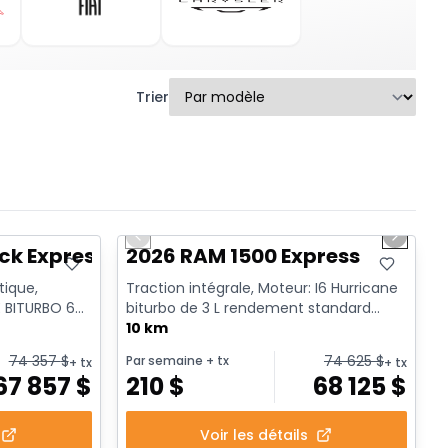
Trier
1/17
En stock
Previous slide
Next sl
ck Express
2026 RAM 1500 Express
tique,
Traction intégrale, Moteur: I6 Hurricane
 BITURBO 6
biturbo de 3 L rendement standard
yl. ...
avec arrêt au ralenti - 6...
10 km
74 357
$
74 625
$
Par semaine
+ tx
+ tx
+ tx
67 857
$
210
$
68 125
$
Voir les détails