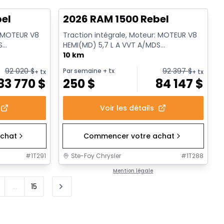
bel
2026 RAM 1500 Rebel
: MOTEUR V8
Traction intégrale, Moteur: MOTEUR V8
S
HEMI(MD) 5,7 L A VVT A/MDS
ssence
ECO/ETORQUE - 8 Cyl. - Essence
10 km
92 020
$
92 397
$
Par semaine
+ tx
+ tx
+ tx
83 770
$
250
$
84 147
$
Voir les détails
chat
Commencer votre achat
#
1T291
Ste-Foy Chrysler
#
1T288
Mention légale
...
15