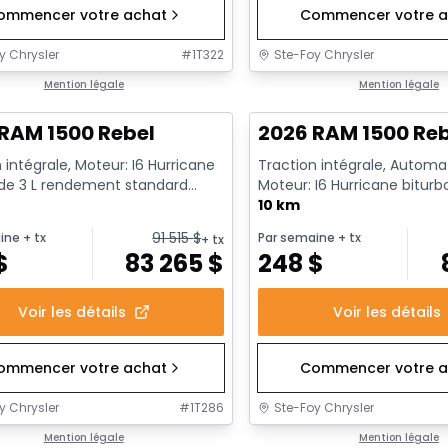
ommencer votre achat
Commencer votre a
y Chrysler
#
1T322
Ste-Foy Chrysler
1/18
ck
Mention légale
En stock
Mention légale
RAM 1500 Rebel
2026 RAM 1500 Re
 intégrale, Moteur: I6 Hurricane
Traction intégrale, Automa
 de 3 L rendement standard
Moteur: I6 Hurricane biturb
t au ralenti - 6...
rendement standard avec ar
10 km
91 515
$
ine
+ tx
Par semaine
+ tx
+ tx
$
83 265
$
248
$
Voir les détails
Voir les détails
ommencer votre achat
Commencer votre a
y Chrysler
#
1T286
Ste-Foy Chrysler
ck
Mention légale
En stock
Mention légale