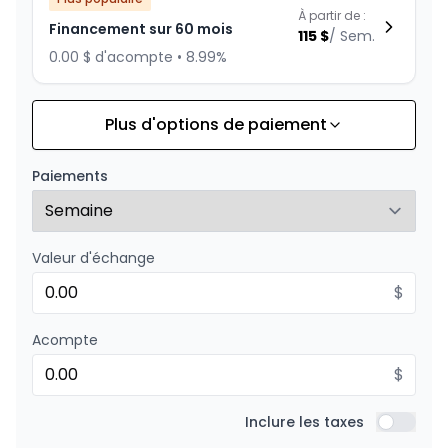
À partir de :
Financement sur 60 mois
115
$
/
Sem.
0.00 $ d'acompte • 8.99%
Plus d'options de paiement
Financement sur 72 mois
À partir de :
Financement sur 72 mois
100
$
/
Sem.
Paiements
0.00 $ d'acompte • 8.99%
Valeur d'échange
Financement sur 48 mois
À partir de :
Financement sur 48 mois
$
138
$
/
Sem.
0.00 $ d'acompte • 8.99%
Acompte
$
Financement sur 36 mois
À partir de :
Financement sur 36 mois
Inclure les taxes
176
$
/
Sem.
Inclure l