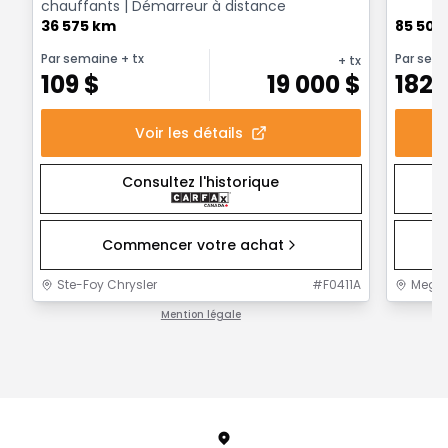
chauffants | Démarreur à distance
36 575 km
85 500
Par semaine
+ tx
Par sem
+ tx
109
$
19 000
$
182
Voir les détails
Consultez l'historique
Commencer votre achat
Ste-Foy Chrysler
#
F0411A
MegaC
Mention légale
1 / 1