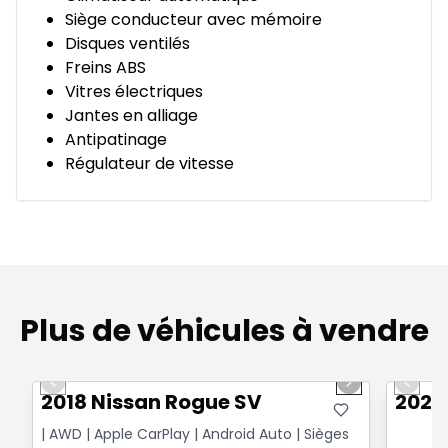
Siège conducteur avec mémoire
Disques ventilés
Freins ABS
Vitres électriques
Jantes en alliage
Antipatinage
Régulateur de vitesse
Plus de véhicules à vendre
1/14
Très bonne offre
Très b
Previous slide
Next slide
Previo
2018 Nissan Rogue SV
2025
| AWD | Apple CarPlay | Android Auto | Sièges