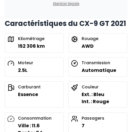
0.00 $ d'acompte • 8.99%
Mention légale
Caractéristiques du CX-9 GT 2021
Financement sur 24 mois
À partir de :
Financement sur 24 mois
253
$
/
Sem.
Kilométrage
Rouage
0.00 $ d'acompte • 8.99%
152 306 km
AWD
Moteur
Transmission
2.5L
Automatique
Carburant
Couleur
Essence
Ext. : Bleu
Int. : Rouge
Consommation
Passagers
Ville : 11.6
7