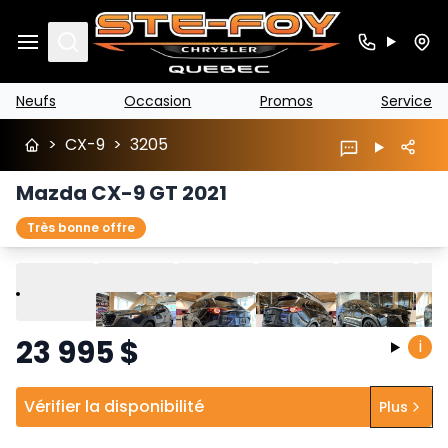
Search
Neufs
Occasion
Promos
Service
>
CX-9
>
3205
Mazda CX-9 GT 2021
Très bonne offre
Lire
Précédent
Suivant
23 995
$
i
Vérifier la disponibilité
Plus